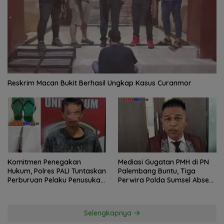
Reskrim Macan Bukit Berhasil Ungkap Kasus Curanmor
Komitmen Penegakan
Mediasi Gugatan PMH di PN
Hukum, Polres PALI Tuntaskan
Palembang Buntu, Tiga
Perburuan Pelaku Penusukan
Perwira Polda Sumsel Absen,
Hingga ke Hutan
Kuasa Hukum Penggugat
Pertanyakan Komitmen
Hormati Proses Hukum
Selengkapnya