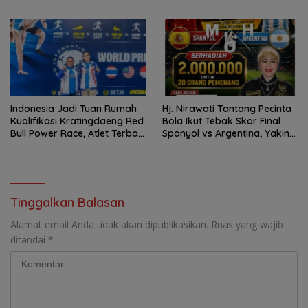
BerprestasiRapat Perdana
Lahirkan Atlet Berprestasi
Menuju Level Nasional
Indonesia Jadi Tuan Rumah
Hj. Nirawati Tantang Pecinta
Kualifikasi Kratingdaeng Red
Bola Ikut Tebak Skor Final
Bull Power Race, Atlet Terbaik
Spanyol vs Argentina, Yakin
Melaju ke Bangkok
La Furia Roja Angkat Trofi
Tinggalkan Balasan
Alamat email Anda tidak akan dipublikasikan.
Ruas yang wajib
ditandai
*