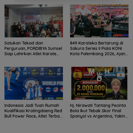
Dikembalikan
Sehat
Satukan Tekad dan
849 Karateka Bertarung di
Perguruan, PORDIBYA Sumsel
Sakura Series II Piala KONI
Siap Lahirkan Atlet Karate
Kota Palembang 2026, Ajang
BerprestasiRapat Perdana
Lahirkan Atlet Berprestasi
Menuju Level Nasional
Indonesia Jadi Tuan Rumah
Hj. Nirawati Tantang Pecinta
Kualifikasi Kratingdaeng Red
Bola Ikut Tebak Skor Final
Bull Power Race, Atlet Terbaik
Spanyol vs Argentina, Yakin
Melaju ke Bangkok
La Furia Roja Angkat Trofi