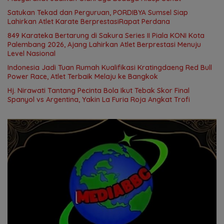
Satukan Tekad dan Perguruan, PORDIBYA Sumsel Siap
Lahirkan Atlet Karate BerprestasiRapat Perdana
849 Karateka Bertarung di Sakura Series II Piala KONI Kota
Palembang 2026, Ajang Lahirkan Atlet Berprestasi Menuju
Level Nasional
Indonesia Jadi Tuan Rumah Kualifikasi Kratingdaeng Red Bull
Power Race, Atlet Terbaik Melaju ke Bangkok
Hj. Nirawati Tantang Pecinta Bola Ikut Tebak Skor Final
Spanyol vs Argentina, Yakin La Furia Roja Angkat Trofi