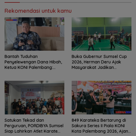
Rekomendasi untuk kamu
Bantah Tuduhan
Buka Gubernur Sumsel Cup
Penyelewengan Dana Hibah,
2026, Herman Deru Ajak
Ketua KONI Palembang:
Masyarakat Jadikan
Seluruh Sisa Anggaran Sudah
Olahraga Budaya Hidup
Dikembalikan
Sehat
Satukan Tekad dan
849 Karateka Bertarung di
Perguruan, PORDIBYA Sumsel
Sakura Series II Piala KONI
Siap Lahirkan Atlet Karate
Kota Palembang 2026, Ajang