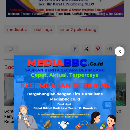
mediabbc
olahraga
sman2 palembang
X
Baca Juga
Bantah Tuduhan
Buka Gubernur Sumsel Cup
Penyelewengan Dana Hibah,
2026, Herman Deru Ajak
Ketua KONI Palembang:
Masyarakat Jadikan
Seluruh Sisa Anggaran Sudah
Olahraga Budaya Hidup