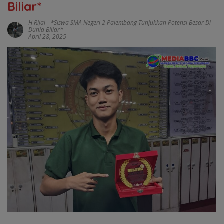
Biliar*
H Rijal
-
*Siswa SMA Negeri 2 Palembang Tunjukkan Potensi Besar Di
Dunia Biliar*
April 28, 2025