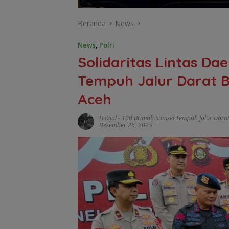
Beranda
News
News
,
Polri
Solidaritas Lintas Da
Tempuh Jalur Darat 
Aceh
H Rijal
-
100 Brimob Sumsel Tempuh Jalur Dara
Desember 26, 2025