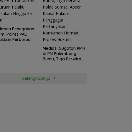
itmen Penegakan
m, Polres PALI
askan Perburuan
ku Penusukan
Mediasi Gugatan PMH
ga ke Hutan
di PN Palembang
Buntu, Tiga Perwira
Polda Sumsel Absen,
Kuasa Hukum
Penggugat
Selengkapnya
Pertanyakan
Komitmen Hormati
Proses Hukum