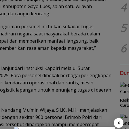
4
 Kabupaten Gayo Lues, salah satu wilayah
or, dan angin kencang.
5
giriman personel ini bukan sekadar tugas
ehadiran negara saat masyarakat berada dalam
ir cepat dan memberikan manfaat langsung, baik
6
memberikan rasa aman kepada masyarakat,”
njut dari instruksi Kapolri melalui Surat
Dun
025. Para personel dibekali berbagai perlengkapan
i kendaraan operasional dan rantis, mesin
 logistik lapangan untuk menunjang tugas di daerah
Resk
Cur
andang Mu’min Wijaya, S.I.K., M.H., menjelaskan
engan sekitar 900 personel Brimob Polri dari
X
orasi tersebut diharapkan mampu mempercepat