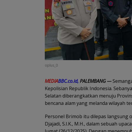
oplus_0
MEDIA
BBC.co.id,
PALEMBANG —
Semangat
Kepolisian Republik Indonesia. Sebany
Selatan diberangkatkan menuju Provi
bencana alam yang melanda wilayah te
Personel Brimob itu dilepas langsung o
Djajadi, S.I.K., M.H., dalam sebuah up
Jumat (26/12/2025). Dengan menempuh p