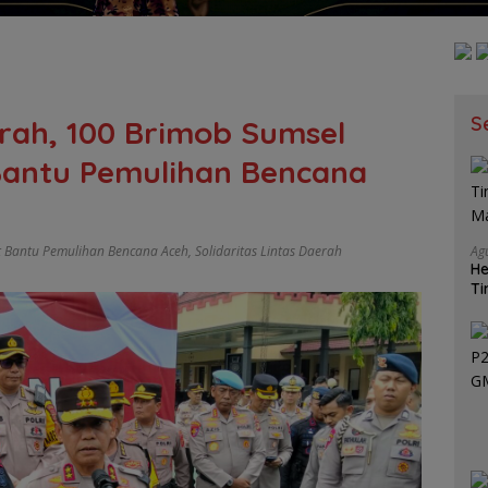
S
erah, 100 Brimob Sumsel
Bantu Pemulihan Bencana
t Bantu Pemulihan Bencana Aceh
,
Solidaritas Lintas Daerah
Ag
He
Ti
Ma