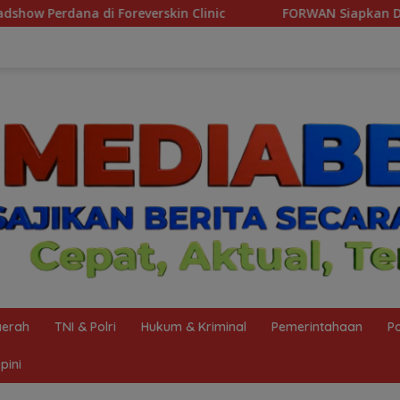
Clinic
FORWAN Siapkan Diskusi Publik Dukung Dangdu
erah
TNI & Polri
Hukum & Kriminal
Pemerintahaan
Po
pini