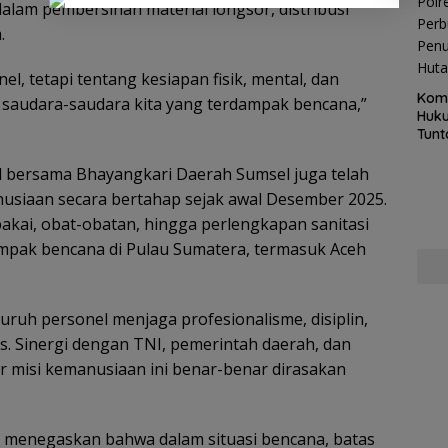
lam pembersihan material longsor, distribusi
.
l, tetapi tentang kesiapan fisik, mental, dan
Kom
saudara-saudara kita yang terdampak bencana,”
Huku
Tunt
Pela
Hing
l bersama Bhayangkari Daerah Sumsel juga telah
usiaan secara bertahap sejak awal Desember 2025.
akai, obat-obatan, hingga perlengkapan sanitasi
dampak bencana di Pulau Sumatera, termasuk Aceh
uruh personel menjaga profesionalisme, disiplin,
as. Sinergi dengan TNI, pemerintah daerah, dan
ar misi kemanusiaan ini benar-benar dirasakan
 menegaskan bahwa dalam situasi bencana, batas