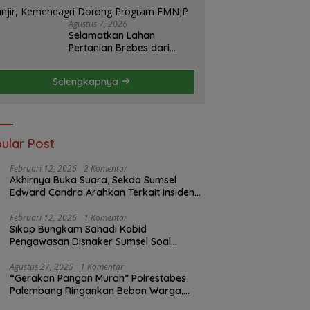
S2JB Terkesan Tutup Mata
Agustus 7, 2026
Selamatkan Lahan
Pertanian Brebes dari
Banjir, Kemendagri
Dorong Program FMNJP
Selengkapnya
ular Post
Februari 12, 2026
2 Komentar
Akhirnya Buka Suara, Sekda Sumsel
Edward Candra Arahkan Terkait Insiden
PTBA Dikonfirmasi ke Disnaker
Februari 12, 2026
1 Komentar
Sikap Bungkam Sahadi Kabid
Pengawasan Disnaker Sumsel Soal
Insiden PTBA: Di Mana Transparansi
Pengawasan K3?
Agustus 27, 2025
1 Komentar
“Gerakan Pangan Murah” Polrestabes
Palembang Ringankan Beban Warga,
Harga Beras Jauh Lebih Terjangkau