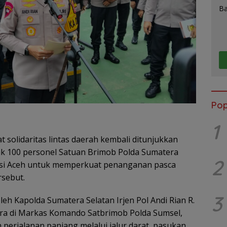
Pop
1
 solidaritas lintas daerah kembali ditunjukkan
ak 100 personel Satuan Brimob Polda Sumatera
2
nsi Aceh untuk memperkuat penanganan pasca
rsebut.
3
leh Kapolda Sumatera Selatan Irjen Pol Andi Rian R.
acara di Markas Komando Satbrimob Polda Sumsel,
erjalanan panjang melalui jalur darat, pasukan