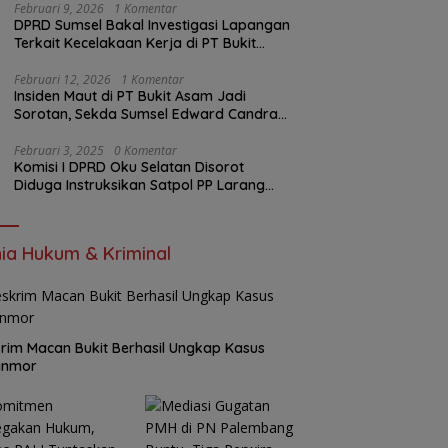
Februari 9, 2026
1 Komentar
DPRD Sumsel Bakal Investigasi Lapangan
Terkait Kecelakaan Kerja di PT Bukit
Asam
Februari 12, 2026
1 Komentar
Insiden Maut di PT Bukit Asam Jadi
Sorotan, Sekda Sumsel Edward Candra
Bungkam Saat Dikonfirmasi
Februari 3, 2025
0 Komentar
Komisi I DPRD Oku Selatan Disorot
Diduga Instruksikan Satpol PP Larang
Wartawan Liput Kegiatan
ia Hukum & Kriminal
rim Macan Bukit Berhasil Ungkap Kasus
anmor