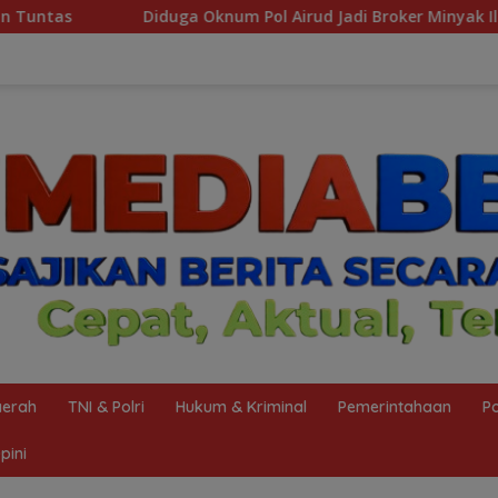
Airud Jadi Broker Minyak Ilegal, Uang Rp88 Juta Milik Toke Mu
erah
TNI & Polri
Hukum & Kriminal
Pemerintahaan
Po
pini