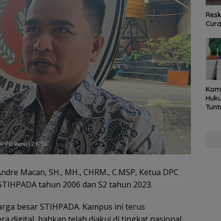
Resk
Cur
Kom
Huku
Tunt
Pela
Hing
Andre Macan, SH., MH., CHRM., C.MSP, Ketua DPC
 STIHPADA tahun 2006 dan S2 tahun 2023.
arga besar STIHPADA. Kampus ini terus
a digital, bahkan telah diakui di tingkat nasional