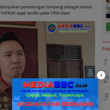
, dilanjutkan pemotongan tumpeng sebagai simbol
IHPADA sejak berdiri pada 1994 silam.
Pop
1
2
X
3