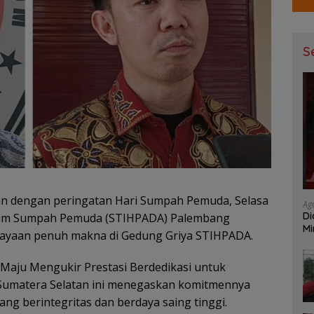
S
n dengan peringatan Hari Sumpah Pemuda, Selasa
Ag
Di
ukum Sumpah Pemuda (STIHPADA) Palembang
Mi
rayaan penuh makna di Gedung Griya STIHPADA.
Mu
aju Mengukir Prestasi Berdedikasi untuk
Sumatera Selatan ini menegaskan komitmennya
ng berintegritas dan berdaya saing tinggi.