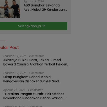
Minggu ke Pemerintah
Agustus 5, 2026
ABS Bongkar Sekandal
Aset Muba! 29 Kendaraan
Dinas Bernilai Milyaran Tak
Jelas Tanpa Jejak
Selengkapnya
ular Post
Februari 12, 2026
2 Komentar
Akhirnya Buka Suara, Sekda Sumsel
Edward Candra Arahkan Terkait Insiden
PTBA Dikonfirmasi ke Disnaker
Februari 12, 2026
1 Komentar
Sikap Bungkam Sahadi Kabid
Pengawasan Disnaker Sumsel Soal
Insiden PTBA: Di Mana Transparansi
Pengawasan K3?
Agustus 27, 2025
1 Komentar
“Gerakan Pangan Murah” Polrestabes
Palembang Ringankan Beban Warga,
Harga Beras Jauh Lebih Terjangkau
Februari 9, 2026
1 Komentar