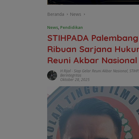
Beranda
News
News
,
Pendidikan
STIHPADA Palembang 
Ribuan Sarjana Hukum
Reuni Akbar Nasional
H Rijal
-
Siap Gelar Reuni Akbar Nasional
,
STIHP
Berintegritas
Oktober 28, 2025