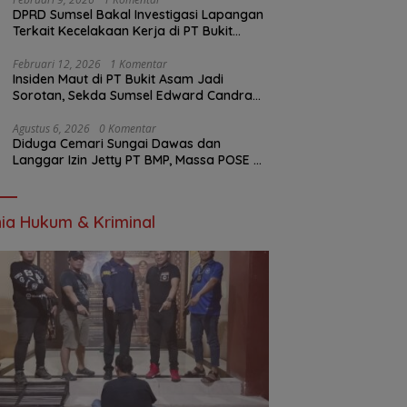
DPRD Sumsel Bakal Investigasi Lapangan
Terkait Kecelakaan Kerja di PT Bukit
Asam
Februari 12, 2026
1 Komentar
Insiden Maut di PT Bukit Asam Jadi
Sorotan, Sekda Sumsel Edward Candra
Bungkam Saat Dikonfirmasi
Agustus 6, 2026
0 Komentar
Diduga Cemari Sungai Dawas dan
Langgar Izin Jetty PT BMP, Massa POSE RI
dan Barikade 98 Gelar Aksi Mendesak
Pengusutan Tuntas
ia Hukum & Kriminal