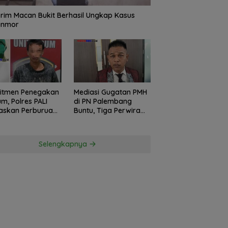
rim Macan Bukit Berhasil Ungkap Kasus
anmor
itmen Penegakan
Mediasi Gugatan PMH
m, Polres PALI
di PN Palembang
askan Perburuan
Buntu, Tiga Perwira
ku Penusukan
Polda Sumsel Absen,
ga ke Hutan
Kuasa Hukum
Penggugat
Selengkapnya
Pertanyakan
Komitmen Hormati
Proses Hukum