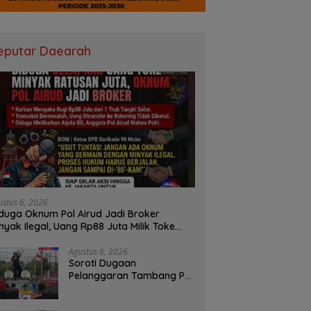
eputar Daearah
ustus 6, 2026
duga Oknum Pol Airud Jadi Broker
nyak Ilegal, Uang Rp88 Juta Milik Toke
ba Hilang Tanpa Jejak
Agustus 6, 2026
Soroti Dugaan
Pelanggaran Tambang PT
BSPC, Koalisi Aktivis
Sumsel Beri Tenggat 1