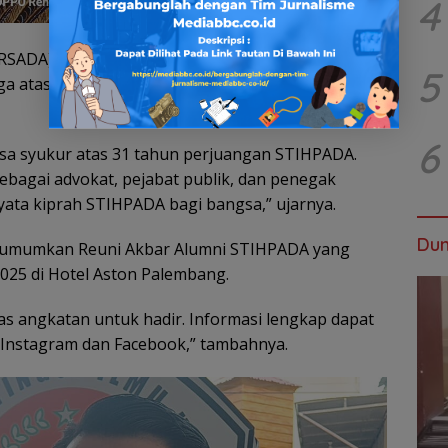
4
ADA), M. Gustriyan, SH., MH. atau akrab disapa
5
 atas kontribusi nyata almamater terhadap dunia
6
rasa syukur atas 31 tahun perjuangan STIHPADA.
 sebagai advokat, pejabat publik, dan penegak
nyata kiprah STIHPADA bagi bangsa,” ujarnya.
Dun
ngumumkan Reuni Akbar Alumni STIHPADA yang
025 di Hotel Aston Palembang.
s angkatan untuk hadir. Informasi lengkap dapat
i Instagram dan Facebook,” tambahnya.