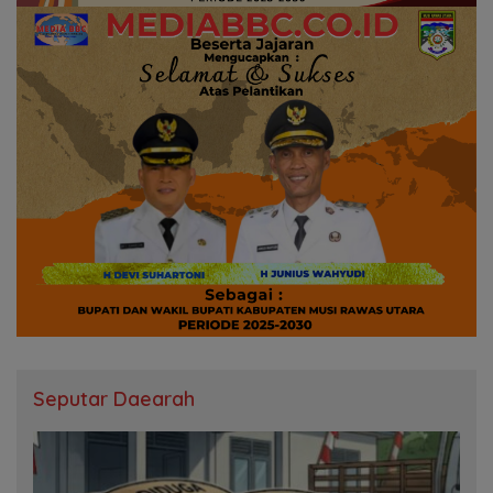
Seputar Daearah