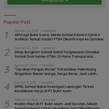
Selengkapnya
Popular Post
1
Februari 12, 2026
2 Komentar
Akhirnya Buka Suara, Sekda Sumsel Edward Candra
Arahkan Terkait Insiden PTBA Dikonfirmasi ke Disnaker
2
Februari 12, 2026
1 Komentar
Sikap Bungkam Sahadi Kabid Pengawasan Disnaker
Sumsel Soal Insiden PTBA: Di Mana Transparansi
Pengawasan K3?
3
Agustus 27, 2025
1 Komentar
“Gerakan Pangan Murah” Polrestabes Palembang
Ringankan Beban Warga, Harga Beras Jauh Lebih
Terjangkau
4
Februari 9, 2026
1 Komentar
DPRD Sumsel Bakal Investigasi Lapangan Terkait
Kecelakaan Kerja di PT Bukit Asam
5
Februari 12, 2026
1 Komentar
Insiden Maut di PT Bukit Asam Jadi Sorotan, Sekda
Sumsel Edward Candra Bungkam Saat Dikonfirmasi