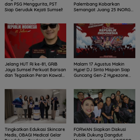
dan PSG Menggurita, PST
Palembang Kobarkan
Siap Geruduk Kejati Sumsel!
Semangat Juang 25 INORGA
Menuju FORPROV II Sumsel
2026!
Jelang HUT RI ke-81, GRIB
Malam 17 Agustus Makin
Jaya Sumsel Perkuat Barisan
Hype! DJ Sinta Mispan Siap
dan Tegaskan Peran Kawal
Guncang Gen-Z Hypezone
Aspirasi Rakyat.
Palembang
Tingkatkan Edukasi Skincare
FORWAN Siapkan Diskusi
Medis, OBAGI Medical Gelar
Publik Dukung Dangdut