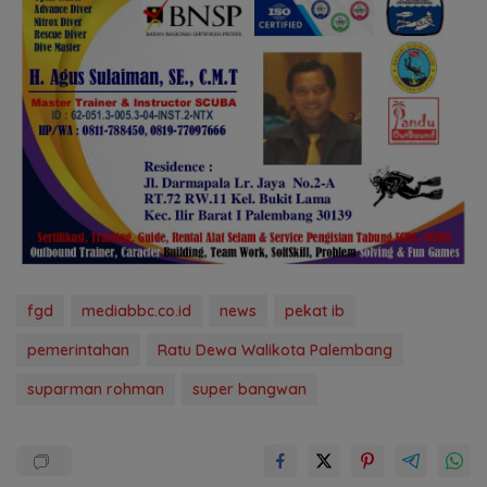
fgd
mediabbc.co.id
news
pekat ib
pemerintahan
Ratu Dewa Walikota Palembang
suparman rohman
super bangwan