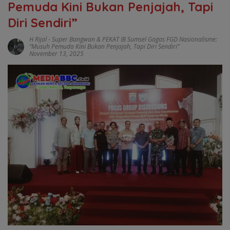
Pemuda Kini Bukan Penjajah, Tapi
Diri Sendiri”
H Rijal
-
Super Bangwan & PEKAT IB Sumsel Gagas FGD Nasionalisme:
“Musuh Pemuda Kini Bukan Penjajah
,
Tapi Diri Sendiri”
November 13, 2025