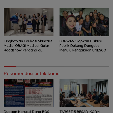
Aspirasi Rakyat.
Palembang
Tingkatkan Edukasi Skincare
FORWAN Siapkan Diskusi
Medis, OBAGI Medical Gelar
Publik Dukung Dangdut
Roadshow Perdana di
Menuju Pengakuan UNESCO
Foreverskin Clinic
Rekomendasi untuk kamu
Dugaan Korupsi Dana BOS
TARGET 5 BESAR! KORMI