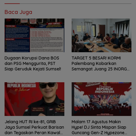
Baca Juga
Dugaan Korupsi Dana BOS
TARGET 5 BESAR! KORMI
dan PSG Menggurita, PST
Palembang Kobarkan
Siap Geruduk Kejati Sumsel!
Semangat Juang 25 INORGA
Menuju FORPROV II Sumsel
2026!
Jelang HUT RI ke-81, GRIB
Malam 17 Agustus Makin
Jaya Sumsel Perkuat Barisan
Hype! DJ Sinta Mispan Siap
dan Tegaskan Peran Kawal
Guncang Gen-Z Hypezone