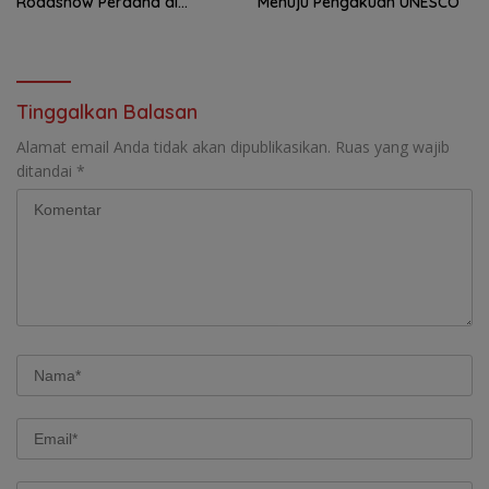
Roadshow Perdana di
Menuju Pengakuan UNESCO
Foreverskin Clinic
Tinggalkan Balasan
Alamat email Anda tidak akan dipublikasikan.
Ruas yang wajib
ditandai
*