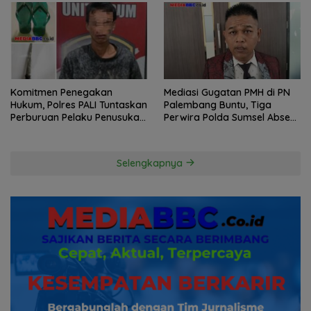
Komitmen Penegakan
Mediasi Gugatan PMH di PN
Hukum, Polres PALI Tuntaskan
Palembang Buntu, Tiga
Perburuan Pelaku Penusukan
Perwira Polda Sumsel Absen,
Hingga ke Hutan
Kuasa Hukum Penggugat
Pertanyakan Komitmen
Hormati Proses Hukum
Selengkapnya