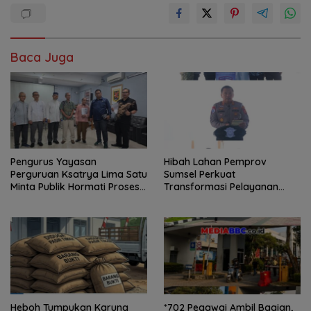
Baca Juga
Pengurus Yayasan
Hibah Lahan Pemprov
Perguruan Ksatrya Lima Satu
Sumsel Perkuat
Minta Publik Hormati Proses
Transformasi Pelayanan
Hukum Sengketa
BPKB Polda Sumsel
Kepengurusan
Heboh Tumpukan Karung
*702 Pegawai Ambil Bagian,