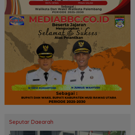
Seputar Daearah