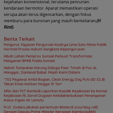
kejahatan konvensional, terutama pencurian
kendaraan bermotor. Aparat memastikan operasi
serupa akan terus digencarkan, dengan fokus
memburu para buronan yang masih berkeliaran
.(H
Rizal).
Berita Terkait
Pengurus Yayasan Perguruan Ksatrya Lima Satu Minta Publik
Hormati Proses Hukum Sengketa Kepengurusan
Hibah Lahan Pemprov Sumsel Perkuat Transformasi
Pelayanan BPKB Polda Sumsel
Heboh Tumpukan Karung Diduga Pasir Timah di Pos AL
Manggar, Danlanal Babel: Masih Kami Dalami
*702 Pegawai Ambil Bagian, Clean Energy Day PLN UID S2JB
Tekan Emisi Karbon hingga 15 Ton*
SIRA dan PST Kembali Laporkan Kasidik Kejaksaan ke Komisi
Kejaksaan RI, Soroti Dugaan Ketidakterbukaan Penanganan
Kasus Irigasi Air Lemutu
Prof. Zudan,Lakukan pertemuan Bilateral (courtesy call)
Dengan Deputy Prime Minister Kerajaan Kamboja,BKN