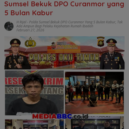
Sumsel Bekuk DPO Curanmor yang
5 Bulan Kabur
H Rijal
-
Polda Sumsel Bekuk DPO Curanmor Yang 5 Bulan Kabur
,
Tak
Ada Ampun Bagi Pelaku Kejahatan Rumah Ibadah
Februari 27, 2026