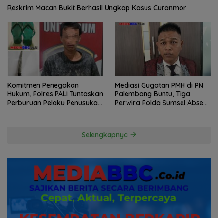
Reskrim Macan Bukit Berhasil Ungkap Kasus Curanmor
Komitmen Penegakan
Mediasi Gugatan PMH di PN
Hukum, Polres PALI Tuntaskan
Palembang Buntu, Tiga
Perburuan Pelaku Penusukan
Perwira Polda Sumsel Absen,
Hingga ke Hutan
Kuasa Hukum Penggugat
Pertanyakan Komitmen
Hormati Proses Hukum
Selengkapnya