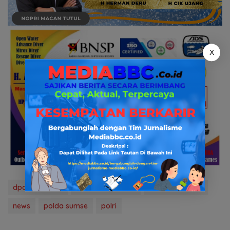
X
dpo curanmor
hukum & kriminal
media bbc.co.id
news
polda sumse
polri