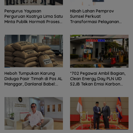
Pengurus Yayasan
Hibah Lahan Pemprov
Perguruan Ksatrya Lima Satu
Sumsel Perkuat
Minta Publik Hormati Proses
Transformasi Pelayanan
Hukum Sengketa
BPKB Polda Sumsel
Kepengurusan
Heboh Tumpukan Karung
*702 Pegawai Ambil Bagian,
Diduga Pasir Timah di Pos AL
Clean Energy Day PLN UID
Manggar, Danlanal Babel:
S2JB Tekan Emisi Karbon
Masih Kami Dalami
hingga 15 Ton*