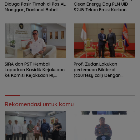
Diduga Pasir Timah di Pos AL
Clean Energy Day PLN UID
Manggar, Danlanal Babel:
S2JB Tekan Emisi Karbon
Masih Kami Dalami
hingga 15 Ton*
SIRA dan PST Kembali
Prof. Zudan,Lakukan
Laporkan Kasidik Kejaksaan
pertemuan Bilateral
ke Komisi Kejaksaan RI,
(courtesy call) Dengan
Soroti Dugaan
Deputy Prime Minister
Ketidakterbukaan
Kerajaan Kamboja,BKN
Penanganan Kasus Irigasi Air
Siapkan Indonesia Jadi Pusat
Lemutu
Kolaborasi ASN ASEAN
Rekomendasi untuk kamu