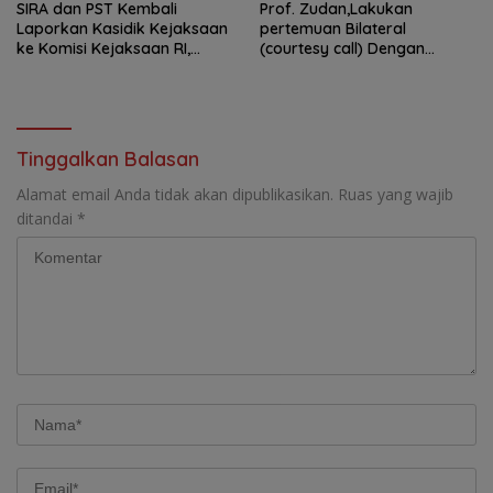
SIRA dan PST Kembali
Prof. Zudan,Lakukan
Laporkan Kasidik Kejaksaan
pertemuan Bilateral
ke Komisi Kejaksaan RI,
(courtesy call) Dengan
Soroti Dugaan
Deputy Prime Minister
Ketidakterbukaan
Kerajaan Kamboja,BKN
Penanganan Kasus Irigasi Air
Siapkan Indonesia Jadi Pusat
Lemutu
Kolaborasi ASN ASEAN
Tinggalkan Balasan
Alamat email Anda tidak akan dipublikasikan.
Ruas yang wajib
ditandai
*