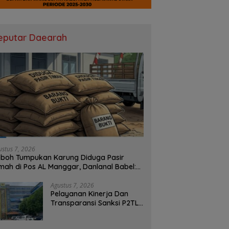
eputar Daearah
ustus 7, 2026
boh Tumpukan Karung Diduga Pasir
mah di Pos AL Manggar, Danlanal Babel:
sih Kami Dalami
Agustus 7, 2026
Pelayanan Kinerja Dan
Transparansi Sanksi P2TL
PLN Dipertanyakan, Upaya
Konfirmasi GM PLN UID