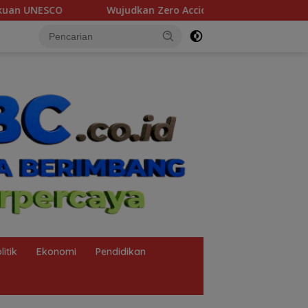
ero Accident Selama Pit Stop Part II 2026, Kilang Plaju Tanam
litik
Ekonomi
Pendidikan