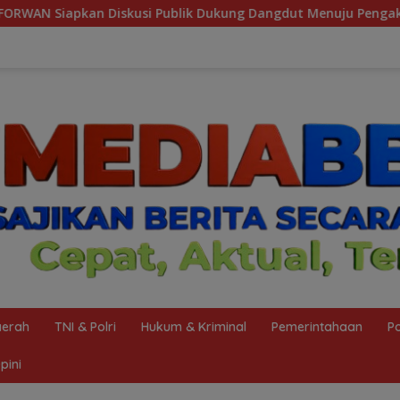
 Dukung Dangdut Menuju Pengakuan UNESCO
Wujudkan Z
erah
TNI & Polri
Hukum & Kriminal
Pemerintahaan
Po
pini