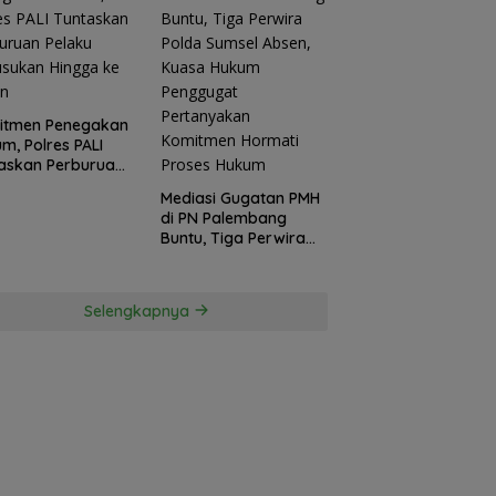
itmen Penegakan
m, Polres PALI
askan Perburuan
ku Penusukan
Mediasi Gugatan PMH
ga ke Hutan
di PN Palembang
Buntu, Tiga Perwira
Polda Sumsel Absen,
Kuasa Hukum
Penggugat
Selengkapnya
Pertanyakan
Komitmen Hormati
Proses Hukum