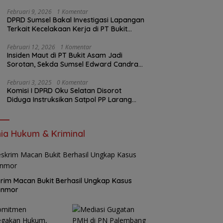
Harga Beras Jauh Lebih Terjangkau
Februari 9, 2026
1 Komentar
DPRD Sumsel Bakal Investigasi Lapangan
Terkait Kecelakaan Kerja di PT Bukit
Asam
Februari 12, 2026
1 Komentar
Insiden Maut di PT Bukit Asam Jadi
Sorotan, Sekda Sumsel Edward Candra
Bungkam Saat Dikonfirmasi
Februari 3, 2025
0 Komentar
Komisi I DPRD Oku Selatan Disorot
Diduga Instruksikan Satpol PP Larang
Wartawan Liput Kegiatan
ia Hukum & Kriminal
rim Macan Bukit Berhasil Ungkap Kasus
anmor