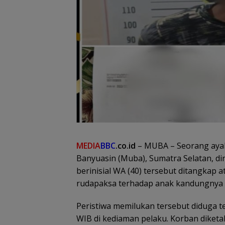
MEDIA
BBC
.co.id
– MUBA – Seorang ayah
Banyuasin (Muba), Sumatra Selatan, di
berinisial WA (40) tersebut ditangkap 
rudapaksa terhadap anak kandungnya s
Peristiwa memilukan tersebut diduga ter
WIB di kediaman pelaku. Korban dike