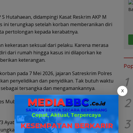
 S Hutahaean, didampingi Kasat Reskrim AKP M
ini terungkap setelah korban memberanikan diri
ta pertolongan kepada kerabatnya.
 kekerasan seksual dari pelaku. Karena merasa
iri dari rumah hingga kasus ini dilaporkan ke
mberikan keterangan.
Pop
korban pada 7 Mei 2026, jajaran Satreskrim Polres
1
an penyelidikan dan penyidikan. Tak butuh waktu
A sebagai tersangka dan mengamankannya.
X
2
lres Muba untuk menjalani proses hukum lebih
3
73 Ayat (4) dan Ayat (9) huruf b Undang-Undang
pungkas Hutahaean