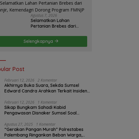
S2JB Terkesan Tutup Mata
Agustus 7, 2026
Selamatkan Lahan
Pertanian Brebes dari
Banjir, Kemendagri
Dorong Program FMNJP
Selengkapnya
ular Post
Februari 12, 2026
2 Komentar
Akhirnya Buka Suara, Sekda Sumsel
Edward Candra Arahkan Terkait Insiden
PTBA Dikonfirmasi ke Disnaker
Februari 12, 2026
1 Komentar
Sikap Bungkam Sahadi Kabid
Pengawasan Disnaker Sumsel Soal
Insiden PTBA: Di Mana Transparansi
Pengawasan K3?
Agustus 27, 2025
1 Komentar
“Gerakan Pangan Murah” Polrestabes
Palembang Ringankan Beban Warga,