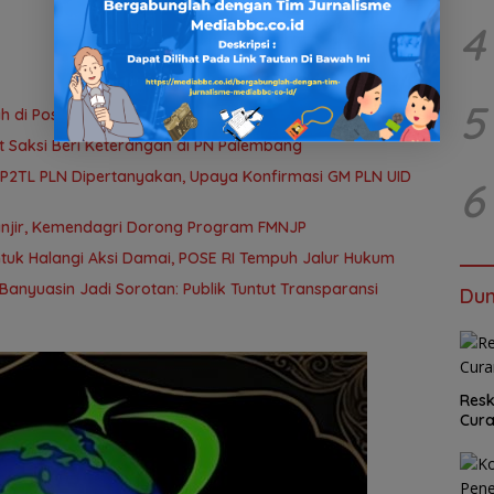
4
5
 di Pos AL Manggar, Danlanal Babel: Masih Kami Dalami
t Saksi Beri Keterangan di PN Palembang
 P2TL PLN Dipertanyakan, Upaya Konfirmasi GM PLN UID
6
anjir, Kemendagri Dorong Program FMNJP
tuk Halangi Aksi Damai, POSE RI Tempuh Jalur Hukum
anyuasin Jadi Sorotan: Publik Tuntut Transparansi
Dun
Resk
Cur