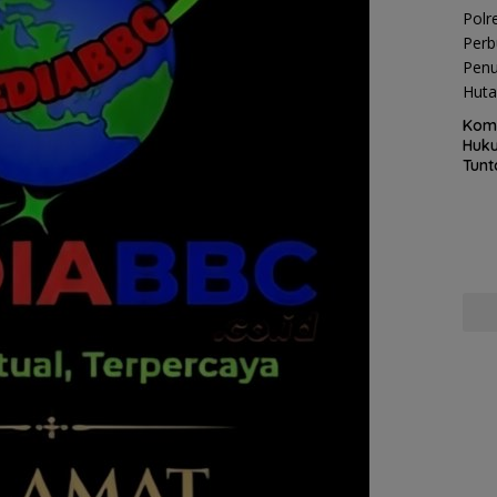
Kom
Huku
Tunt
Pela
Hing