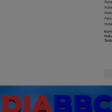
Kom
Huku
Tunt
Pela
Hing