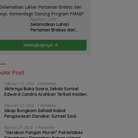
PLN Dipertanyakan, Upaya
Konfirmasi GM PLN UID
S2JB Terkesan Tutup Mata
Agustus 7, 2026
Selamatkan Lahan
Pertanian Brebes dari
Banjir, Kemendagri
Dorong Program FMNJP
Selengkapnya
ular Post
Februari 12, 2026
2 Komentar
Akhirnya Buka Suara, Sekda Sumsel
Edward Candra Arahkan Terkait Insiden
PTBA Dikonfirmasi ke Disnaker
Februari 12, 2026
1 Komentar
Sikap Bungkam Sahadi Kabid
Pengawasan Disnaker Sumsel Soal
Insiden PTBA: Di Mana Transparansi
Pengawasan K3?
Agustus 27, 2025
1 Komentar
“Gerakan Pangan Murah” Polrestabes