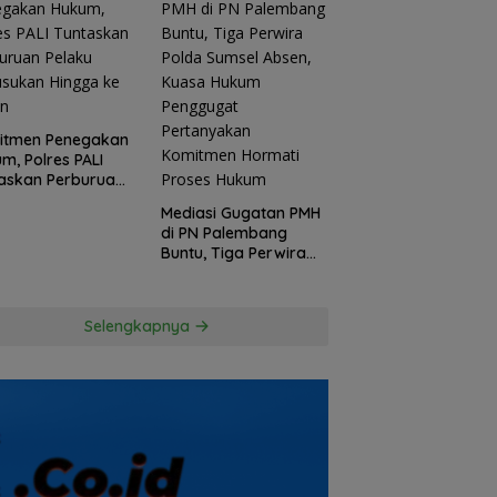
itmen Penegakan
m, Polres PALI
askan Perburuan
ku Penusukan
Mediasi Gugatan PMH
ga ke Hutan
di PN Palembang
Buntu, Tiga Perwira
Polda Sumsel Absen,
Kuasa Hukum
Penggugat
Selengkapnya
Pertanyakan
Komitmen Hormati
Proses Hukum