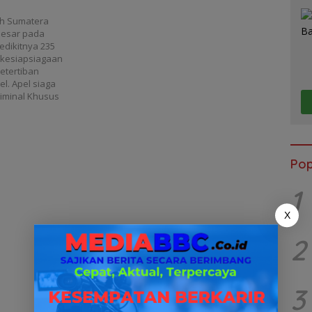
ah Sumatera
 besar pada
edikitnya 235
 kesiapsiagaan
etertiban
l. Apel siaga
riminal Khusus
Pop
1
X
2
3