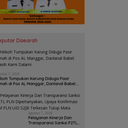
ndagri Perkuat Peran
Kemendagri Dorong
B
rintah Daerah dalam
Optimalisasi Penerapan dan
G
rapan Kebijakan
Pelaporan SPM Kabupaten Hulu
B
elenggaraan Transmigrasi
Sungai Selatan Tahun 2026
“
P
eputar Daearah
ustus 7, 2026
boh Tumpukan Karung Diduga Pasir
mah di Pos AL Manggar, Danlanal Babel:
sih Kami Dalami
Agustus 7, 2026
Pelayanan Kinerja Dan
Transparansi Sanksi P2TL