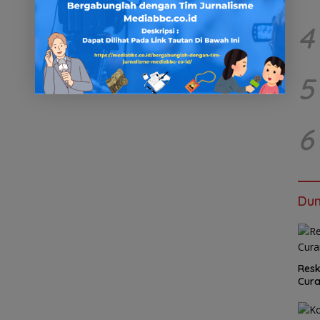
4
5
6
Dun
Resk
Cur