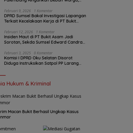
Palembang Ringankan Beban Warga,
Harga Beras Jauh Lebih Terjangkau
Februari 9, 2026
1 Komentar
DPRD Sumsel Bakal Investigasi Lapangan
Terkait Kecelakaan Kerja di PT Bukit
Asam
Februari 12, 2026
1 Komentar
Insiden Maut di PT Bukit Asam Jadi
Sorotan, Sekda Sumsel Edward Candra
Bungkam Saat Dikonfirmasi
Februari 3, 2025
0 Komentar
Komisi I DPRD Oku Selatan Disorot
Diduga Instruksikan Satpol PP Larang
Wartawan Liput Kegiatan
ia Hukum & Kriminal
rim Macan Bukit Berhasil Ungkap Kasus
anmor