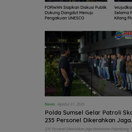
Edukasi Skincare
FORWAN Siapkan Diskusi Publik
Wujudkan
 Medical Gelar
Dukung Dangdut Menuju
Selama Pi
erdana di
Pengakuan UNESCO
Kilang P
linic
HSSE Mel
News
Agustus 31, 2025
Polda Sumsel Gelar Patroli Sk
235 Personel Dikerahkan Jaga
Keamanan Palembang
235 Personel Dikerahkan Jaga Keamanan Palembang
,