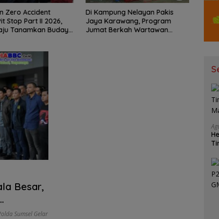
 Zero Accident
Di Kampung Nelayan Pakis
Keme
t Stop Part II 2026,
Jaya Karawang, Program
Peme
laju Tanamkan Budaya
Jumat Berkah Wartawan
Pene
alui Safety Campaign
Berbagi Nasi Boks dan Air
Peny
Mineral
S
Ag
He
Ti
Ma
ala Besar,
Polda Sumsel Gelar