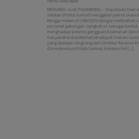
Patroli Skala Besar
MEDIABBC.co.id, PALEMBANG, – Kepolisian Daer
Selatan (Polda Sumsel) menggelar patroli skala
Minggu malam (31/08/2025) dengan melibatkan s
personel gabungan. Langkah ini sebagai bentuk
menghadapi potensi gangguan keamanan dan k
masyarakat (kamtibmas) di wilayah hukum Sumse
yang dipimpin langsung oleh Direktur Reserse K
(Dirreskrimsus) Polda Sumsel, Kombes Pol […]