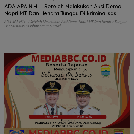
ADA APA NIH… ! Setelah Melakukan Aksi Demo
Nopri MT Dan Hendra Tungau Di kriminalisasi
Pihak Kejati Sumsel
ADA APA NIH... ! Setelah Melakukan Aksi Demo Nopri MT Dan Hendra Tungau
Di Kriminalisasi Pihak Kejati Sumsel