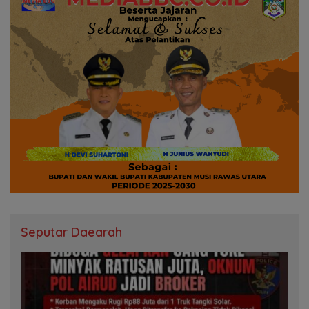
Seputar Daearah