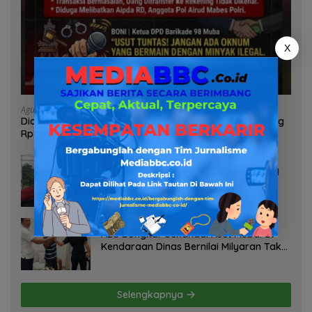
X
Agustus 6, 2026
Diduga Oknum Pol Airud Jadi Broker Minyak Ilegal, Uang
Rp88 Juta Milik Toke Muba Hilang Tanpa Jejak
Agustus 6, 2026
Soroti Dugaan Pelanggaran Tambang
PT BSPC, Koalisi Aktivis Sumsel Beri
Tenggat 1 Minggu ke Pemerintah
Agustus 5, 2026
ABS Bongkar Sekandal Aset Muba! 29
Kendaraan Dinas Bernilai Milyaran Tak
Jelas Tanpa Jejak
Selengkapnya