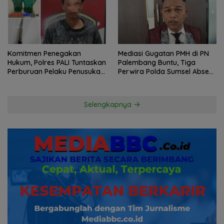
Komitmen Penegakan
Mediasi Gugatan PMH di PN
Hukum, Polres PALI Tuntaskan
Palembang Buntu, Tiga
Perburuan Pelaku Penusukan
Perwira Polda Sumsel Absen,
Hingga ke Hutan
Kuasa Hukum Penggugat
Pertanyakan Komitmen
Hormati Proses Hukum
Selengkapnya