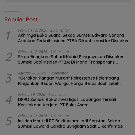
Popular Post
1
Februari 12, 2026
2 Komentar
Akhirnya Buka Suara, Sekda Sumsel Edward Candra
Arahkan Terkait Insiden PTBA Dikonfirmasi ke Disnaker
2
Februari 12, 2026
1 Komentar
Sikap Bungkam Sahadi Kabid Pengawasan Disnaker
Sumsel Soal Insiden PTBA: Di Mana Transparansi
Pengawasan K3?
3
Agustus 27, 2025
1 Komentar
“Gerakan Pangan Murah” Polrestabes Palembang
Ringankan Beban Warga, Harga Beras Jauh Lebih
Terjangkau
4
Februari 9, 2026
1 Komentar
DPRD Sumsel Bakal Investigasi Lapangan Terkait
Kecelakaan Kerja di PT Bukit Asam
5
Februari 12, 2026
1 Komentar
Insiden Maut di PT Bukit Asam Jadi Sorotan, Sekda
Sumsel Edward Candra Bungkam Saat Dikonfirmasi