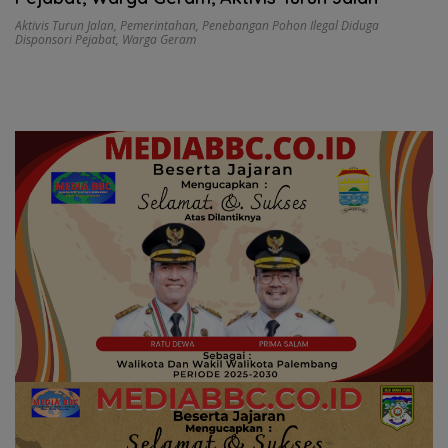
Aktivis Turun Jalan
,
Pemerintahan
,
Penebangan Pohon Ilegal Diduga
Disponsori Pejabat
,
Warga Geram