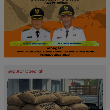
Seputar Daearah