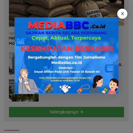
X
Agustus 7, 2026
Heboh Tumpukan Karung Diduga Pasir Timah di Pos AL
Manggar, Danlanal Babel: Masih Kami Dalami
Agustus 7, 2026
Pelayanan Kinerja Dan Transparansi
Sanksi P2TL PLN Dipertanyakan, Upaya
Konfirmasi GM PLN UID S2JB Terkesan
Tutup Mata
Agustus 7, 2026
Selamatkan Lahan Pertanian Brebes
dari Banjir, Kemendagri Dorong
Program FMNJP
Selengkapnya