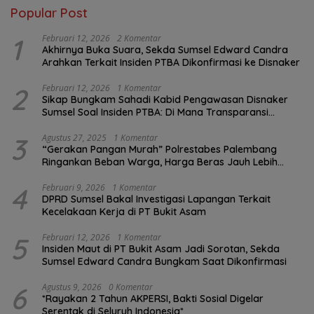
Popular Post
1
Februari 12, 2026
2 Komentar
Akhirnya Buka Suara, Sekda Sumsel Edward Candra
Arahkan Terkait Insiden PTBA Dikonfirmasi ke Disnaker
2
Februari 12, 2026
1 Komentar
Sikap Bungkam Sahadi Kabid Pengawasan Disnaker
Sumsel Soal Insiden PTBA: Di Mana Transparansi
Pengawasan K3?
3
Agustus 27, 2025
1 Komentar
“Gerakan Pangan Murah” Polrestabes Palembang
Ringankan Beban Warga, Harga Beras Jauh Lebih
Terjangkau
4
Februari 9, 2026
1 Komentar
DPRD Sumsel Bakal Investigasi Lapangan Terkait
Kecelakaan Kerja di PT Bukit Asam
5
Februari 12, 2026
1 Komentar
Insiden Maut di PT Bukit Asam Jadi Sorotan, Sekda
Sumsel Edward Candra Bungkam Saat Dikonfirmasi
6
Agustus 9, 2026
0 Komentar
*Rayakan 2 Tahun AKPERSI, Bakti Sosial Digelar
Serentak di Seluruh Indonesia*