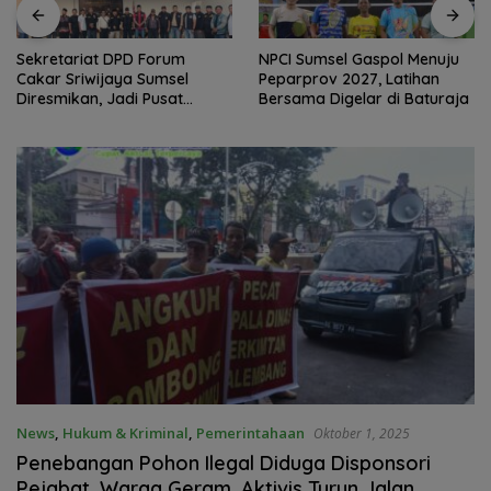
Sekretariat DPD Forum
NPCI Sumsel Gaspol Menuju
Cakar Sriwijaya Sumsel
Peparprov 2027, Latihan
Diresmikan, Jadi Pusat
Bersama Digelar di Baturaja
Konsolidasi Organisasi
News
,
Hukum & Kriminal
,
Pemerintahaan
Oktober 1, 2025
Penebangan Pohon Ilegal Diduga Disponsori
Pejabat, Warga Geram, Aktivis Turun Jalan