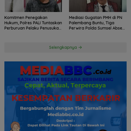
Komitmen Penegakan
Mediasi Gugatan PMH di PN
Hukum, Polres PALI Tuntaskan
Palembang Buntu, Tiga
Perburuan Pelaku Penusukan
Perwira Polda Sumsel Absen,
Hingga ke Hutan
Kuasa Hukum Penggugat
Pertanyakan Komitmen
Hormati Proses Hukum
Selengkapnya