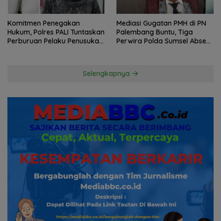
Komitmen Penegakan
Mediasi Gugatan PMH di PN
Hukum, Polres PALI Tuntaskan
Palembang Buntu, Tiga
Perburuan Pelaku Penusukan
Perwira Polda Sumsel Absen,
Hingga ke Hutan
Kuasa Hukum Penggugat
Pertanyakan Komitmen
Hormati Proses Hukum
Selengkapnya