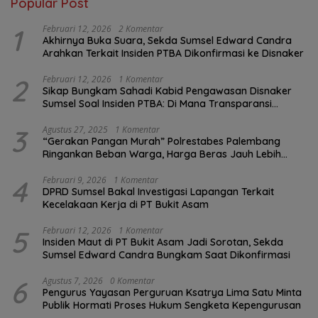
Popular Post
1
Februari 12, 2026
2 Komentar
Akhirnya Buka Suara, Sekda Sumsel Edward Candra
Arahkan Terkait Insiden PTBA Dikonfirmasi ke Disnaker
2
Februari 12, 2026
1 Komentar
Sikap Bungkam Sahadi Kabid Pengawasan Disnaker
Sumsel Soal Insiden PTBA: Di Mana Transparansi
Pengawasan K3?
3
Agustus 27, 2025
1 Komentar
“Gerakan Pangan Murah” Polrestabes Palembang
Ringankan Beban Warga, Harga Beras Jauh Lebih
Terjangkau
4
Februari 9, 2026
1 Komentar
DPRD Sumsel Bakal Investigasi Lapangan Terkait
Kecelakaan Kerja di PT Bukit Asam
5
Februari 12, 2026
1 Komentar
Insiden Maut di PT Bukit Asam Jadi Sorotan, Sekda
Sumsel Edward Candra Bungkam Saat Dikonfirmasi
6
Agustus 7, 2026
0 Komentar
Pengurus Yayasan Perguruan Ksatrya Lima Satu Minta
Publik Hormati Proses Hukum Sengketa Kepengurusan