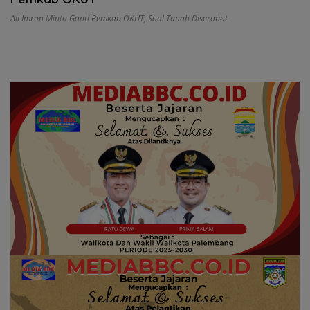
Ali Imron Minta Ganti Pemkab OKUT
,
Soal Tanah Diserobot