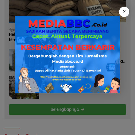
X
Agustus 7, 2026
Heboh Tumpukan Karung Diduga Pasir Timah di Pos AL
Manggar, Danlanal Babel: Masih Kami Dalami
Agustus 7, 2026
Pelayanan Kinerja Dan Transparansi
Sanksi P2TL PLN Dipertanyakan, Upaya
Konfirmasi GM PLN UID S2JB Terkesan
Tutup Mata
Agustus 7, 2026
Selamatkan Lahan Pertanian Brebes
dari Banjir, Kemendagri Dorong
Program FMNJP
Selengkapnya