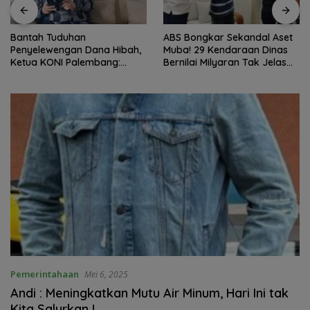
Bantah Tuduhan
ABS Bongkar Sekandal Aset
Penyelewengan Dana Hibah,
Muba! 29 Kendaraan Dinas
Ketua KONI Palembang:
Bernilai Milyaran Tak Jelas
Seluruh Sisa Anggaran Sudah
Tanpa Jejak
Dikembalikan
Pemerintahaan
Mei 6, 2025
Andi : Meningkatkan Mutu Air Minum, Hari Ini tak
Kita Salurkan !