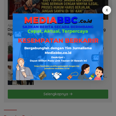
X
Agustus 6, 2026
Diduga Oknum Pol Airud Jadi Broker Minyak Ilegal, Uang
Rp88 Juta Milik Toke Muba Hilang Tanpa Jejak
Agustus 6, 2026
Soroti Dugaan Pelanggaran Tambang
PT BSPC, Koalisi Aktivis Sumsel Beri
Tenggat 1 Minggu ke Pemerintah
Agustus 5, 2026
ABS Bongkar Sekandal Aset Muba! 29
Kendaraan Dinas Bernilai Milyaran Tak
Jelas Tanpa Jejak
Selengkapnya