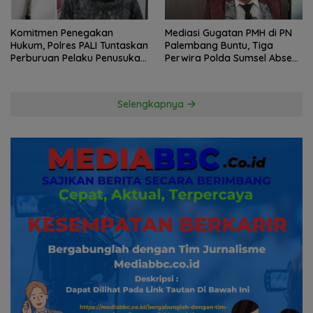
Komitmen Penegakan
Mediasi Gugatan PMH di PN
Hukum, Polres PALI Tuntaskan
Palembang Buntu, Tiga
Perburuan Pelaku Penusukan
Perwira Polda Sumsel Absen,
Hingga ke Hutan
Kuasa Hukum Penggugat
Pertanyakan Komitmen
Hormati Proses Hukum
Selengkapnya