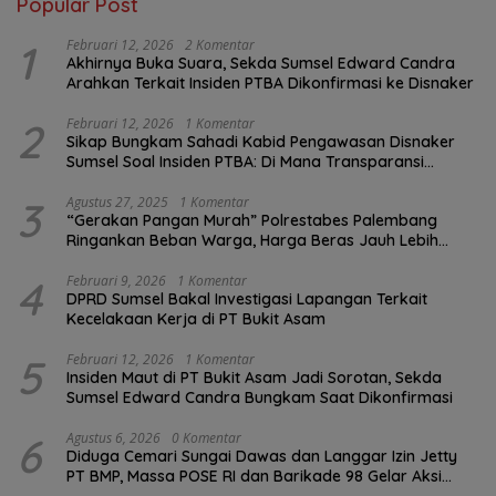
Popular Post
1
Februari 12, 2026
2 Komentar
Akhirnya Buka Suara, Sekda Sumsel Edward Candra
Arahkan Terkait Insiden PTBA Dikonfirmasi ke Disnaker
2
Februari 12, 2026
1 Komentar
Sikap Bungkam Sahadi Kabid Pengawasan Disnaker
Sumsel Soal Insiden PTBA: Di Mana Transparansi
Pengawasan K3?
3
Agustus 27, 2025
1 Komentar
“Gerakan Pangan Murah” Polrestabes Palembang
Ringankan Beban Warga, Harga Beras Jauh Lebih
Terjangkau
4
Februari 9, 2026
1 Komentar
DPRD Sumsel Bakal Investigasi Lapangan Terkait
Kecelakaan Kerja di PT Bukit Asam
5
Februari 12, 2026
1 Komentar
Insiden Maut di PT Bukit Asam Jadi Sorotan, Sekda
Sumsel Edward Candra Bungkam Saat Dikonfirmasi
6
Agustus 6, 2026
0 Komentar
Diduga Cemari Sungai Dawas dan Langgar Izin Jetty
PT BMP, Massa POSE RI dan Barikade 98 Gelar Aksi