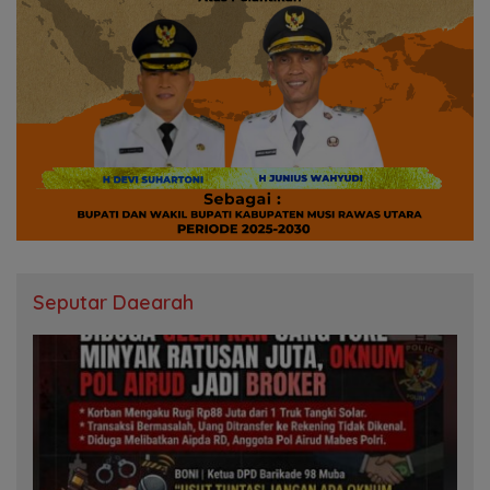
Seputar Daearah