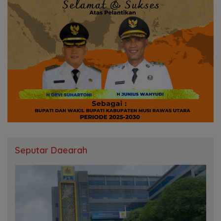
Seputar Daearah