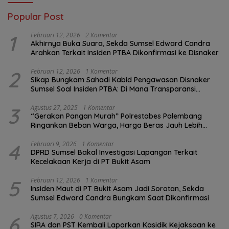
Popular Post
1
Februari 12, 2026
2 Komentar
Akhirnya Buka Suara, Sekda Sumsel Edward Candra
Arahkan Terkait Insiden PTBA Dikonfirmasi ke Disnaker
2
Februari 12, 2026
1 Komentar
Sikap Bungkam Sahadi Kabid Pengawasan Disnaker
Sumsel Soal Insiden PTBA: Di Mana Transparansi
Pengawasan K3?
3
Agustus 27, 2025
1 Komentar
“Gerakan Pangan Murah” Polrestabes Palembang
Ringankan Beban Warga, Harga Beras Jauh Lebih
Terjangkau
4
Februari 9, 2026
1 Komentar
DPRD Sumsel Bakal Investigasi Lapangan Terkait
Kecelakaan Kerja di PT Bukit Asam
5
Februari 12, 2026
1 Komentar
Insiden Maut di PT Bukit Asam Jadi Sorotan, Sekda
Sumsel Edward Candra Bungkam Saat Dikonfirmasi
6
Agustus 7, 2026
0 Komentar
SIRA dan PST Kembali Laporkan Kasidik Kejaksaan ke