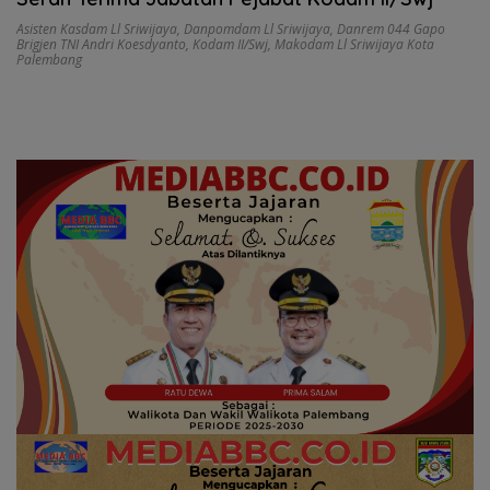
Asisten Kasdam Ll Sriwijaya
,
Danpomdam Ll Sriwijaya
,
Danrem 044 Gapo
Brigjen TNI Andri Koesdyanto
,
Kodam II/Swj
,
Makodam Ll Sriwijaya Kota
Palembang