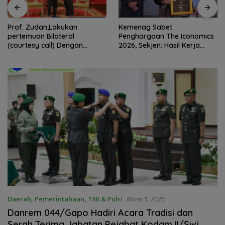
Prof. Zudan,Lakukan
Kemenag Sabet
pertemuan Bilateral
Penghargaan The Iconomics
(courtesy call) Dengan
2026, Sekjen: Hasil Kerja
Deputy Prime Minister
Bersama Pusat dan Daerah
Kerajaan Kamboja,BKN
Siapkan Indonesia Jadi Pusat
Kolaborasi ASN ASEAN
Daerah
,
Pemerintahaan
,
TNI & Polri
Maret 5, 2025
Danrem 044/Gapo Hadiri Acara Tradisi dan
Serah Terima Jabatan Pejabat Kodam II/Swj