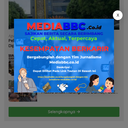
X
Agustus 7, 2026
Pelayanan Kinerja Dan Transparansi Sanksi P2TL PLN
Dipertanyakan, Upaya Konfirmasi GM PLN UID S2JB
Terkesan Tutup Mata
Agustus 7, 2026
Selamatkan Lahan Pertanian Brebes
dari Banjir, Kemendagri Dorong
Program FMNJP
Agustus 6, 2026
PT TDM Diduga Mobilisasi Ratusan
Massa untuk Halangi Aksi Damai, POSE
RI Tempuh Jalur Hukum
Selengkapnya