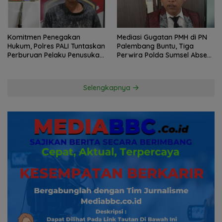
Komitmen Penegakan
Mediasi Gugatan PMH di PN
Hukum, Polres PALI Tuntaskan
Palembang Buntu, Tiga
Perburuan Pelaku Penusukan
Perwira Polda Sumsel Absen,
Hingga ke Hutan
Kuasa Hukum Penggugat
Pertanyakan Komitmen
Hormati Proses Hukum
Selengkapnya