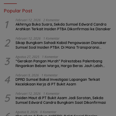
Popular Post
1
Februari 12, 2026
2 Komentar
Akhirnya Buka Suara, Sekda Sumsel Edward Candra
Arahkan Terkait Insiden PTBA Dikonfirmasi ke Disnaker
2
Februari 12, 2026
1 Komentar
Sikap Bungkam Sahadi Kabid Pengawasan Disnaker
Sumsel Soal Insiden PTBA: Di Mana Transparansi
Pengawasan K3?
3
Agustus 27, 2025
1 Komentar
“Gerakan Pangan Murah” Polrestabes Palembang
Ringankan Beban Warga, Harga Beras Jauh Lebih
Terjangkau
4
Februari 9, 2026
1 Komentar
DPRD Sumsel Bakal Investigasi Lapangan Terkait
Kecelakaan Kerja di PT Bukit Asam
5
Februari 12, 2026
1 Komentar
Insiden Maut di PT Bukit Asam Jadi Sorotan, Sekda
Sumsel Edward Candra Bungkam Saat Dikonfirmasi
Agustus 9, 2026
0 Komentar