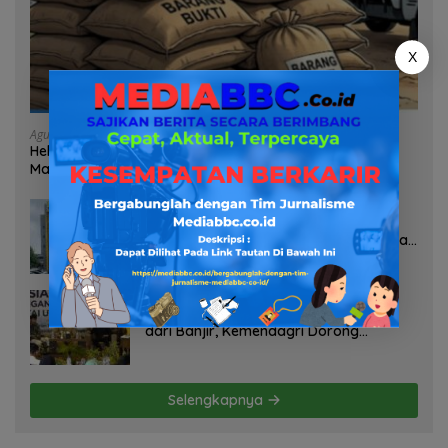
X
Agustus 7, 2026
Heboh Tumpukan Karung Diduga Pasir Timah di Pos AL
Manggar, Danlanal Babel: Masih Kami Dalami
Agustus 7, 2026
Pelayanan Kinerja Dan Transparansi
Sanksi P2TL PLN Dipertanyakan, Upaya
Konfirmasi GM PLN UID S2JB Terkesan
Tutup Mata
Agustus 7, 2026
Selamatkan Lahan Pertanian Brebes
dari Banjir, Kemendagri Dorong
Program FMNJP
Selengkapnya