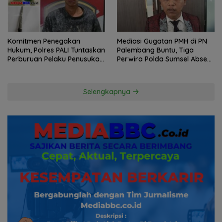
Komitmen Penegakan
Mediasi Gugatan PMH di PN
Hukum, Polres PALI Tuntaskan
Palembang Buntu, Tiga
Perburuan Pelaku Penusukan
Perwira Polda Sumsel Absen,
Hingga ke Hutan
Kuasa Hukum Penggugat
Pertanyakan Komitmen
Hormati Proses Hukum
Selengkapnya