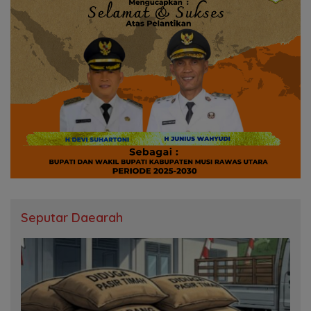
Seputar Daearah