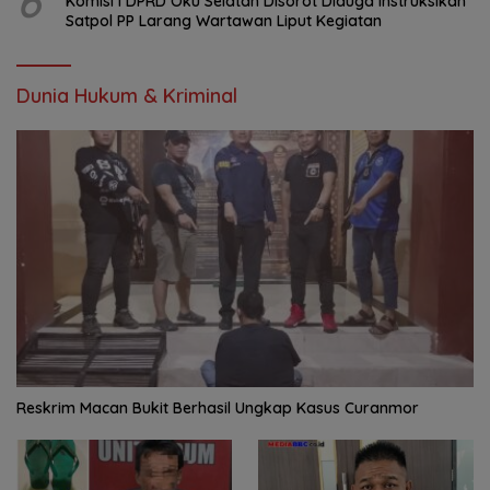
6
Komisi I DPRD Oku Selatan Disorot Diduga Instruksikan
Satpol PP Larang Wartawan Liput Kegiatan
Dunia Hukum & Kriminal
Reskrim Macan Bukit Berhasil Ungkap Kasus Curanmor