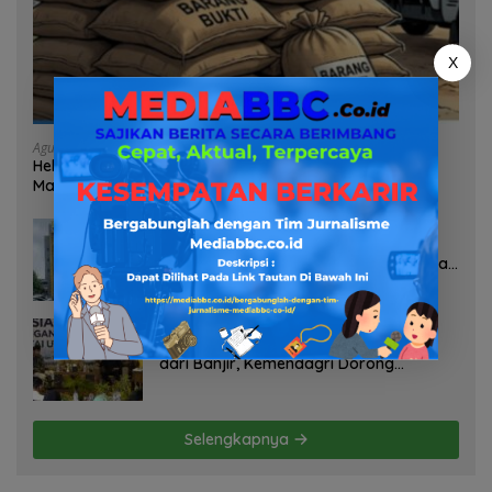
X
Agustus 7, 2026
Heboh Tumpukan Karung Diduga Pasir Timah di Pos AL
Manggar, Danlanal Babel: Masih Kami Dalami
Agustus 7, 2026
Pelayanan Kinerja Dan Transparansi
Sanksi P2TL PLN Dipertanyakan, Upaya
Konfirmasi GM PLN UID S2JB Terkesan
Tutup Mata
Agustus 7, 2026
Selamatkan Lahan Pertanian Brebes
dari Banjir, Kemendagri Dorong
Program FMNJP
Selengkapnya