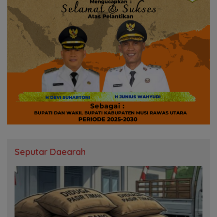
Seputar Daearah