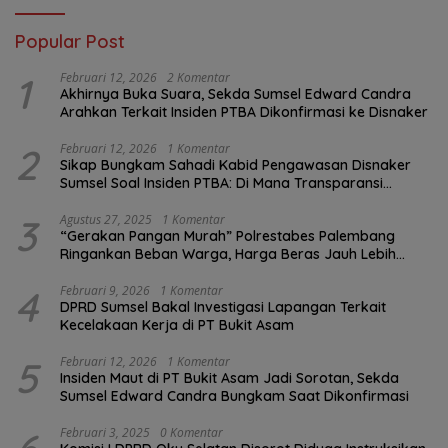
Popular Post
1
Februari 12, 2026
2 Komentar
Akhirnya Buka Suara, Sekda Sumsel Edward Candra
Arahkan Terkait Insiden PTBA Dikonfirmasi ke Disnaker
2
Februari 12, 2026
1 Komentar
Sikap Bungkam Sahadi Kabid Pengawasan Disnaker
Sumsel Soal Insiden PTBA: Di Mana Transparansi
Pengawasan K3?
3
Agustus 27, 2025
1 Komentar
“Gerakan Pangan Murah” Polrestabes Palembang
Ringankan Beban Warga, Harga Beras Jauh Lebih
Terjangkau
4
Februari 9, 2026
1 Komentar
DPRD Sumsel Bakal Investigasi Lapangan Terkait
Kecelakaan Kerja di PT Bukit Asam
5
Februari 12, 2026
1 Komentar
Insiden Maut di PT Bukit Asam Jadi Sorotan, Sekda
Sumsel Edward Candra Bungkam Saat Dikonfirmasi
Februari 3, 2025
0 Komentar