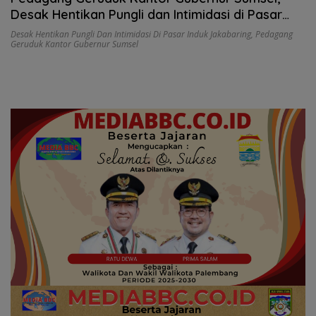
Desak Hentikan Pungli dan Intimidasi di Pasar
Induk Jakabaring
Desak Hentikan Pungli Dan Intimidasi Di Pasar Induk Jakabaring
,
Pedagang
Geruduk Kantor Gubernur Sumsel