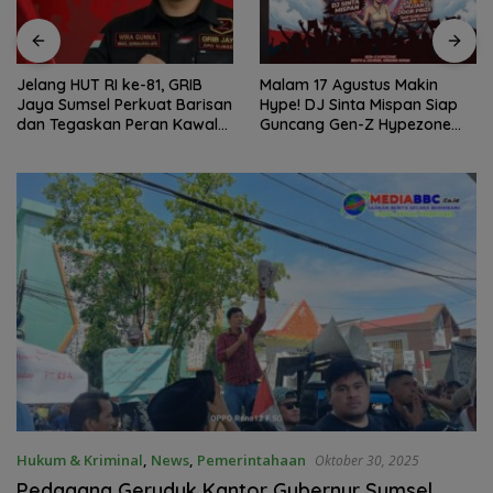
Jelang HUT RI ke-81, GRIB
Malam 17 Agustus Makin
Jaya Sumsel Perkuat Barisan
Hype! DJ Sinta Mispan Siap
dan Tegaskan Peran Kawal
Guncang Gen-Z Hypezone
Aspirasi Rakyat.
Palembang
Hukum & Kriminal
,
News
,
Pemerintahaan
Oktober 30, 2025
Pedagang Geruduk Kantor Gubernur Sumsel,