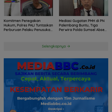
Komitmen Penegakan
Mediasi Gugatan PMH di PN
Hukum, Polres PALI Tuntaskan
Palembang Buntu, Tiga
Perburuan Pelaku Penusukan
Perwira Polda Sumsel Absen,
Hingga ke Hutan
Kuasa Hukum Penggugat
Pertanyakan Komitmen
Hormati Proses Hukum
Selengkapnya