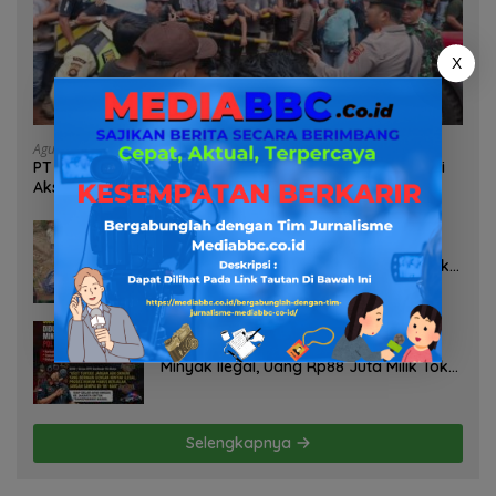
X
Agustus 6, 2026
PT TDM Diduga Mobilisasi Ratusan Massa untuk Halangi
Aksi Damai, POSE RI Tempuh Jalur Hukum
Agustus 6, 2026
Dugaan Limbah PT Tirta Freshindo
Jaya Di Banyuasin Jadi Sorotan: Publik
Tuntut Transparansi Pemerintah dan
Perusahaan
Agustus 6, 2026
Diduga Oknum Pol Airud Jadi Broker
Minyak Ilegal, Uang Rp88 Juta Milik Toke
Muba Hilang Tanpa Jejak
Selengkapnya