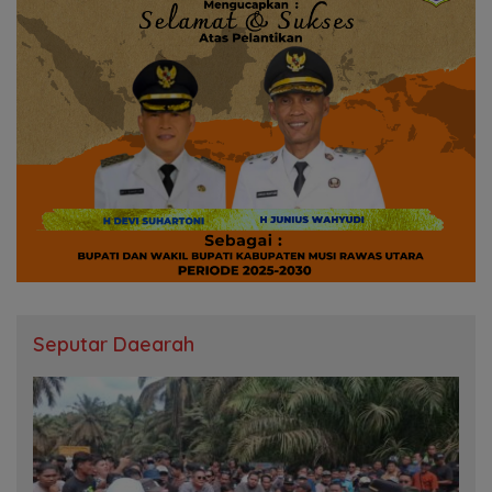
Seputar Daearah