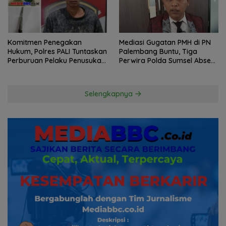
Komitmen Penegakan
Mediasi Gugatan PMH di PN
Hukum, Polres PALI Tuntaskan
Palembang Buntu, Tiga
Perburuan Pelaku Penusukan
Perwira Polda Sumsel Absen,
Hingga ke Hutan
Kuasa Hukum Penggugat
Pertanyakan Komitmen
Hormati Proses Hukum
Selengkapnya