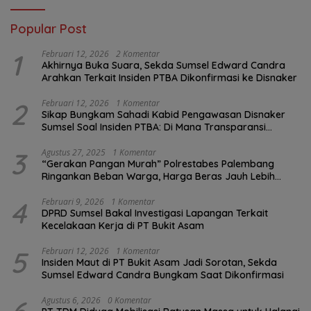
Popular Post
1
Februari 12, 2026
2 Komentar
Akhirnya Buka Suara, Sekda Sumsel Edward Candra
Arahkan Terkait Insiden PTBA Dikonfirmasi ke Disnaker
2
Februari 12, 2026
1 Komentar
Sikap Bungkam Sahadi Kabid Pengawasan Disnaker
Sumsel Soal Insiden PTBA: Di Mana Transparansi
Pengawasan K3?
3
Agustus 27, 2025
1 Komentar
“Gerakan Pangan Murah” Polrestabes Palembang
Ringankan Beban Warga, Harga Beras Jauh Lebih
Terjangkau
4
Februari 9, 2026
1 Komentar
DPRD Sumsel Bakal Investigasi Lapangan Terkait
Kecelakaan Kerja di PT Bukit Asam
5
Februari 12, 2026
1 Komentar
Insiden Maut di PT Bukit Asam Jadi Sorotan, Sekda
Sumsel Edward Candra Bungkam Saat Dikonfirmasi
Agustus 6, 2026
0 Komentar