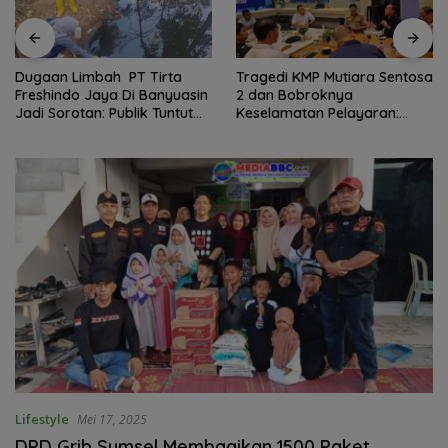
Dugaan Limbah PT Tirta
Tragedi KMP Mutiara Sentosa
Freshindo Jaya Di Banyuasin
2 dan Bobroknya
Jadi Sorotan: Publik Tuntut
Keselamatan Pelayaran:
Transparansi Pemerintah
Krisis Implementasi Regulasi
dan Perusahaan
hingga Moral Hazard
Lifestyle
Mei 17, 2025
DPD Grib Sumsel Membagikan 1500 Paket