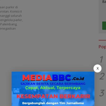
a
an parkir di
otan. Komisi II
anggil seluruh
engelola parkir,
D Palembang,
 menegaskan
Pop
1
X
2
3