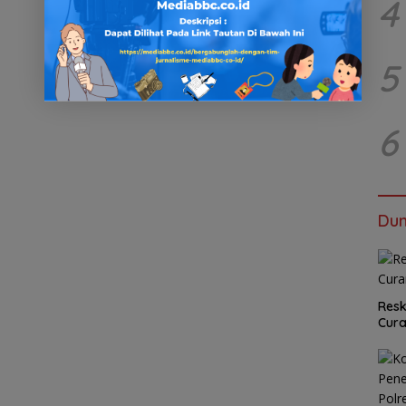
4
5
6
Dun
Resk
Cur