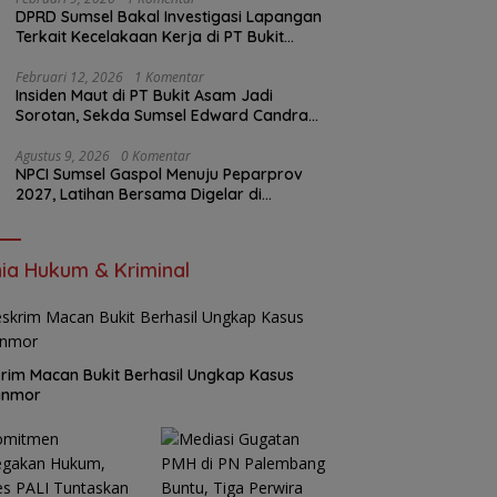
DPRD Sumsel Bakal Investigasi Lapangan
Terkait Kecelakaan Kerja di PT Bukit
Asam
Februari 12, 2026
1 Komentar
Insiden Maut di PT Bukit Asam Jadi
Sorotan, Sekda Sumsel Edward Candra
Bungkam Saat Dikonfirmasi
Agustus 9, 2026
0 Komentar
NPCI Sumsel Gaspol Menuju Peparprov
2027, Latihan Bersama Digelar di
Baturaja
ia Hukum & Kriminal
rim Macan Bukit Berhasil Ungkap Kasus
anmor