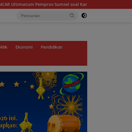
ov Sumsel soal Karhutla: Jangan Tunggu Asap Mengepung Rak
litik
Ekonomi
Pendidikan