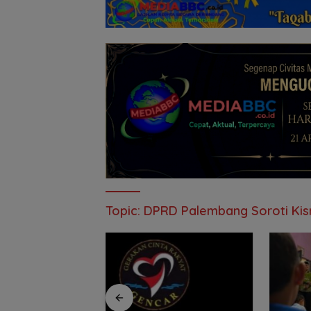
Topic:
DPRD Palembang Soroti Kisr