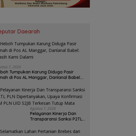
ET 5 BESAR! KORMI
Hilang Saat Mencari Ikan, Pria
F
mbang Kobarkan
60 Tahun di Muba Ditemukan
M
ngat Juang 25 INORGA
Meninggal di Danau Sanawal
h
u FORPROV II Sumsel
A
eputar Daearah
ustus 7, 2026
boh Tumpukan Karung Diduga Pasir
mah di Pos AL Manggar, Danlanal Babel:
sih Kami Dalami
Agustus 7, 2026
Pelayanan Kinerja Dan
Transparansi Sanksi P2TL
PLN Dipertanyakan, Upaya
Konfirmasi GM PLN UID
S2JB Terkesan Tutup Mata