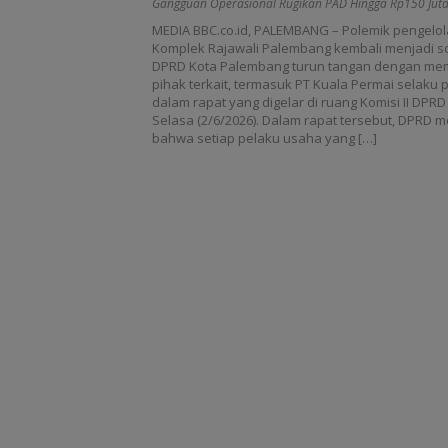
Gangguan Operasional Rugikan PAD Hingga Rp150 Jut
hingga Rp150 Juta
MEDIA BBC.co.id, PALEMBANG – Polemik pengelola
Komplek Rajawali Palembang kembali menjadi sor
DPRD Kota Palembang turun tangan dengan mem
pihak terkait, termasuk PT Kuala Permai selaku p
dalam rapat yang digelar di ruang Komisi II DPR
Selasa (2/6/2026). Dalam rapat tersebut, DPRD
bahwa setiap pelaku usaha yang […]