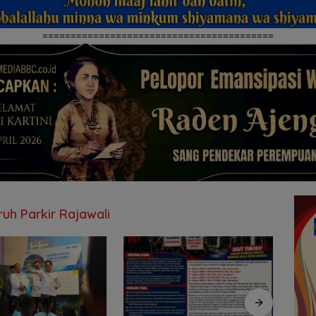
=========================================
uh Parkir Rajawali