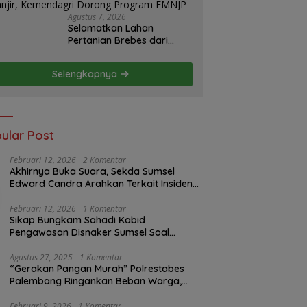
Agustus 7, 2026
Selamatkan Lahan
Pertanian Brebes dari
Banjir, Kemendagri
Dorong Program FMNJP
Selengkapnya
ular Post
Februari 12, 2026
2 Komentar
Akhirnya Buka Suara, Sekda Sumsel
Edward Candra Arahkan Terkait Insiden
PTBA Dikonfirmasi ke Disnaker
Februari 12, 2026
1 Komentar
Sikap Bungkam Sahadi Kabid
Pengawasan Disnaker Sumsel Soal
Insiden PTBA: Di Mana Transparansi
Pengawasan K3?
Agustus 27, 2025
1 Komentar
“Gerakan Pangan Murah” Polrestabes
Palembang Ringankan Beban Warga,
Harga Beras Jauh Lebih Terjangkau
Februari 9, 2026
1 Komentar