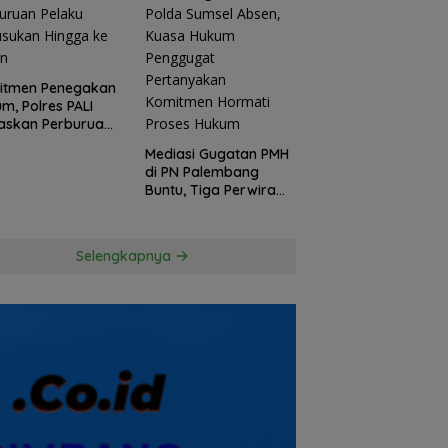
itmen Penegakan
m, Polres PALI
askan Perburuan
ku Penusukan
Mediasi Gugatan PMH
ga ke Hutan
di PN Palembang
Buntu, Tiga Perwira
Polda Sumsel Absen,
Kuasa Hukum
Penggugat
Selengkapnya
Pertanyakan
Komitmen Hormati
Proses Hukum