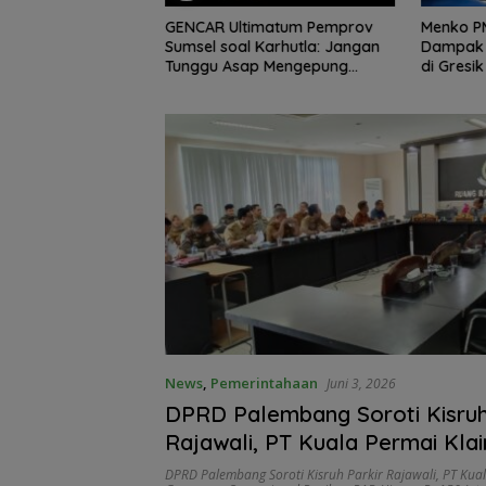
 Gaspol Menuju
GENCAR Ultimatum Pemprov
Menko PM
027, Latihan
Sumsel soal Karhutla: Jangan
Dampak
elar di Baturaja
Tunggu Asap Mengepung
di Gresik
Rakyat, Negara Harus
Bergerak
News
,
Pemerintahaan
Juni 3, 2026
DPRD Palembang Soroti Kisruh
Rajawali, PT Kuala Permai Kla
Gangguan Operasional Rugika
DPRD Palembang Soroti Kisruh Parkir Rajawali
,
PT Kua