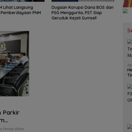
 Lihat Langsung
Dugaan Korupsi Dana BOS dan
TARG
 Pemberdayaan PNM
PSG Menggurita, PST Siap
Pale
Geruduk Kejati Sumsel!
Sema
Menuj
2026!
S
Ag
He
Ti
Ma
 Parkir
im
n PAD
la Permai Klaim