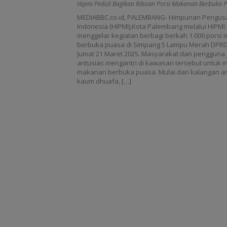
Puasa,Ahsanul Amali : “Kami B
Hipmi Peduli Bagikan Ribuan Porsi Makanan Berbuka 
Semoga Dapat Bermanfaat, Baik di
MEDIABBC.co.id, PALEMBANG- Himpunan Pengu
Sektor Swasta, Pemerintah, J
Indonesia (HIPMI),Kota Palembang melalui HIPMI 
menggelar kegiatan berbagi berkah 1.000 porsi
Masyarakat,”
berbuka puasa di Simpang 5 Lampu Merah DPR
Jumat 21 Maret 2025. Masyarakat dan pengguna j
antusias mengantri di kawasan tersebut untuk
makanan berbuka puasa. Mulai dari kalangan an
kaum dhuafa, […]