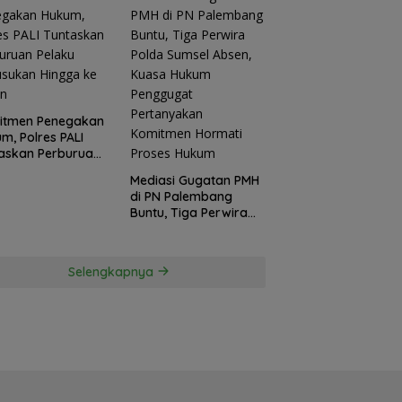
itmen Penegakan
m, Polres PALI
askan Perburuan
ku Penusukan
Mediasi Gugatan PMH
ga ke Hutan
di PN Palembang
Buntu, Tiga Perwira
Polda Sumsel Absen,
Kuasa Hukum
Penggugat
Selengkapnya
Pertanyakan
Komitmen Hormati
Proses Hukum