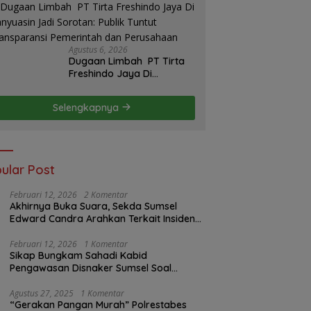
Agustus 6, 2026
Dugaan Limbah PT Tirta
Freshindo Jaya Di
Banyuasin Jadi Sorotan:
Publik Tuntut Transparansi
Selengkapnya
Pemerintah dan
Perusahaan
ular Post
Februari 12, 2026
2 Komentar
Akhirnya Buka Suara, Sekda Sumsel
Edward Candra Arahkan Terkait Insiden
PTBA Dikonfirmasi ke Disnaker
Februari 12, 2026
1 Komentar
Sikap Bungkam Sahadi Kabid
Pengawasan Disnaker Sumsel Soal
Insiden PTBA: Di Mana Transparansi
Pengawasan K3?
Agustus 27, 2025
1 Komentar
“Gerakan Pangan Murah” Polrestabes