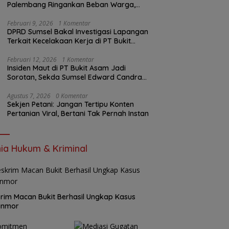
Palembang Ringankan Beban Warga,
Harga Beras Jauh Lebih Terjangkau
Februari 9, 2026
1 Komentar
DPRD Sumsel Bakal Investigasi Lapangan
Terkait Kecelakaan Kerja di PT Bukit
Asam
Februari 12, 2026
1 Komentar
Insiden Maut di PT Bukit Asam Jadi
Sorotan, Sekda Sumsel Edward Candra
Bungkam Saat Dikonfirmasi
Agustus 7, 2026
0 Komentar
Sekjen Petani: Jangan Tertipu Konten
Pertanian Viral, Bertani Tak Pernah Instan
ia Hukum & Kriminal
rim Macan Bukit Berhasil Ungkap Kasus
anmor