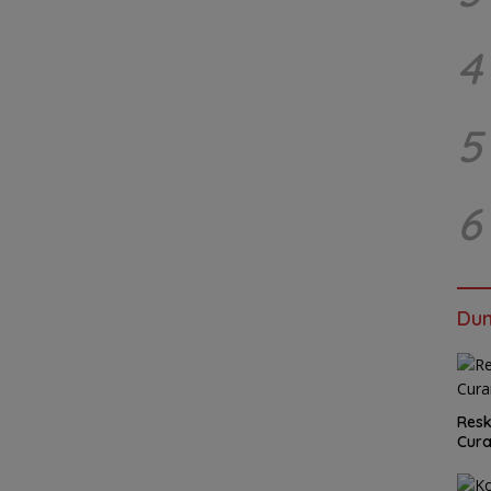
4
5
6
Dun
Resk
Cur