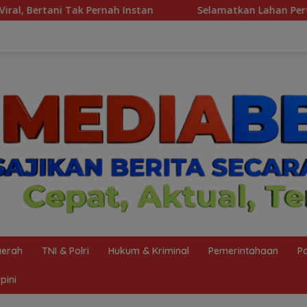
Pernah Instan
Selamatkan Lahan Pertanian Brebes dari
erah
TNI & Polri
Hukum & Kriminal
Pemerintahaan
Po
pini