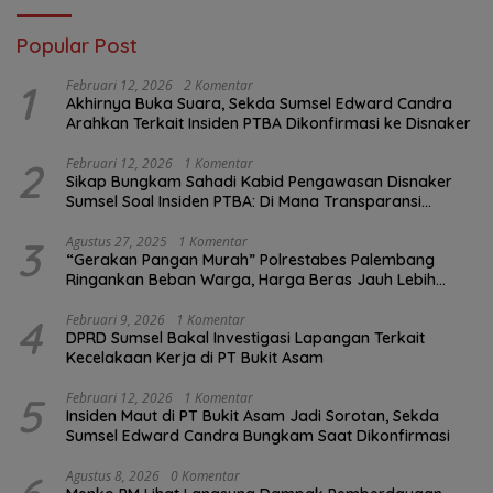
Popular Post
1
Februari 12, 2026
2 Komentar
Akhirnya Buka Suara, Sekda Sumsel Edward Candra
Arahkan Terkait Insiden PTBA Dikonfirmasi ke Disnaker
2
Februari 12, 2026
1 Komentar
Sikap Bungkam Sahadi Kabid Pengawasan Disnaker
Sumsel Soal Insiden PTBA: Di Mana Transparansi
Pengawasan K3?
3
Agustus 27, 2025
1 Komentar
“Gerakan Pangan Murah” Polrestabes Palembang
Ringankan Beban Warga, Harga Beras Jauh Lebih
Terjangkau
4
Februari 9, 2026
1 Komentar
DPRD Sumsel Bakal Investigasi Lapangan Terkait
Kecelakaan Kerja di PT Bukit Asam
5
Februari 12, 2026
1 Komentar
Insiden Maut di PT Bukit Asam Jadi Sorotan, Sekda
Sumsel Edward Candra Bungkam Saat Dikonfirmasi
Agustus 8, 2026
0 Komentar