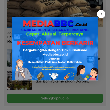
X
Agustus 7, 2026
Heboh Tumpukan Karung Diduga Pasir Timah di Pos AL
Manggar, Danlanal Babel: Masih Kami Dalami
Agustus 7, 2026
Pelayanan Kinerja Dan Transparansi
Sanksi P2TL PLN Dipertanyakan, Upaya
Konfirmasi GM PLN UID S2JB Terkesan
Tutup Mata
Agustus 7, 2026
Selamatkan Lahan Pertanian Brebes
dari Banjir, Kemendagri Dorong
Program FMNJP
Selengkapnya