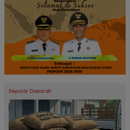
Seputar Daearah