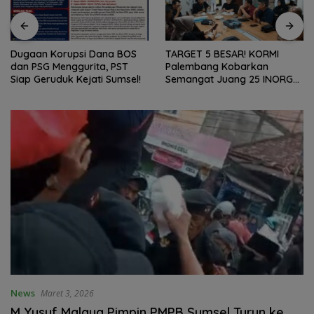
Dugaan Korupsi Dana BOS
TARGET 5 BESAR! KORMI
dan PSG Menggurita, PST
Palembang Kobarkan
Siap Geruduk Kejati Sumsel!
Semangat Juang 25 INORGA
Menuju FORPROV II Sumsel
2026!
News
Maret 3, 2026
M Yusuf Malaya Pimpin PMPB Sumsel Turun ke