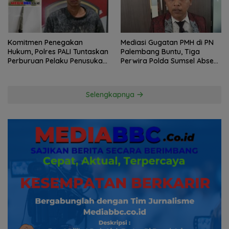
Komitmen Penegakan
Mediasi Gugatan PMH di PN
Hukum, Polres PALI Tuntaskan
Palembang Buntu, Tiga
Perburuan Pelaku Penusukan
Perwira Polda Sumsel Absen,
Hingga ke Hutan
Kuasa Hukum Penggugat
Pertanyakan Komitmen
Hormati Proses Hukum
Selengkapnya