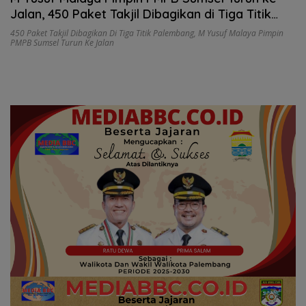
Jalan, 450 Paket Takjil Dibagikan di Tiga Titik
Palembang
450 Paket Takjil Dibagikan Di Tiga Titik Palembang
,
M Yusuf Malaya Pimpin
PMPB Sumsel Turun Ke Jalan