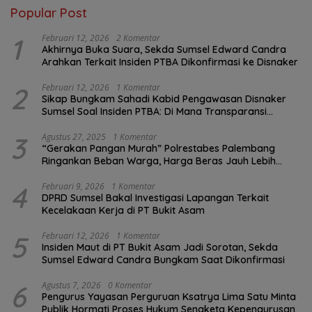
Popular Post
1
Februari 12, 2026
2 Komentar
Akhirnya Buka Suara, Sekda Sumsel Edward Candra
Arahkan Terkait Insiden PTBA Dikonfirmasi ke Disnaker
2
Februari 12, 2026
1 Komentar
Sikap Bungkam Sahadi Kabid Pengawasan Disnaker
Sumsel Soal Insiden PTBA: Di Mana Transparansi
Pengawasan K3?
3
Agustus 27, 2025
1 Komentar
“Gerakan Pangan Murah” Polrestabes Palembang
Ringankan Beban Warga, Harga Beras Jauh Lebih
Terjangkau
4
Februari 9, 2026
1 Komentar
DPRD Sumsel Bakal Investigasi Lapangan Terkait
Kecelakaan Kerja di PT Bukit Asam
5
Februari 12, 2026
1 Komentar
Insiden Maut di PT Bukit Asam Jadi Sorotan, Sekda
Sumsel Edward Candra Bungkam Saat Dikonfirmasi
6
Agustus 7, 2026
0 Komentar
Pengurus Yayasan Perguruan Ksatrya Lima Satu Minta
Publik Hormati Proses Hukum Sengketa Kepengurusan