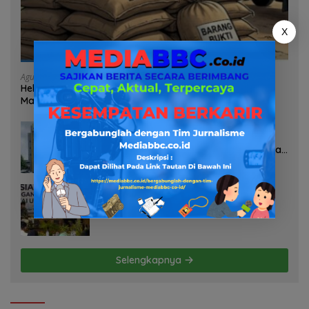
X
Agustus 7, 2026
Heboh Tumpukan Karung Diduga Pasir Timah di Pos AL
Manggar, Danlanal Babel: Masih Kami Dalami
Agustus 7, 2026
Pelayanan Kinerja Dan Transparansi
Sanksi P2TL PLN Dipertanyakan, Upaya
Konfirmasi GM PLN UID S2JB Terkesan
Tutup Mata
Agustus 7, 2026
Selamatkan Lahan Pertanian Brebes
dari Banjir, Kemendagri Dorong
Program FMNJP
Selengkapnya