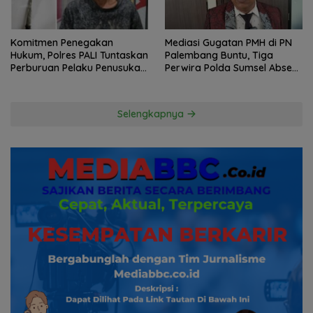
Komitmen Penegakan
Mediasi Gugatan PMH di PN
Hukum, Polres PALI Tuntaskan
Palembang Buntu, Tiga
Perburuan Pelaku Penusukan
Perwira Polda Sumsel Absen,
Hingga ke Hutan
Kuasa Hukum Penggugat
Pertanyakan Komitmen
Hormati Proses Hukum
Selengkapnya