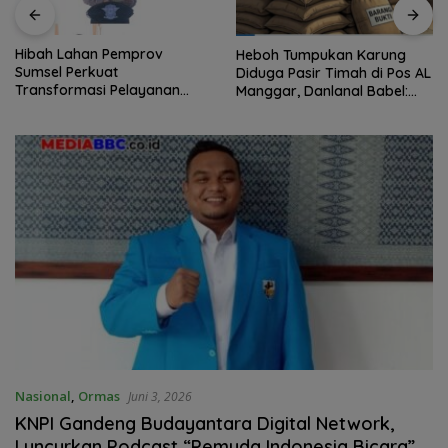
Hibah Lahan Pemprov
Heboh Tumpukan Karung
Sumsel Perkuat
Diduga Pasir Timah di Pos AL
Transformasi Pelayanan
Manggar, Danlanal Babel:
BPKB Polda Sumsel
Masih Kami Dalami
Nasional
,
Ormas
Juni 3, 2026
KNPI Gandeng Budayantara Digital Network,
Luncurkan Podcast “Pemuda Indonesia Bicara”