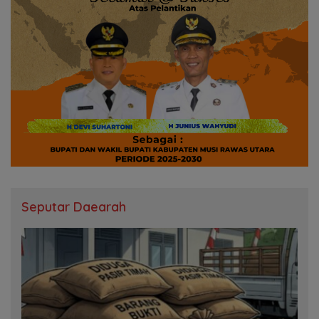
Seputar Daearah