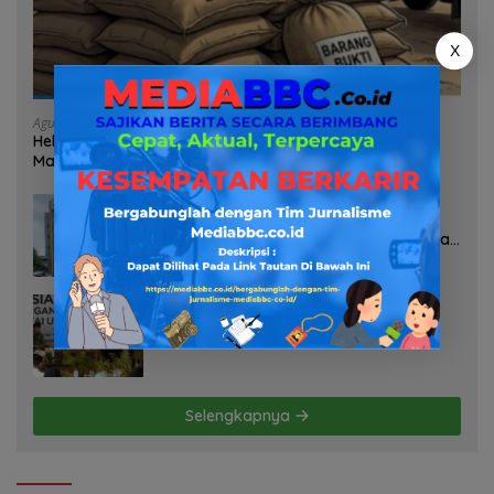
X
Agustus 7, 2026
Heboh Tumpukan Karung Diduga Pasir Timah di Pos AL
Manggar, Danlanal Babel: Masih Kami Dalami
Agustus 7, 2026
Pelayanan Kinerja Dan Transparansi
Sanksi P2TL PLN Dipertanyakan, Upaya
Konfirmasi GM PLN UID S2JB Terkesan
Tutup Mata
Agustus 7, 2026
Selamatkan Lahan Pertanian Brebes
dari Banjir, Kemendagri Dorong
Program FMNJP
Selengkapnya