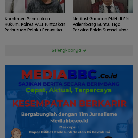
Komitmen Penegakan
Mediasi Gugatan PMH di PN
Hukum, Polres PALI Tuntaskan
Palembang Buntu, Tiga
Perburuan Pelaku Penusukan
Perwira Polda Sumsel Absen,
Hingga ke Hutan
Kuasa Hukum Penggugat
Pertanyakan Komitmen
Hormati Proses Hukum
Selengkapnya