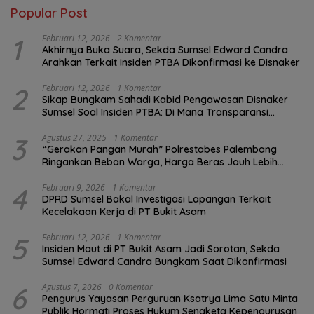
Popular Post
1
Februari 12, 2026
2 Komentar
Akhirnya Buka Suara, Sekda Sumsel Edward Candra
Arahkan Terkait Insiden PTBA Dikonfirmasi ke Disnaker
2
Februari 12, 2026
1 Komentar
Sikap Bungkam Sahadi Kabid Pengawasan Disnaker
Sumsel Soal Insiden PTBA: Di Mana Transparansi
Pengawasan K3?
3
Agustus 27, 2025
1 Komentar
“Gerakan Pangan Murah” Polrestabes Palembang
Ringankan Beban Warga, Harga Beras Jauh Lebih
Terjangkau
4
Februari 9, 2026
1 Komentar
DPRD Sumsel Bakal Investigasi Lapangan Terkait
Kecelakaan Kerja di PT Bukit Asam
5
Februari 12, 2026
1 Komentar
Insiden Maut di PT Bukit Asam Jadi Sorotan, Sekda
Sumsel Edward Candra Bungkam Saat Dikonfirmasi
6
Agustus 7, 2026
0 Komentar
Pengurus Yayasan Perguruan Ksatrya Lima Satu Minta
Publik Hormati Proses Hukum Sengketa Kepengurusan