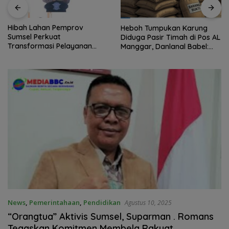
Hibah Lahan Pemprov
Heboh Tumpukan Karung
Sumsel Perkuat
Diduga Pasir Timah di Pos AL
Transformasi Pelayanan
Manggar, Danlanal Babel:
BPKB Polda Sumsel
Masih Kami Dalami
News
,
Pemerintahaan
,
Pendidikan
Agustus 10, 2025
“Orangtua” Aktivis Sumsel, Suparman . Romans
Tegaskan Komitmen Membela Rakyat