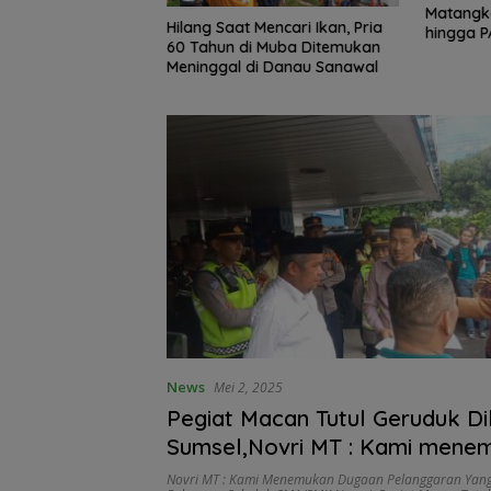
Matangka
ESAR! KORMI
Hilang Saat Mencari Ikan, Pria
hingga 
Kobarkan
60 Tahun di Muba Ditemukan
Amanah
uang 25 INORGA
Meninggal di Danau Sanawal
ROV II Sumsel
News
Mei 2, 2025
Pegiat Macan Tutul Geruduk D
Sumsel,Novri MT : Kami mene
dugaan pelanggaran yang dila
Novri MT : Kami Menemukan Dugaan Pelanggaran Yang