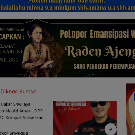
=========================================
 Diknas Sumsel
kar Sriwijaya