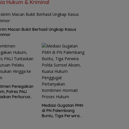
ia Hukum & Kriminal
rim Macan Bukit Berhasil Ungkap Kasus
anmor
itmen Penegakan
m, Polres PALI
askan Perburuan
ku Penusukan
Mediasi Gugatan PMH
ga ke Hutan
di PN Palembang
Buntu, Tiga Perwira
Polda Sumsel Absen,
Kuasa Hukum