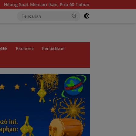
i Ikan, Pria 60 Tahun di Muba Ditemukan Meninggal di Danau S
litik
Ekonomi
Pendidikan