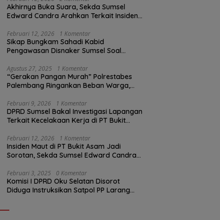
Akhirnya Buka Suara, Sekda Sumsel
Edward Candra Arahkan Terkait Insiden
PTBA Dikonfirmasi ke Disnaker
Februari 12, 2026
1 Komentar
Sikap Bungkam Sahadi Kabid
Pengawasan Disnaker Sumsel Soal
Insiden PTBA: Di Mana Transparansi
Pengawasan K3?
Agustus 27, 2025
1 Komentar
“Gerakan Pangan Murah” Polrestabes
Palembang Ringankan Beban Warga,
Harga Beras Jauh Lebih Terjangkau
Februari 9, 2026
1 Komentar
DPRD Sumsel Bakal Investigasi Lapangan
Terkait Kecelakaan Kerja di PT Bukit
Asam
Februari 12, 2026
1 Komentar
Insiden Maut di PT Bukit Asam Jadi
Sorotan, Sekda Sumsel Edward Candra
Bungkam Saat Dikonfirmasi
Februari 3, 2025
0 Komentar
Komisi I DPRD Oku Selatan Disorot
Diduga Instruksikan Satpol PP Larang
Wartawan Liput Kegiatan