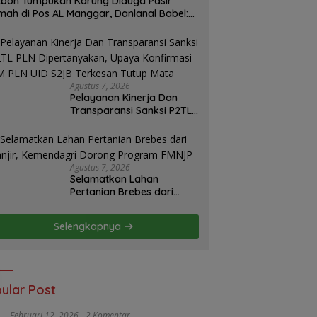
boh Tumpukan Karung Diduga Pasir
mah di Pos AL Manggar, Danlanal Babel:
sih Kami Dalami
Agustus 7, 2026
Pelayanan Kinerja Dan
Transparansi Sanksi P2TL
PLN Dipertanyakan, Upaya
Konfirmasi GM PLN UID
S2JB Terkesan Tutup Mata
Agustus 7, 2026
Selamatkan Lahan
Pertanian Brebes dari
Banjir, Kemendagri
Dorong Program FMNJP
Selengkapnya
ular Post
Februari 12, 2026
2 Komentar