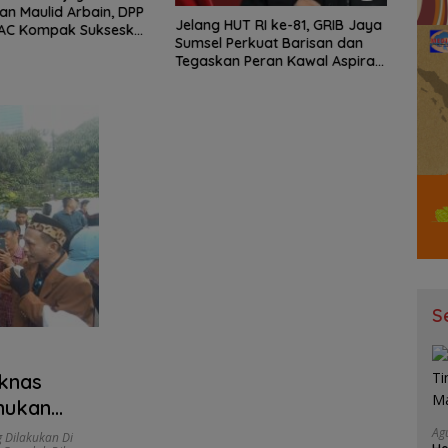
n Maulid Arbain, DPP
Jelang HUT RI ke-81, GRIB Jaya
Malam
PAC Kompak Sukseskan
Sumsel Perkuat Barisan dan
DJ Si
Tegaskan Peran Kawal Aspirasi
Gen-
Rakyat.
S
iknas
mukan
kukan di
Ag
 Dilakukan Di