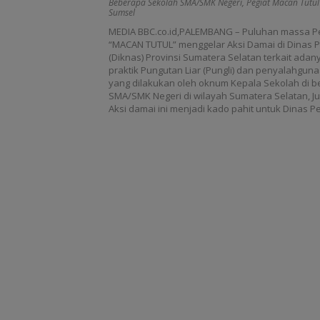
Beberapa Sekolah SMA/SMK Negeri
,
Pegiat Macan Tutu
beberapa sekolah SMA/SMK N
Sumsel
MEDIA BBC.co.id,PALEMBANG – Puluhan massa P
“MACAN TUTUL” menggelar Aksi Damai di Dinas 
(Diknas) Provinsi Sumatera Selatan terkait ada
praktik Pungutan Liar (Pungli) dan penyalahgu
yang dilakukan oleh oknum Kepala Sekolah di 
SMA/SMK Negeri di wilayah Sumatera Selatan, Ju
Aksi damai ini menjadi kado pahit untuk Dinas P