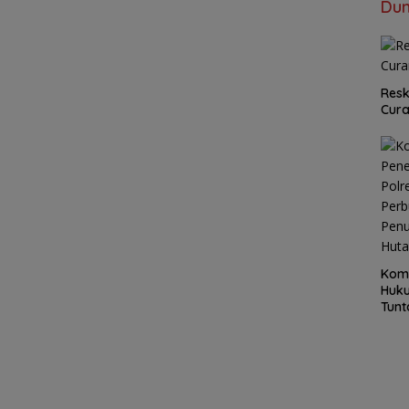
Dun
Resk
Cur
Kom
Huku
Tunt
Pela
Hing