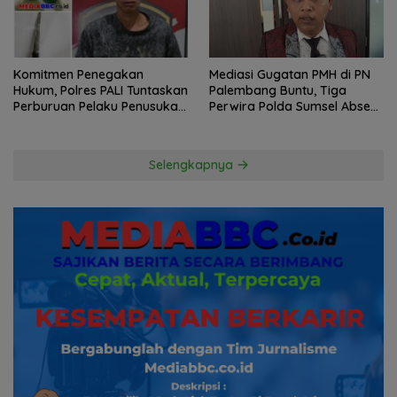
Komitmen Penegakan
Mediasi Gugatan PMH di PN
Hukum, Polres PALI Tuntaskan
Palembang Buntu, Tiga
Perburuan Pelaku Penusukan
Perwira Polda Sumsel Absen,
Hingga ke Hutan
Kuasa Hukum Penggugat
Pertanyakan Komitmen
Hormati Proses Hukum
Selengkapnya