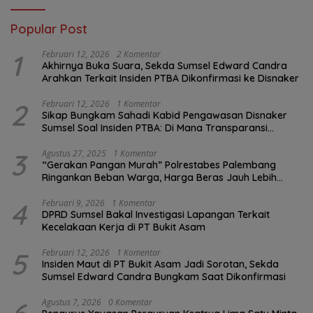
Popular Post
1
Februari 12, 2026
2 Komentar
Akhirnya Buka Suara, Sekda Sumsel Edward Candra
Arahkan Terkait Insiden PTBA Dikonfirmasi ke Disnaker
2
Februari 12, 2026
1 Komentar
Sikap Bungkam Sahadi Kabid Pengawasan Disnaker
Sumsel Soal Insiden PTBA: Di Mana Transparansi
Pengawasan K3?
3
Agustus 27, 2025
1 Komentar
“Gerakan Pangan Murah” Polrestabes Palembang
Ringankan Beban Warga, Harga Beras Jauh Lebih
Terjangkau
4
Februari 9, 2026
1 Komentar
DPRD Sumsel Bakal Investigasi Lapangan Terkait
Kecelakaan Kerja di PT Bukit Asam
5
Februari 12, 2026
1 Komentar
Insiden Maut di PT Bukit Asam Jadi Sorotan, Sekda
Sumsel Edward Candra Bungkam Saat Dikonfirmasi
Agustus 7, 2026
0 Komentar