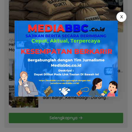
X
Agustus 7, 2026
Heboh Tumpukan Karung Diduga Pasir Timah di Pos AL
Manggar, Danlanal Babel: Masih Kami Dalami
Agustus 7, 2026
Pelayanan Kinerja Dan Transparansi
Sanksi P2TL PLN Dipertanyakan, Upaya
Konfirmasi GM PLN UID S2JB Terkesan
Tutup Mata
Agustus 7, 2026
Selamatkan Lahan Pertanian Brebes
dari Banjir, Kemendagri Dorong
Program FMNJP
Selengkapnya