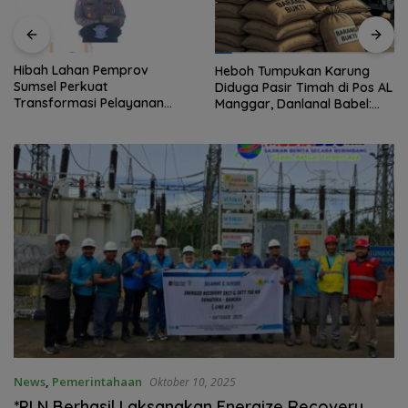
Hibah Lahan Pemprov
Heboh Tumpukan Karung
Sumsel Perkuat
Diduga Pasir Timah di Pos AL
Transformasi Pelayanan
Manggar, Danlanal Babel:
BPKB Polda Sumsel
Masih Kami Dalami
News
,
Pemerintahaan
Oktober 10, 2025
*PLN Berhasil Laksanakan Energize Recovery