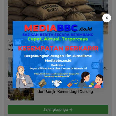
X
Agustus 7, 2026
Heboh Tumpukan Karung Diduga Pasir Timah di Pos AL
Manggar, Danlanal Babel: Masih Kami Dalami
Agustus 7, 2026
Pelayanan Kinerja Dan Transparansi
Sanksi P2TL PLN Dipertanyakan, Upaya
Konfirmasi GM PLN UID S2JB Terkesan
Tutup Mata
Agustus 7, 2026
Selamatkan Lahan Pertanian Brebes
dari Banjir, Kemendagri Dorong
Program FMNJP
Selengkapnya