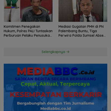
Komitmen Penegakan
Mediasi Gugatan PMH di PN
Hukum, Polres PALI Tuntaskan
Palembang Buntu, Tiga
Perburuan Pelaku Penusukan
Perwira Polda Sumsel Absen,
Hingga ke Hutan
Kuasa Hukum Penggugat
Pertanyakan Komitmen
Hormati Proses Hukum
Selengkapnya