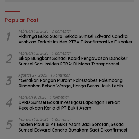
Popular Post
1
Februari 12, 2026
2 Komentar
Akhirnya Buka Suara, Sekda Sumsel Edward Candra
Arahkan Terkait Insiden PTBA Dikonfirmasi ke Disnaker
2
Februari 12, 2026
1 Komentar
Sikap Bungkam Sahadi Kabid Pengawasan Disnaker
Sumsel Soal Insiden PTBA: Di Mana Transparansi
Pengawasan K3?
3
Agustus 27, 2025
1 Komentar
“Gerakan Pangan Murah” Polrestabes Palembang
Ringankan Beban Warga, Harga Beras Jauh Lebih
Terjangkau
4
Februari 9, 2026
1 Komentar
DPRD Sumsel Bakal Investigasi Lapangan Terkait
Kecelakaan Kerja di PT Bukit Asam
5
Februari 12, 2026
1 Komentar
Insiden Maut di PT Bukit Asam Jadi Sorotan, Sekda
Sumsel Edward Candra Bungkam Saat Dikonfirmasi