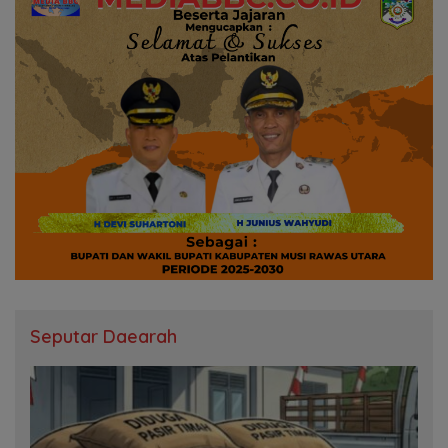
Seputar Daearah