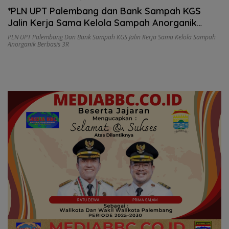
*PLN UPT Palembang dan Bank Sampah KGS
Jalin Kerja Sama Kelola Sampah Anorganik
Berbasis 3R*
PLN UPT Palembang Dan Bank Sampah KGS Jalin Kerja Sama Kelola Sampah
Anorganik Berbasis 3R