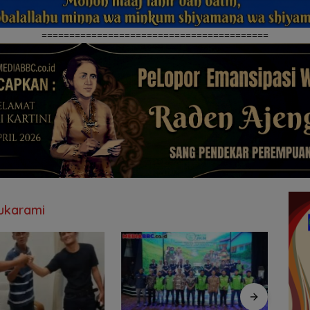
=========================================
Sukarami