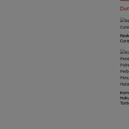
Dun
Resk
Cur
Kom
Huku
Tunt
Pela
Hing