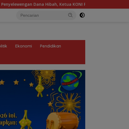
h, Ketua KONI Palembang: Seluruh Sisa Anggaran Sudah Dike
litik
Ekonomi
Pendidikan