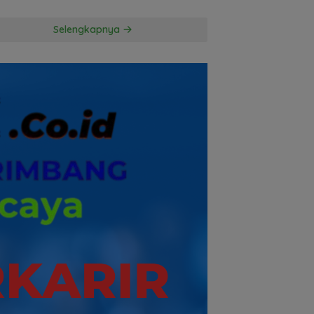
Kuasa Hukum
Penggugat
Selengkapnya
Pertanyakan
Komitmen Hormati
Proses Hukum