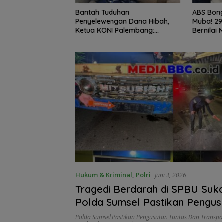
enuju Langit Cita-
Bantah Tuduhan
ABS Bong
n Inspiratif Anak
Penyelewengan Dana Hibah,
Muba! 29
 Bone yang Menolak
Ketua KONI Palembang:
Bernilai 
Seluruh Sisa Anggaran Sudah
Tanpa J
Dikembalikan
Hukum & Kriminal
,
Polri
Juni 3, 2026
Tragedi Berdarah di SPBU Suk
Polda Sumsel Pastikan Pengus
Tuntas dan Transparan
Polda Sumsel Pastikan Pengusutan Tuntas Dan Transp