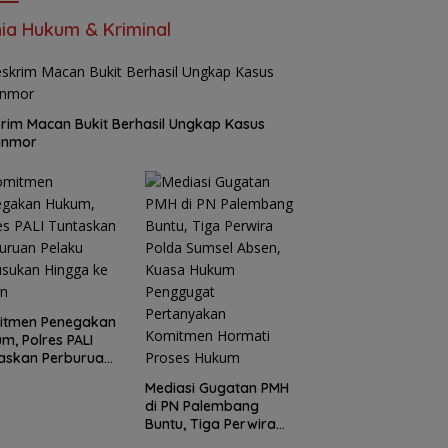
ia Hukum & Kriminal
rim Macan Bukit Berhasil Ungkap Kasus
anmor
itmen Penegakan
m, Polres PALI
askan Perburuan
ku Penusukan
Mediasi Gugatan PMH
ga ke Hutan
di PN Palembang
Buntu, Tiga Perwira
Polda Sumsel Absen,