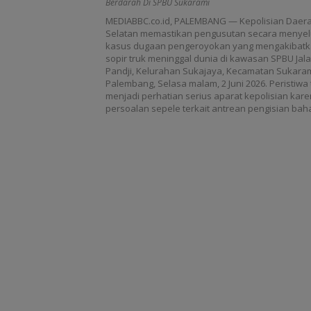
Berdarah Di SPBU Sukarami
MEDIABBC.co.id, PALEMBANG — Kepolisian Daer
Selatan memastikan pengusutan secara menyel
kasus dugaan pengeroyokan yang mengakibatk
sopir truk meninggal dunia di kawasan SPBU Jal
Pandji, Kelurahan Sukajaya, Kecamatan Sukaram
Palembang, Selasa malam, 2 Juni 2026. Peristiwa
menjadi perhatian serius aparat kepolisian kare
persoalan sepele terkait antrean pengisian bah