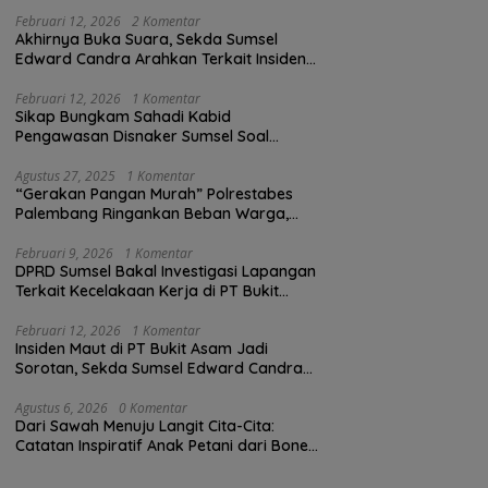
Februari 12, 2026
2 Komentar
Akhirnya Buka Suara, Sekda Sumsel
Edward Candra Arahkan Terkait Insiden
PTBA Dikonfirmasi ke Disnaker
Februari 12, 2026
1 Komentar
Sikap Bungkam Sahadi Kabid
Pengawasan Disnaker Sumsel Soal
Insiden PTBA: Di Mana Transparansi
Pengawasan K3?
Agustus 27, 2025
1 Komentar
“Gerakan Pangan Murah” Polrestabes
Palembang Ringankan Beban Warga,
Harga Beras Jauh Lebih Terjangkau
Februari 9, 2026
1 Komentar
DPRD Sumsel Bakal Investigasi Lapangan
Terkait Kecelakaan Kerja di PT Bukit
Asam
Februari 12, 2026
1 Komentar
Insiden Maut di PT Bukit Asam Jadi
Sorotan, Sekda Sumsel Edward Candra
Bungkam Saat Dikonfirmasi
Agustus 6, 2026
0 Komentar
Dari Sawah Menuju Langit Cita-Cita:
Catatan Inspiratif Anak Petani dari Bone
yang Menolak Menyerah