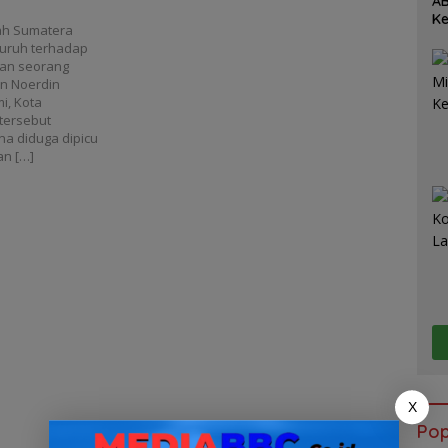
AB
Ke
ah Sumatera
Je
uruh terhadap
an seorang
an Noerdin
i, Kota
 tersebut
na diduga dipicu
an […]
X
Pop