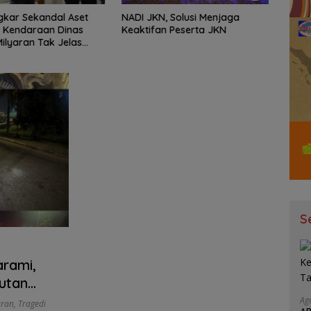
kar Sekandal Aset
NADI JKN, Solusi Menjaga
Kejar
 Kendaraan Dinas
Keaktifan Peserta JKN
Intel
Milyaran Tak Jelas
Jalan
ejak
Kota-
Berpo
S
arami,
utan
Ag
aran
,
Tragedi