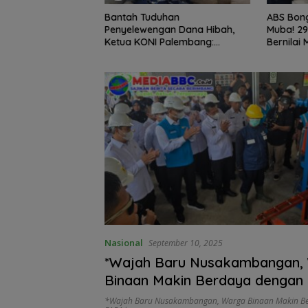
enuju Langit Cita-
Bantah Tuduhan
ABS Bong
n Inspiratif Anak
Penyelewengan Dana Hibah,
Muba! 29
 Bone yang Menolak
Ketua KONI Palembang:
Bernilai 
Seluruh Sisa Anggaran Sudah
Tanpa J
Dikembalikan
Nasional
September 10, 2025
*Wajah Baru Nusakambangan,
Binaan Makin Berdaya dengan
*Wajah Baru Nusakambangan
,
Warga Binaan Makin B