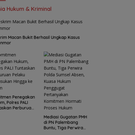
ia Hukum & Kriminal
rim Macan Bukit Berhasil Ungkap Kasus
anmor
itmen Penegakan
m, Polres PALI
askan Perburuan
ku Penusukan
Mediasi Gugatan PMH
ga ke Hutan
di PN Palembang
Buntu, Tiga Perwira
Polda Sumsel Absen,