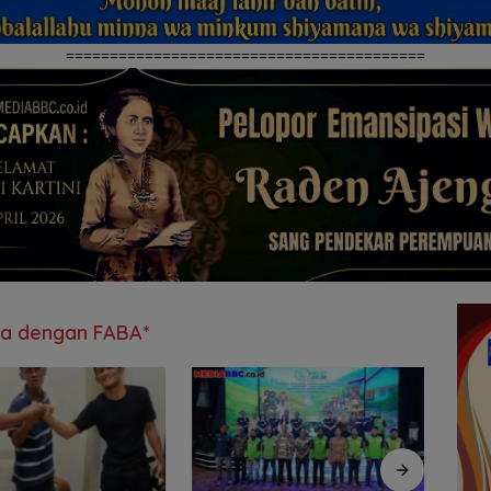
=========================================
ya dengan FABA*