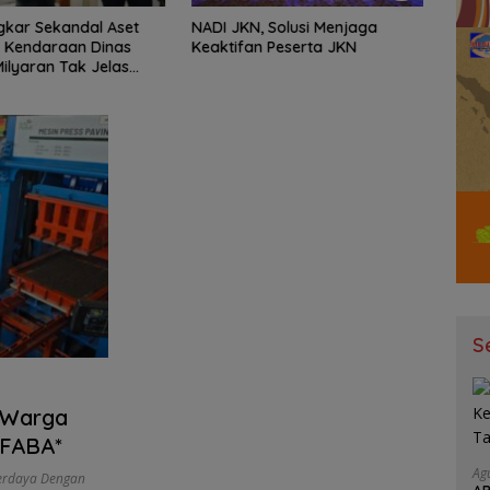
kar Sekandal Aset
NADI JKN, Solusi Menjaga
Kejar
 Kendaraan Dinas
Keaktifan Peserta JKN
Intel
Milyaran Tak Jelas
Jalan
ejak
Kota-
Berpo
S
 Warga
 FABA*
Ag
erdaya Dengan