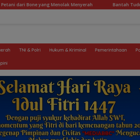
enolak Menyerah
Bantah Tuduhan Penyelewengan Dana H
erah
TNI & Polri
Hukum & Kriminal
Pemerintahaan
Po
pini