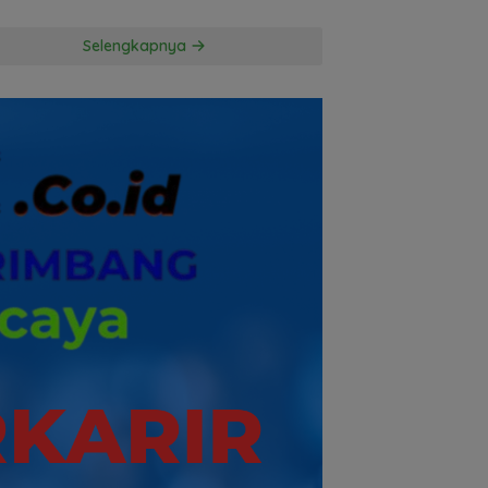
Kuasa Hukum
Penggugat
Selengkapnya
Pertanyakan
Komitmen Hormati
Proses Hukum