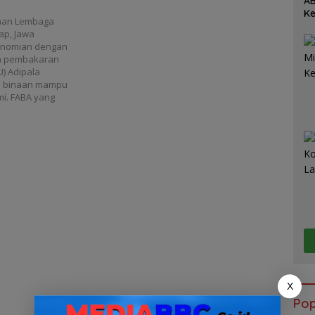
AB
Ke
aan Lembaga
Je
ap, Jawa
onomian dengan
sa pembakaran
U) Adipala
ga binaan mampu
mi. FABA yang
X
Pop