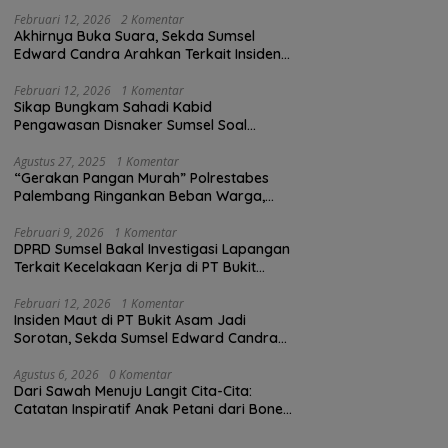
Februari 12, 2026
2 Komentar
Akhirnya Buka Suara, Sekda Sumsel
Edward Candra Arahkan Terkait Insiden
PTBA Dikonfirmasi ke Disnaker
Februari 12, 2026
1 Komentar
Sikap Bungkam Sahadi Kabid
Pengawasan Disnaker Sumsel Soal
Insiden PTBA: Di Mana Transparansi
Pengawasan K3?
Agustus 27, 2025
1 Komentar
“Gerakan Pangan Murah” Polrestabes
Palembang Ringankan Beban Warga,
Harga Beras Jauh Lebih Terjangkau
Februari 9, 2026
1 Komentar
DPRD Sumsel Bakal Investigasi Lapangan
Terkait Kecelakaan Kerja di PT Bukit
Asam
Februari 12, 2026
1 Komentar
Insiden Maut di PT Bukit Asam Jadi
Sorotan, Sekda Sumsel Edward Candra
Bungkam Saat Dikonfirmasi
Agustus 6, 2026
0 Komentar
Dari Sawah Menuju Langit Cita-Cita:
Catatan Inspiratif Anak Petani dari Bone
yang Menolak Menyerah