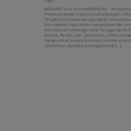
FABA*
MEDIABBC.co.id, NUSAKAMBANGAN, – Warga bin
Pemasyarakatan (Lapas) Nusakambangan, Cilac
Tengah, kini mampu menggerakkan roda perek
keterampilan baru. Melalui pengelolaan abu si
batu bara di Pembangkit Listrik Tenaga Uap (PLT
berupa _Fly Ash_ dan _Bottom Ash_ (FABA), war
menghasilkan produk konstruksi bernilai ekono
sebelumnya dipandang sebagai limbah […]