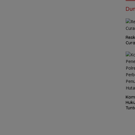
Dun
Resk
Cur
Kom
Huku
Tunt
Pela
Hing