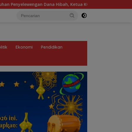
ibah, Ketua KONI Palembang: Seluruh Sisa Anggaran Sudah Di
litik
Ekonomi
Pendidikan