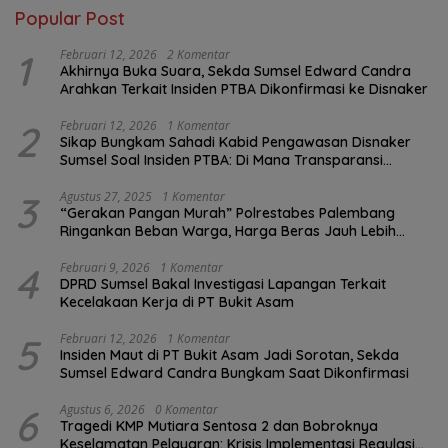
Popular Post
1
Februari 12, 2026
2 Komentar
Akhirnya Buka Suara, Sekda Sumsel Edward Candra
Arahkan Terkait Insiden PTBA Dikonfirmasi ke Disnaker
2
Februari 12, 2026
1 Komentar
Sikap Bungkam Sahadi Kabid Pengawasan Disnaker
Sumsel Soal Insiden PTBA: Di Mana Transparansi
Pengawasan K3?
3
Agustus 27, 2025
1 Komentar
“Gerakan Pangan Murah” Polrestabes Palembang
Ringankan Beban Warga, Harga Beras Jauh Lebih
Terjangkau
4
Februari 9, 2026
1 Komentar
DPRD Sumsel Bakal Investigasi Lapangan Terkait
Kecelakaan Kerja di PT Bukit Asam
5
Februari 12, 2026
1 Komentar
Insiden Maut di PT Bukit Asam Jadi Sorotan, Sekda
Sumsel Edward Candra Bungkam Saat Dikonfirmasi
6
Agustus 6, 2026
0 Komentar
Tragedi KMP Mutiara Sentosa 2 dan Bobroknya
Keselamatan Pelayaran: Krisis Implementasi Regulasi