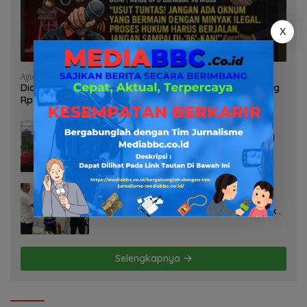
X
Agustus 6, 2026
Diduga Oknum Pol Airud Jadi Broker Minyak Ilegal, Uang
Rp88 Juta Milik Toke Muba Hilang Tanpa Jejak
Agustus 6, 2026
Soroti Dugaan Pelanggaran Tambang
PT BSPC, Koalisi Aktivis Sumsel Beri
Tenggat 1 Minggu ke Pemerintah
Agustus 5, 2026
ABS Bongkar Sekandal Aset Muba! 29
Kendaraan Dinas Bernilai Milyaran Tak
Jelas Tanpa Jejak
Selengkapnya