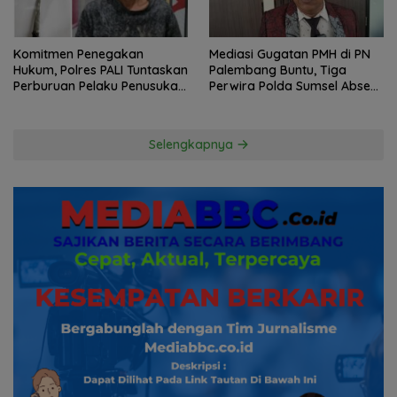
Komitmen Penegakan
Mediasi Gugatan PMH di PN
Hukum, Polres PALI Tuntaskan
Palembang Buntu, Tiga
Perburuan Pelaku Penusukan
Perwira Polda Sumsel Absen,
Hingga ke Hutan
Kuasa Hukum Penggugat
Pertanyakan Komitmen
Hormati Proses Hukum
Selengkapnya