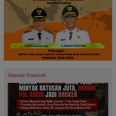
Seputar Daearah