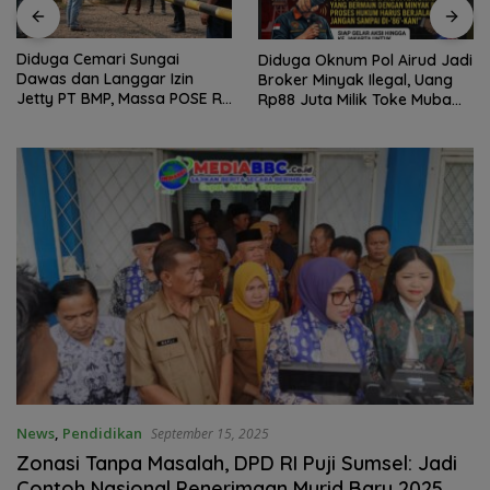
Diduga Cemari Sungai
Diduga Oknum Pol Airud Jadi
Dawas dan Langgar Izin
Broker Minyak Ilegal, Uang
Jetty PT BMP, Massa POSE RI
Rp88 Juta Milik Toke Muba
dan Barikade 98 Gelar Aksi
Hilang Tanpa Jejak
Mendesak Pengusutan
Tuntas
News
,
Pendidikan
September 15, 2025
Zonasi Tanpa Masalah, DPD RI Puji Sumsel: Jadi
Contoh Nasional Penerimaan Murid Baru 2025