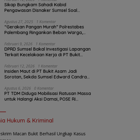
Sikap Bungkam Sahadi Kabid
Pengawasan Disnaker Sumsel Soal
Insiden PTBA: Di Mana Transparansi
Pengawasan K3?
Agustus 27, 2025
1 Komentar
“Gerakan Pangan Murah” Polrestabes
Palembang Ringankan Beban Warga,
Harga Beras Jauh Lebih Terjangkau
Februari 9, 2026
1 Komentar
DPRD Sumsel Bakal Investigasi Lapangan
Terkait Kecelakaan Kerja di PT Bukit
Asam
Februari 12, 2026
1 Komentar
Insiden Maut di PT Bukit Asam Jadi
Sorotan, Sekda Sumsel Edward Candra
Bungkam Saat Dikonfirmasi
Agustus 6, 2026
0 Komentar
PT TDM Diduga Mobilisasi Ratusan Massa
untuk Halangi Aksi Damai, POSE RI
Tempuh Jalur Hukum
ia Hukum & Kriminal