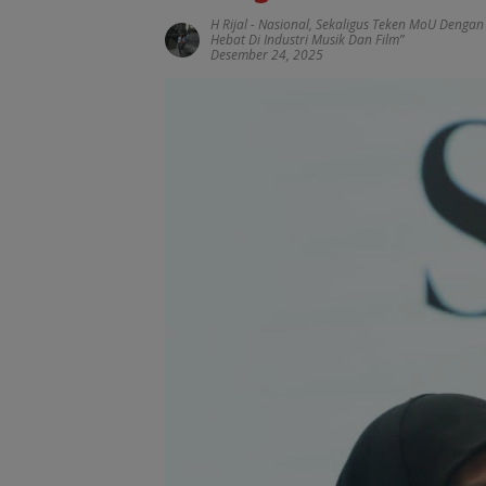
H Rijal
-
Nasional
,
Sekaligus Teken MoU Denga
Hebat Di Industri Musik Dan Film”
Desember 24, 2025