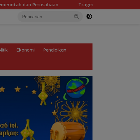
Tragedi KMP Mutiara Sentosa 2 dan Bobroknya Keselamatan 
litik
Ekonomi
Pendidikan