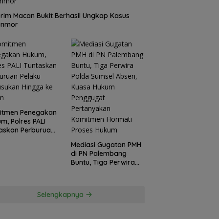
rim Macan Bukit Berhasil Ungkap Kasus
anmor
itmen Penegakan
m, Polres PALI
askan Perburuan
ku Penusukan
Mediasi Gugatan PMH
ga ke Hutan
di PN Palembang
Buntu, Tiga Perwira
Polda Sumsel Absen,
Kuasa Hukum
Penggugat
Selengkapnya
Pertanyakan
Komitmen Hormati
Proses Hukum