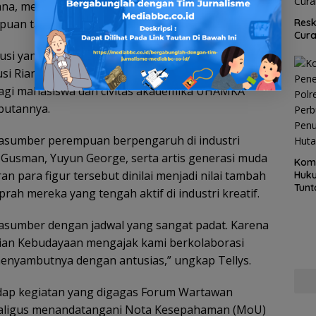
iana, menyampaikan apresiasinya terhadap kegiatan
an tangguh di industri kreatif Tanah Air.
Resk
Cur
kusi yang mengangkat tema perempuan hebat dan
si Riang Gembira ini sangat inspiratif dan
agi mahasiswa dan civitas akademika UHAMKA
butannya.
rasumber perempuan berpengaruh di industri
y Gusman, Yuyun George, serta artis generasi muda
Kom
an para figur tersebut dinilai menjadi nilai tambah
Huku
Tunt
rah mereka yang tengah aktif di industri kreatif.
Pela
Hing
asumber dengan jadwal yang sangat padat. Karena
ian Kebudayaan mengajak kami berkolaborasi
menyambutnya dengan antusias,” ungkap Tellys.
dap kegiatan yang digagas Forum Wartawan
aligus menandatangani Nota Kesepahaman (MoU)