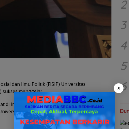
2
3
4
5
6
osial dan Ilmu Politik (FISIP) Universitas
X
 sukses menggelar
di Industri Musik dan Film Indonesia Jilid 3 Tahun
Dun
a Universitas Muhammadiyah Prof. Hamka, Senin