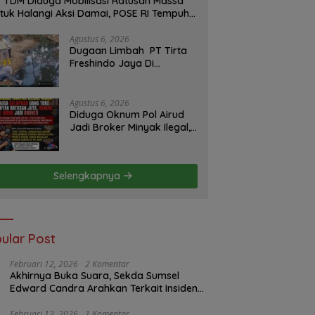
 TDM Diduga Mobilisasi Ratusan Massa
tuk Halangi Aksi Damai, POSE RI Tempuh
lur Hukum
Agustus 6, 2026
Dugaan Limbah PT Tirta
Freshindo Jaya Di
Banyuasin Jadi Sorotan:
Publik Tuntut Transparansi
Pemerintah dan
Agustus 6, 2026
Perusahaan
Diduga Oknum Pol Airud
Jadi Broker Minyak Ilegal,
Uang Rp88 Juta Milik Toke
Muba Hilang Tanpa Jejak
Selengkapnya
ular Post
Februari 12, 2026
2 Komentar
Akhirnya Buka Suara, Sekda Sumsel
Edward Candra Arahkan Terkait Insiden
PTBA Dikonfirmasi ke Disnaker
Februari 12, 2026
1 Komentar