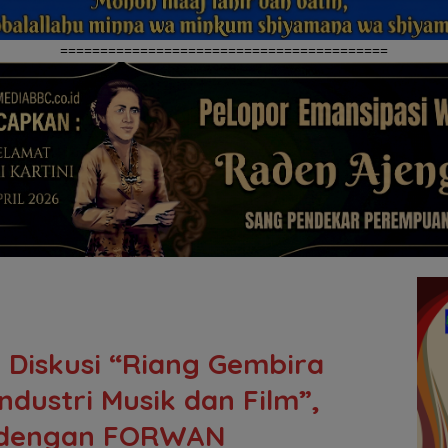
=========================================
Diskusi “Riang Gembira
dustri Musik dan Film”,
U dengan FORWAN