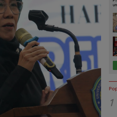
PT
un
Ja
Pop
1