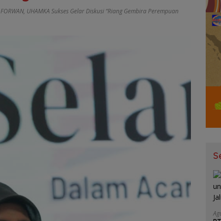
n FORWAN
,
UHAMKA Sukses Gelar Diskusi “Riang Gembira Perempuan
S
Ag