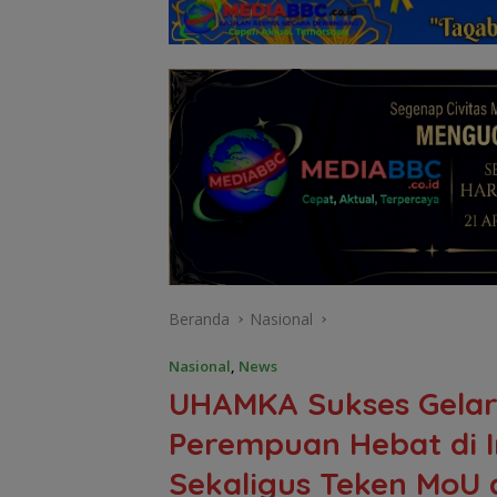
Beranda
Nasional
Nasional
,
News
UHAMKA Sukses Gelar 
Perempuan Hebat di In
Sekaligus Teken Mo