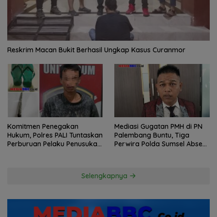
Reskrim Macan Bukit Berhasil Ungkap Kasus Curanmor
Komitmen Penegakan
Mediasi Gugatan PMH di PN
Hukum, Polres PALI Tuntaskan
Palembang Buntu, Tiga
Perburuan Pelaku Penusukan
Perwira Polda Sumsel Absen,
Hingga ke Hutan
Kuasa Hukum Penggugat
Pertanyakan Komitmen
Hormati Proses Hukum
Selengkapnya