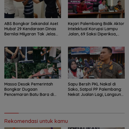
ABS Bongkar Sekandal Aset
Kejari Palembang Bidik Aktor
Muba! 29 Kendaraan Dinas
Intelektual Korupsi Lampu
Bernilai Milyaran Tak Jelas
Jalan, 69 Saksi Diperiksa,
Tanpa Jejak
Wali Kota-Wakil Wali Kota
Berpotensi Dipanggil
Massa Desak Pemerintah
Sapu Bersih PKL Nakal di
Bongkar Dugaan
Sako, Satpol PP Palembang:
Pencemaran Batu Bara di
Nekat Jualan Lagi, Langsung
Kertapati, SIRA-PST: Jangan
Dibongkar!
Tunggu Korban Berjatuhan
Rekomendasi untuk kamu