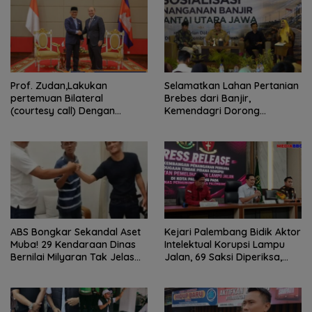
Prof. Zudan,Lakukan
Selamatkan Lahan Pertanian
pertemuan Bilateral
Brebes dari Banjir,
(courtesy call) Dengan
Kemendagri Dorong
Deputy Prime Minister
Program FMNJP
Kerajaan Kamboja,BKN
Siapkan Indonesia Jadi Pusat
Kolaborasi ASN ASEAN
ABS Bongkar Sekandal Aset
Kejari Palembang Bidik Aktor
Muba! 29 Kendaraan Dinas
Intelektual Korupsi Lampu
Bernilai Milyaran Tak Jelas
Jalan, 69 Saksi Diperiksa,
Tanpa Jejak
Wali Kota-Wakil Wali Kota
Berpotensi Dipanggil