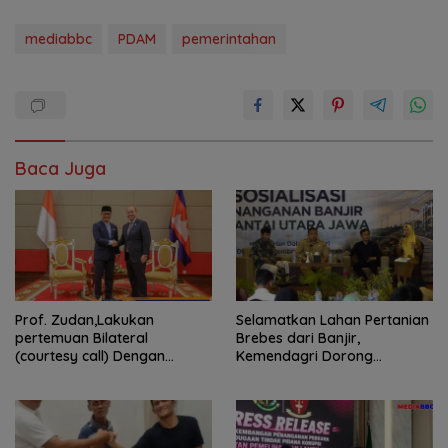
mediabbc
PDAM
pemerintahan
Baca Juga
Prof. Zudan,Lakukan
Selamatkan Lahan Pertanian
pertemuan Bilateral
Brebes dari Banjir,
(courtesy call) Dengan
Kemendagri Dorong
Deputy Prime Minister
Program FMNJP
Kerajaan Kamboja,BKN
Siapkan Indonesia Jadi Pusat
Kolaborasi ASN ASEAN