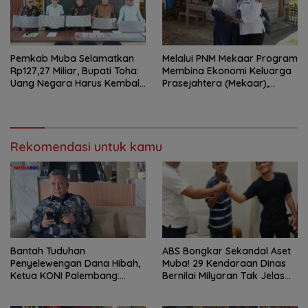
Pemkab Muba Selamatkan
Melalui PNM Mekaar Program
Rp127,27 Miliar, Bupati Toha:
Membina Ekonomi Keluarga
Uang Negara Harus Kembali
Prasejahtera (Mekaar),
untuk Rakyat
Negara Hadir Dalam Wajah
Yang Dekat Dan Mudah
Dijangkau
Rekomendasi untuk kamu
Bantah Tuduhan
ABS Bongkar Sekandal Aset
Penyelewengan Dana Hibah,
Muba! 29 Kendaraan Dinas
Ketua KONI Palembang:
Bernilai Milyaran Tak Jelas
Seluruh Sisa Anggaran Sudah
Tanpa Jejak
Dikembalikan