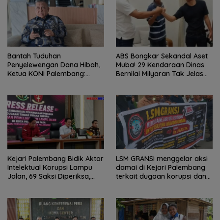
Bantah Tuduhan
ABS Bongkar Sekandal Aset
Penyelewengan Dana Hibah,
Muba! 29 Kendaraan Dinas
Ketua KONI Palembang:
Bernilai Milyaran Tak Jelas
Seluruh Sisa Anggaran Sudah
Tanpa Jejak
Dikembalikan
Kejari Palembang Bidik Aktor
LSM GRANSI menggelar aksi
Intelektual Korupsi Lampu
damai di Kejari Palembang
Jalan, 69 Saksi Diperiksa,
terkait dugaan korupsi dana
Wali Kota-Wakil Wali Kota
hibah KONI
Berpotensi Dipanggil