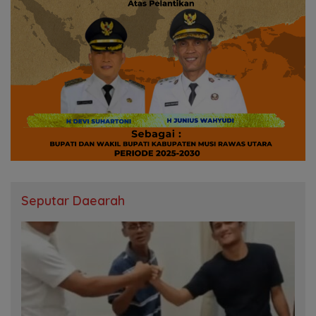
Seputar Daearah