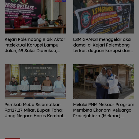
Kejari Palembang Bidik Aktor
LSM GRANSI menggelar aksi
Intelektual Korupsi Lampu
damai di Kejari Palembang
Jalan, 69 Saksi Diperiksa,
terkait dugaan korupsi dana
Wali Kota-Wakil Wali Kota
hibah KONI
Berpotensi Dipanggil
Pemkab Muba Selamatkan
Melalui PNM Mekaar Program
Rp127,27 Miliar, Bupati Toha:
Membina Ekonomi Keluarga
Uang Negara Harus Kembali
Prasejahtera (Mekaar),
untuk Rakyat
Negara Hadir Dalam Wajah
Yang Dekat Dan Mudah
Dijangkau