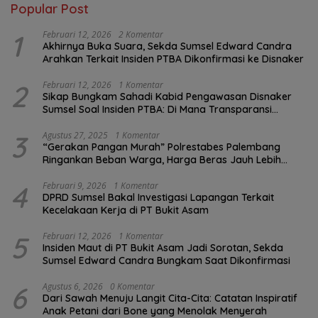
Popular Post
1
Februari 12, 2026
2 Komentar
Akhirnya Buka Suara, Sekda Sumsel Edward Candra
Arahkan Terkait Insiden PTBA Dikonfirmasi ke Disnaker
2
Februari 12, 2026
1 Komentar
Sikap Bungkam Sahadi Kabid Pengawasan Disnaker
Sumsel Soal Insiden PTBA: Di Mana Transparansi
Pengawasan K3?
3
Agustus 27, 2025
1 Komentar
“Gerakan Pangan Murah” Polrestabes Palembang
Ringankan Beban Warga, Harga Beras Jauh Lebih
Terjangkau
4
Februari 9, 2026
1 Komentar
DPRD Sumsel Bakal Investigasi Lapangan Terkait
Kecelakaan Kerja di PT Bukit Asam
5
Februari 12, 2026
1 Komentar
Insiden Maut di PT Bukit Asam Jadi Sorotan, Sekda
Sumsel Edward Candra Bungkam Saat Dikonfirmasi
6
Agustus 6, 2026
0 Komentar
Dari Sawah Menuju Langit Cita-Cita: Catatan Inspiratif
Anak Petani dari Bone yang Menolak Menyerah