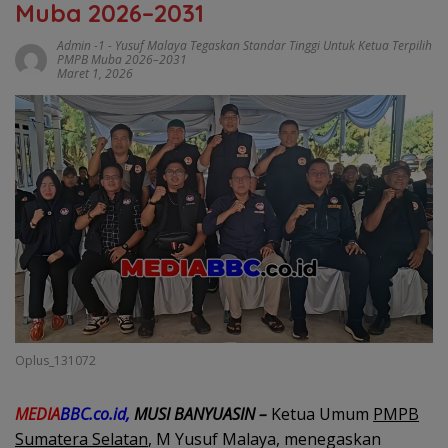
Muba 2026–2031
Admin -1
-
Yusuf Malaya Tegaskan Standar Tinggi Untuk Ketua Terpilih
PMPB Muba 2026–2031
Maret 1, 2026
Oplus_131072
MEDIA
BBC.co.id,
MUSI BANYUASIN –
Ketua Umum
PMPB
Sumatera Selatan
, M Yusuf Malaya, menegaskan