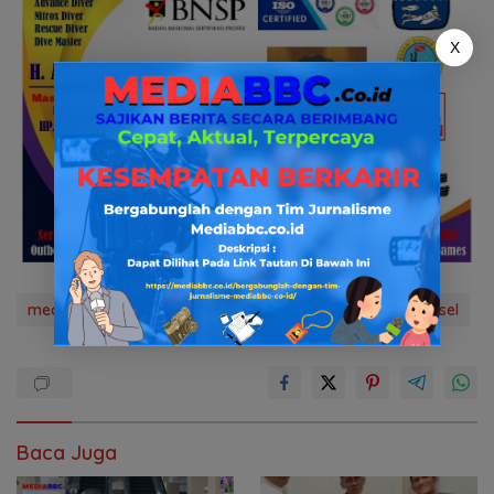
X
media bbc.co.id
news
pmpb muba
pmpb Sumsel
Baca Juga