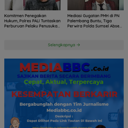
Komitmen Penegakan
Mediasi Gugatan PMH di PN
Hukum, Polres PALI Tuntaskan
Palembang Buntu, Tiga
Perburuan Pelaku Penusukan
Perwira Polda Sumsel Absen,
Hingga ke Hutan
Kuasa Hukum Penggugat
Pertanyakan Komitmen
Hormati Proses Hukum
Selengkapnya