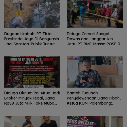
Dugaan Limbah PT Tirta
Diduga Cemari Sungai
Freshindo Jaya Di Banyuasin
Dawas dan Langgar Izin
Jadi Sorotan: Publik Tuntut
Jetty PT BMP, Massa POSE RI
Transparansi Pemerintah
dan Barikade 98 Gelar Aksi
dan Perusahaan
Mendesak Pengusutan
Tuntas
Diduga Oknum Pol Airud Jadi
Bantah Tuduhan
Broker Minyak Ilegal, Uang
Penyelewengan Dana Hibah,
Rp88 Juta Milik Toke Muba
Ketua KONI Palembang:
Hilang Tanpa Jejak
Seluruh Sisa Anggaran Sudah
Dikembalikan