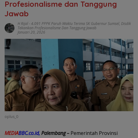
Profesionalisme dan Tanggung
Jawab
H Rijal
-
4.091 PPPK Paruh Waktu Terima SK Gubernur Sumsel
,
Disdik
Tekankan Profesionalisme Dan Tanggung Jawab
Januari 20, 2026
oplus_0
MEDIA
BBC.co.id,
Palembang –
Pemerintah Provinsi