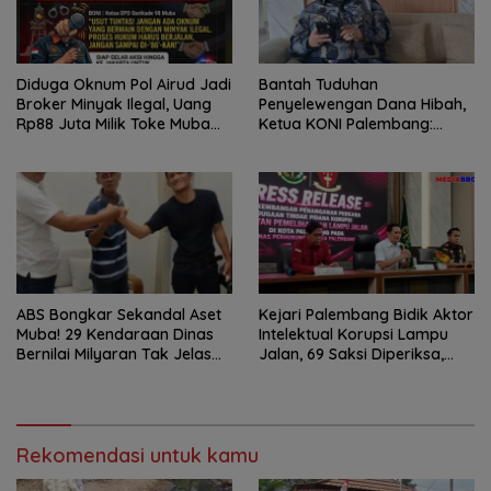
Diduga Oknum Pol Airud Jadi
Bantah Tuduhan
Broker Minyak Ilegal, Uang
Penyelewengan Dana Hibah,
Rp88 Juta Milik Toke Muba
Ketua KONI Palembang:
Hilang Tanpa Jejak
Seluruh Sisa Anggaran Sudah
Dikembalikan
ABS Bongkar Sekandal Aset
Kejari Palembang Bidik Aktor
Muba! 29 Kendaraan Dinas
Intelektual Korupsi Lampu
Bernilai Milyaran Tak Jelas
Jalan, 69 Saksi Diperiksa,
Tanpa Jejak
Wali Kota-Wakil Wali Kota
Berpotensi Dipanggil
Rekomendasi untuk kamu