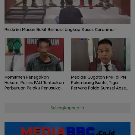
Reskrim Macan Bukit Berhasil Ungkap Kasus Curanmor
Komitmen Penegakan
Mediasi Gugatan PMH di PN
Hukum, Polres PALI Tuntaskan
Palembang Buntu, Tiga
Perburuan Pelaku Penusukan
Perwira Polda Sumsel Absen,
Hingga ke Hutan
Kuasa Hukum Penggugat
Pertanyakan Komitmen
Hormati Proses Hukum
Selengkapnya