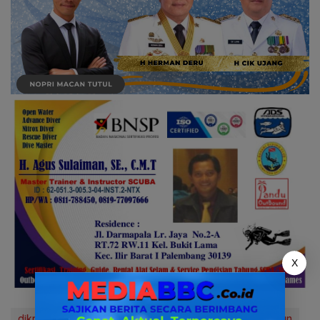
X
diknas sumsel
media bbc.co.id
news
Pendidikan