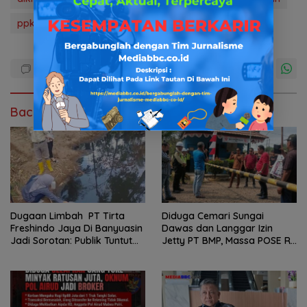
ppk
sk gubernur
Baca Juga
Dugaan Limbah PT Tirta
Diduga Cemari Sungai
Freshindo Jaya Di Banyuasin
Dawas dan Langgar Izin
Jadi Sorotan: Publik Tuntut
Jetty PT BMP, Massa POSE RI
Transparansi Pemerintah
dan Barikade 98 Gelar Aksi
dan Perusahaan
Mendesak Pengusutan
Tuntas