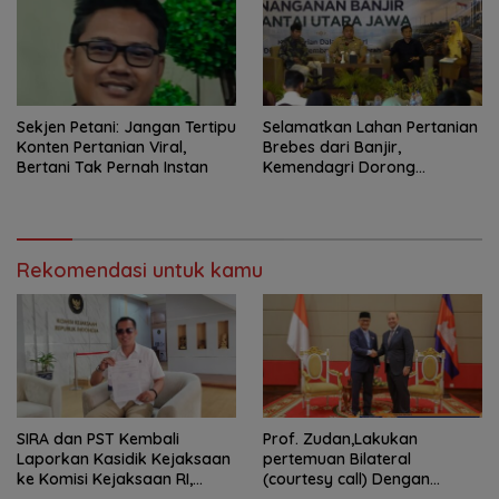
Sekjen Petani: Jangan Tertipu
Selamatkan Lahan Pertanian
Konten Pertanian Viral,
Brebes dari Banjir,
Bertani Tak Pernah Instan
Kemendagri Dorong
Program FMNJP
Rekomendasi untuk kamu
SIRA dan PST Kembali
Prof. Zudan,Lakukan
Laporkan Kasidik Kejaksaan
pertemuan Bilateral
ke Komisi Kejaksaan RI,
(courtesy call) Dengan
Soroti Dugaan
Deputy Prime Minister