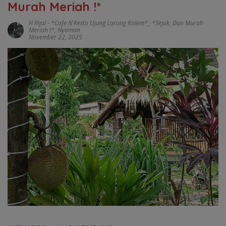
Murah Meriah !*
H Rijal
-
*Cofe N'Resto Ujung Lorong Kolem*_ *Sejuk
,
Dan Murah
Meriah !*
,
Nyaman
November 22, 2025