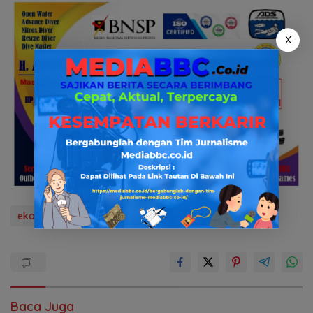
X
ekonomi
feature
mediabbc.co.id
Baca Juga