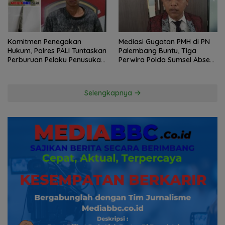
Komitmen Penegakan
Mediasi Gugatan PMH di PN
Hukum, Polres PALI Tuntaskan
Palembang Buntu, Tiga
Perburuan Pelaku Penusukan
Perwira Polda Sumsel Absen,
Hingga ke Hutan
Kuasa Hukum Penggugat
Pertanyakan Komitmen
Hormati Proses Hukum
Selengkapnya