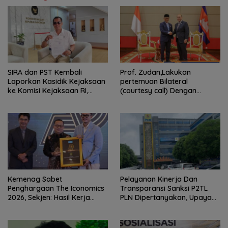
SIRA dan PST Kembali
Prof. Zudan,Lakukan
Laporkan Kasidik Kejaksaan
pertemuan Bilateral
ke Komisi Kejaksaan RI,
(courtesy call) Dengan
Soroti Dugaan
Deputy Prime Minister
Ketidakterbukaan
Kerajaan Kamboja,BKN
Penanganan Kasus Irigasi Air
Siapkan Indonesia Jadi Pusat
Lemutu
Kolaborasi ASN ASEAN
Kemenag Sabet
Pelayanan Kinerja Dan
Penghargaan The Iconomics
Transparansi Sanksi P2TL
2026, Sekjen: Hasil Kerja
PLN Dipertanyakan, Upaya
Bersama Pusat dan Daerah
Konfirmasi GM PLN UID S2JB
Terkesan Tutup Mata