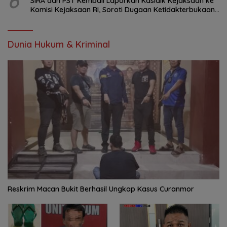
6
SIRA dan PST Kembali Laporkan Kasidik Kejaksaan ke
Komisi Kejaksaan RI, Soroti Dugaan Ketidakterbukaan
Penanganan Kasus Irigasi Air Lemutu
Dunia Hukum & Kriminal
Reskrim Macan Bukit Berhasil Ungkap Kasus Curanmor