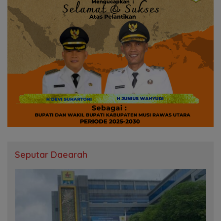
Seputar Daearah