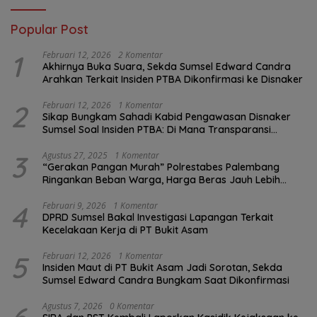
Popular Post
1
Februari 12, 2026
2 Komentar
Akhirnya Buka Suara, Sekda Sumsel Edward Candra
Arahkan Terkait Insiden PTBA Dikonfirmasi ke Disnaker
2
Februari 12, 2026
1 Komentar
Sikap Bungkam Sahadi Kabid Pengawasan Disnaker
Sumsel Soal Insiden PTBA: Di Mana Transparansi
Pengawasan K3?
3
Agustus 27, 2025
1 Komentar
“Gerakan Pangan Murah” Polrestabes Palembang
Ringankan Beban Warga, Harga Beras Jauh Lebih
Terjangkau
4
Februari 9, 2026
1 Komentar
DPRD Sumsel Bakal Investigasi Lapangan Terkait
Kecelakaan Kerja di PT Bukit Asam
5
Februari 12, 2026
1 Komentar
Insiden Maut di PT Bukit Asam Jadi Sorotan, Sekda
Sumsel Edward Candra Bungkam Saat Dikonfirmasi
Agustus 7, 2026
0 Komentar