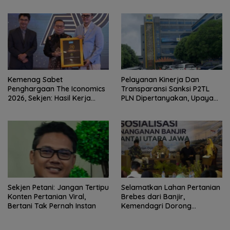
Ketidakterbukaan
Kerajaan Kamboja,BKN
Penanganan Kasus Irigasi Air
Siapkan Indonesia Jadi Pusat
Lemutu
Kolaborasi ASN ASEAN
Kemenag Sabet
Pelayanan Kinerja Dan
Penghargaan The Iconomics
Transparansi Sanksi P2TL
2026, Sekjen: Hasil Kerja
PLN Dipertanyakan, Upaya
Bersama Pusat dan Daerah
Konfirmasi GM PLN UID S2JB
Terkesan Tutup Mata
Sekjen Petani: Jangan Tertipu
Selamatkan Lahan Pertanian
Konten Pertanian Viral,
Brebes dari Banjir,
Bertani Tak Pernah Instan
Kemendagri Dorong
Program FMNJP