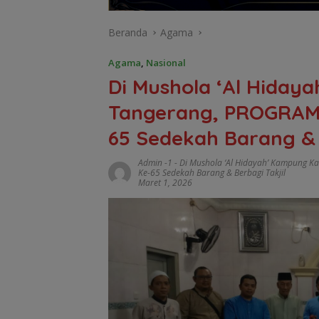
Beranda
Agama
Agama
,
Nasional
Di Mushola ‘Al Hiday
Tangerang, PROGRAM
65 Sedekah Barang & 
Admin -1
-
Di Mushola ‘Al Hidayah’ Kampung K
Ke-65 Sedekah Barang & Berbagi Takjil
Maret 1, 2026