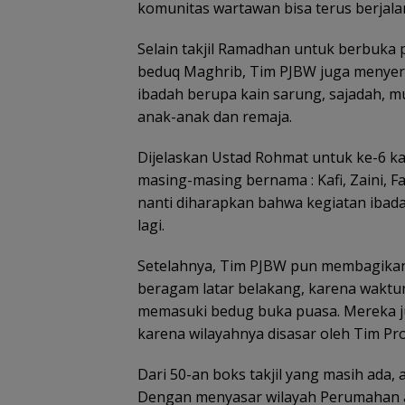
komunitas wartawan bisa terus berjala
Selain takjil Ramadhan untuk berbuka
beduq Maghrib, Tim PJBW juga menyer
ibadah berupa kain sarung, sajadah, 
anak-anak dan remaja.
Dijelaskan Ustad Rohmat untuk ke-6 k
masing-masing bernama : Kafi, Zaini, Fadl
nanti diharapkan bahwa kegiatan ibad
lagi.
Setelahnya, Tim PJBW pun membagikan t
beragam latar belakang, karena waktun
memasuki bedug buka puasa. Mereka ju
karena wilayahnya disasar oleh Tim P
Dari 50-an boks takjil yang masih ada, 
Dengan menyasar wilayah Perumahan a