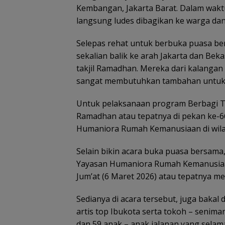
Kembangan, Jakarta Barat. Dalam waktu
langsung ludes dibagikan ke warga da
Selepas rehat untuk berbuka puasa be
sekalian balik ke arah Jakarta dan Be
takjil Ramadhan. Mereka dari kalangan
sangat membutuhkan tambahan untuk
Untuk pelaksanaan program Berbagi Ta
Ramadhan atau tepatnya di pekan ke-6
Humaniora Rumah Kemanusiaan di wila
Selain bikin acara buka puasa bersama
Yayasan Humaniora Rumah Kemanusiaa
Jum’at (6 Maret 2026) atau tepatnya 
Sedianya di acara tersebut, juga bakal d
artis top Ibukota serta tokoh – senim
dan 59 anak – anak jalanan yang selam