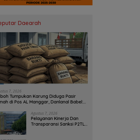
eputar Daearah
ustus 7, 2026
boh Tumpukan Karung Diduga Pasir
mah di Pos AL Manggar, Danlanal Babel:
sih Kami Dalami
Agustus 7, 2026
Pelayanan Kinerja Dan
Transparansi Sanksi P2TL
PLN Dipertanyakan, Upaya
Konfirmasi GM PLN UID