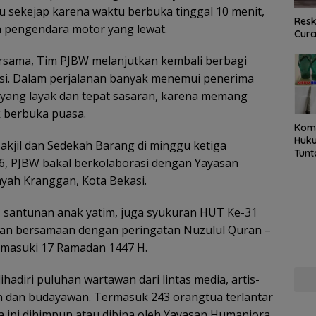
 sekejap karena waktu berbuka tinggal 10 menit,
Resk
n pengendara motor yang lewat.
Cur
rsama, Tim PJBW melanjutkan kembali berbagi
kasi. Dalam perjalanan banyak menemui penerima
 yang layak dan tepat sasaran, karena memang
 berbuka puasa.
Kom
Huku
kjil dan Sedekah Barang di minggu ketiga
Tunt
6, PJBW bakal berkolaborasi dengan Yayasan
Pela
Hing
yah Kranggan, Kota Bekasi.
, santunan anak yatim, juga syukuran HUT Ke-31
n bersamaan dengan peringatan Nuzulul Quran –
memasuki 17 Ramadan 1447 H.
ihadiri puluhan wartawan dari lintas media, artis-
an dan budayawan. Termasuk 243 orangtua terlantar
a ini dihimpun atau dibina oleh Yayasan Humaniora