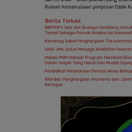
Rumah Kemanusiaan pimpinan Eddie K
Berita Terkait
BBPPMPV Seni dan Budaya Gembleng Instrukt
Tampil Sebagai Puncak Kolaborasi Nasional
Kemenag Sabet Penghargaan The Iconomics 
NADI JKN, Solusi Menjaga Keaktifan Pesert
Melalui PNM Mekaar Program Membina Ekonomi Keluarga Prasejahtera (Mekaar), Negara Hadir
Dalam Wajah Yang Dekat Dan Mudah Dijan
Pendidikan Kesetaraan Perluas Akses Belaja
BKN Beri Penghargaan Anumerta dan Jamin
Bertugas