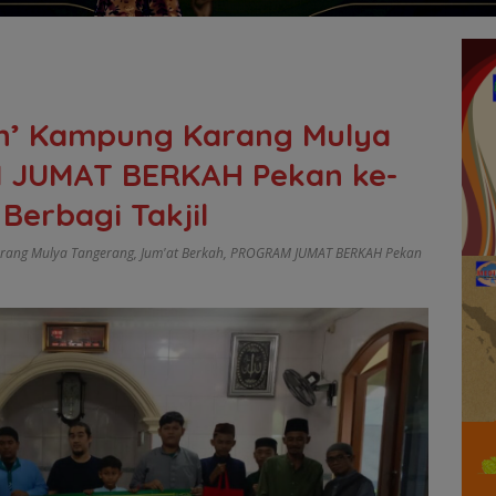
ah’ Kampung Karang Mulya
 JUMAT BERKAH Pekan ke-
Berbagi Takjil
arang Mulya Tangerang
,
Jum'at Berkah
,
PROGRAM JUMAT BERKAH Pekan