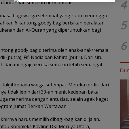
4
n lancar dan semakin bermanfaat.
 puasa bagi warga setempat yang rutin menunggu
5
ahkan 6 kantong goody bag berisikan peralatan
mukenah dan Al-Quran yang diperuntukkan bagi
6
antong goody bag diterima oleh anak-anak/remaja
i (putra), Fifi Nadia dan Fahira (putri). Dari situ
ah dan mengaji mereka semakin lebih semangat
Dun
akjil kepada warga setempat. Mereka terdiri dari
ya tidak lebih dari 30-an menit kedepan bakal
ga menerima dengan antusias, selain agak kaget
rogram Jumat Berkah Wartawan.
akhirnya harus memilih dibagi-bagikan di jalan.
tau Kompleks Kavling DKI Meruya Utara,