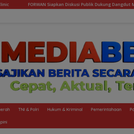
Diskusi Publik Dukung Dangdut Menuju Pengakuan UNESCO
erah
TNI & Polri
Hukum & Kriminal
Pemerintahaan
Po
pini