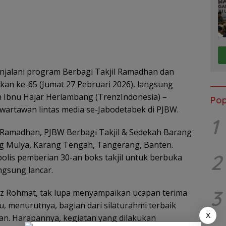
jalani program Berbagi Takjil Ramadhan dan
kan ke-65 (Jumat 27 Pebruari 2026), langsung
n Ibnu Hajar Herlambang (TrenzIndonesia) –
Pop
artawan lintas media se-Jabodetabek di PJBW.
1
 Ramadhan, PJBW Berbagi Takjil & Sedekah Barang
g Mulya, Karang Tengah, Tangerang, Banten.
2
olis pemberian 30-an boks takjil untuk berbuka
ngsung lancar.
3
dz Rohmat, tak lupa menyampaikan ucapan terima
u, menurutnya, bagian dari silaturahmi terbaik
X
han. Harapannya, kegiatan yang dilakukan