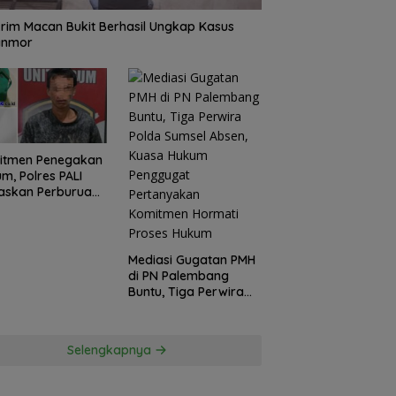
rim Macan Bukit Berhasil Ungkap Kasus
anmor
itmen Penegakan
m, Polres PALI
askan Perburuan
ku Penusukan
ga ke Hutan
Mediasi Gugatan PMH
di PN Palembang
Buntu, Tiga Perwira
Polda Sumsel Absen,
Kuasa Hukum
Penggugat
Selengkapnya
Pertanyakan
Komitmen Hormati
Proses Hukum