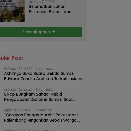
S2JB Terkesan Tutup Mata
Agustus 7, 2026
Selamatkan Lahan
Pertanian Brebes dari
Banjir, Kemendagri
Dorong Program FMNJP
Selengkapnya
ular Post
Februari 12, 2026
2 Komentar
Akhirnya Buka Suara, Sekda Sumsel
Edward Candra Arahkan Terkait Insiden
PTBA Dikonfirmasi ke Disnaker
Februari 12, 2026
1 Komentar
Sikap Bungkam Sahadi Kabid
Pengawasan Disnaker Sumsel Soal
Insiden PTBA: Di Mana Transparansi
Pengawasan K3?
Agustus 27, 2025
1 Komentar
“Gerakan Pangan Murah” Polrestabes
Palembang Ringankan Beban Warga,
Harga Beras Jauh Lebih Terjangkau
Februari 9, 2026
1 Komentar