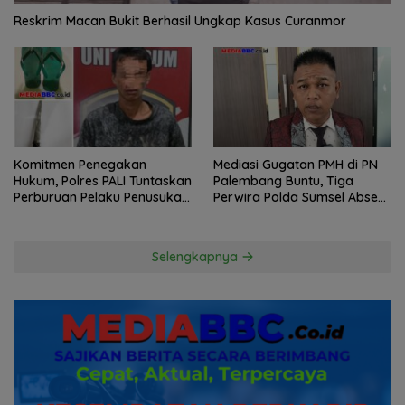
Reskrim Macan Bukit Berhasil Ungkap Kasus Curanmor
Komitmen Penegakan
Mediasi Gugatan PMH di PN
Hukum, Polres PALI Tuntaskan
Palembang Buntu, Tiga
Perburuan Pelaku Penusukan
Perwira Polda Sumsel Absen,
Hingga ke Hutan
Kuasa Hukum Penggugat
Pertanyakan Komitmen
Hormati Proses Hukum
Selengkapnya