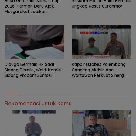
Buka Gubernur Sumsel Cup
Reskrim Macan Bukit Berhasil
2026, Herman Deru Ajak
Ungkap Kasus Curanmor
Masyarakat Jadikan
Olahraga Budaya Hidup
Sehat
Diduga Bermain HP Saat
Kapolrestabes Palembang
Sidang Disiplin, Wakil Komisi
Gandeng Aktivis dan
Sidang Propam Sumsel
Wartawan Perkuat Sinergi
Dilaporkan, Kuasa Hukum
Jaga Stabilitas Kamtibmas
Pertanyakan Integritas
Putusan
Rekomendasi untuk kamu