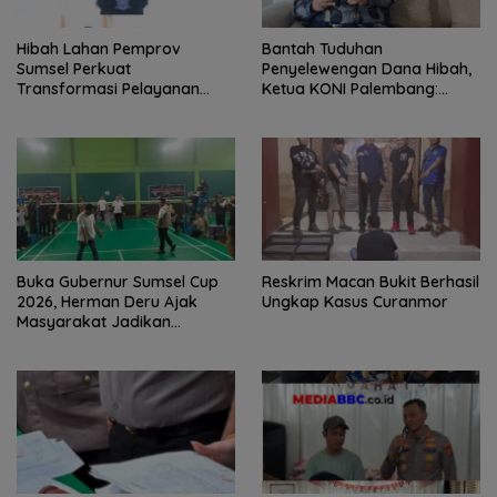
Hibah Lahan Pemprov
Bantah Tuduhan
Sumsel Perkuat
Penyelewengan Dana Hibah,
Transformasi Pelayanan
Ketua KONI Palembang:
BPKB Polda Sumsel
Seluruh Sisa Anggaran Sudah
Dikembalikan
Buka Gubernur Sumsel Cup
Reskrim Macan Bukit Berhasil
2026, Herman Deru Ajak
Ungkap Kasus Curanmor
Masyarakat Jadikan
Olahraga Budaya Hidup
Sehat