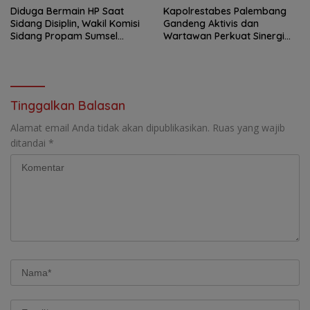
Diduga Bermain HP Saat
Kapolrestabes Palembang
Sidang Disiplin, Wakil Komisi
Gandeng Aktivis dan
Sidang Propam Sumsel
Wartawan Perkuat Sinergi
Dilaporkan, Kuasa Hukum
Jaga Stabilitas Kamtibmas
Pertanyakan Integritas
Putusan
Tinggalkan Balasan
Alamat email Anda tidak akan dipublikasikan.
Ruas yang wajib
ditandai
*