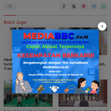
Baca Juga
X
Hibah Lahan Pemprov
Bantah Tuduhan
Sumsel Perkuat
Penyelewengan Dana Hibah,
Transformasi Pelayanan
Ketua KONI Palembang:
BPKB Polda Sumsel
Seluruh Sisa Anggaran Sudah
Dikembalikan