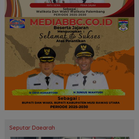
Seputar Daearah