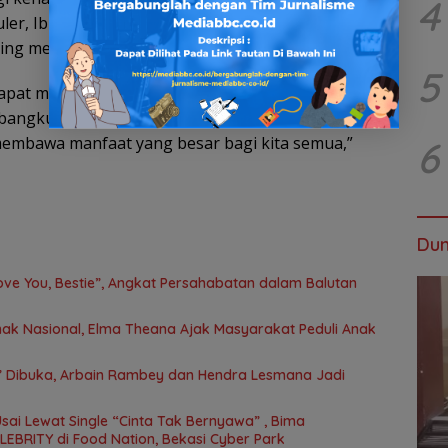
4
er, Ibu Asmawati yang tegas, serta Bunda Darlis
ing mereka.
5
i dapat mempererat kembali ikatan persaudaraan dan
bangku SMA. “Alhamdulillah, hari ini kita bisa
membawa manfaat yang besar bagi kita semua,”
6
Dun
Love You, Bestie”, Angkat Persahabatan dalam Balutan
ak Nasional, Elma Theana Ajak Masyarakat Peduli Anak
” Dibuka, Arbain Rambey dan Hendra Lesmana Jadi
Usai Lewat Single “Cinta Tak Bernyawa” , Bima
EBRITY di Food Nation, Bekasi Cyber Park