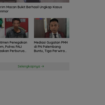
rim Macan Bukit Berhasil Ungkap Kasus
anmor
itmen Penegakan
Mediasi Gugatan PMH
m, Polres PALI
di PN Palembang
askan Perburuan
Buntu, Tiga Perwira
ku Penusukan
Polda Sumsel Absen,
ga ke Hutan
Kuasa Hukum
Penggugat
Selengkapnya
Pertanyakan
Komitmen Hormati
Proses Hukum