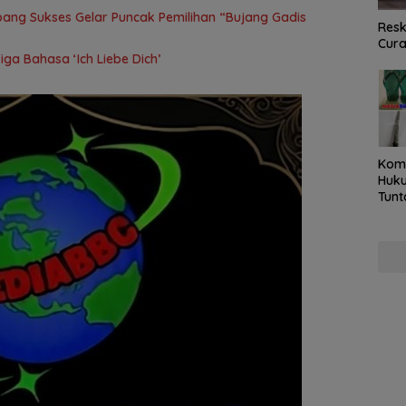
ang Sukses Gelar Puncak Pemilihan “Bujang Gadis
Resk
Cur
Tiga Bahasa ‘Ich Liebe Dich’
Kom
Huku
Tunt
Pela
Hing