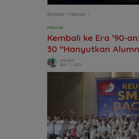
Beranda
Hiburan
Hiburan
Kembali ke Era ’90-an
30 “Hanyutkan Alumn
Jack Red
Mei 11, 2025