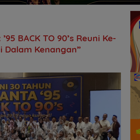
: ’95 BACK TO 90’s Reuni Ke-
i Dalam Kenangan”