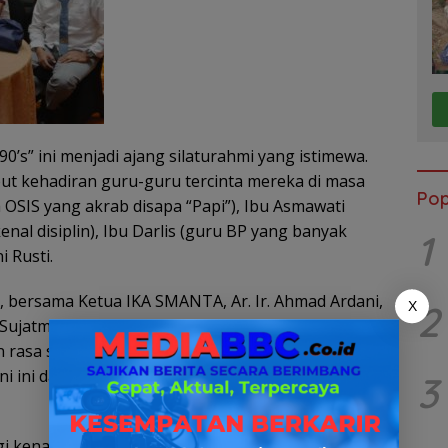
’s” ini menjadi ajang silaturahmi yang istimewa.
t kehadiran guru-guru tercinta mereka di masa
Pop
 OSIS yang akrab disapa “Papi”), Ibu Asmawati
nal disiplin), Ibu Darlis (guru BP yang banyak
1
 Rusti.
 bersama Ketua IKA SMANTA, Ar. Ir. Ahmad Ardani,
2
X
 Sujatmiko, turut hadir memeriahkan acara ini.
asa syukurnya atas partisipasi dan donasi dari
i ini dapat terlaksana secara gratis untuk seluruh
3
i kenangan manis saat masih bersekolah. Ia