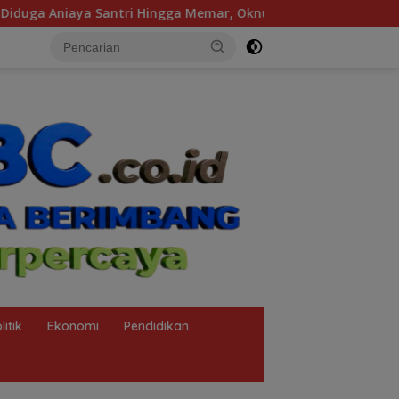
ar, Oknum Ustadz Ponpes Al-Fahd Banyuasin Dilaporkan ke Po
litik
Ekonomi
Pendidikan