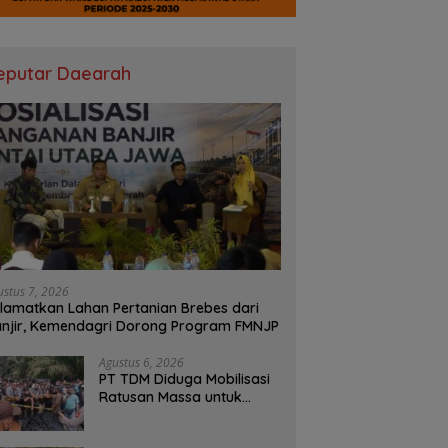
eputar Daearah
ustus 7, 2026
lamatkan Lahan Pertanian Brebes dari
njir, Kemendagri Dorong Program FMNJP
Agustus 6, 2026
PT TDM Diduga Mobilisasi
Ratusan Massa untuk
Halangi Aksi Damai, POSE
RI Tempuh Jalur Hukum