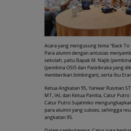
Acara yang mengusung tema “Back To 90
Para alumni dengan antusias menyambu
sekolah, yaitu Bapak M. Najib (pembina
(pembina OSIS dan Paskibraka yang dike
memberikan bimbingan), serta Ibu Erani
Ketua Angkatan 95, Yanwar Rusman ST,
MT, IAI, dan Ketua Panitia, Catur Putro
Catur Putro Sujatmiko mengungkapkan r
para alumni yang sukses, sehingga reun
angkatan 95.
Dalam sambutannya, Catur juga berbag