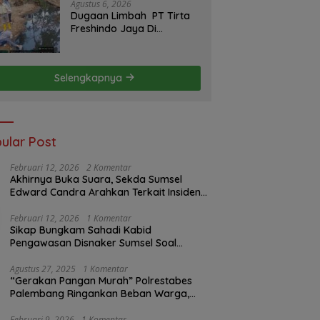
Agustus 6, 2026
Dugaan Limbah PT Tirta
Freshindo Jaya Di
Banyuasin Jadi Sorotan:
Publik Tuntut Transparansi
Pemerintah dan
Selengkapnya
Perusahaan
ular Post
Februari 12, 2026
2 Komentar
Akhirnya Buka Suara, Sekda Sumsel
Edward Candra Arahkan Terkait Insiden
PTBA Dikonfirmasi ke Disnaker
Februari 12, 2026
1 Komentar
Sikap Bungkam Sahadi Kabid
Pengawasan Disnaker Sumsel Soal
Insiden PTBA: Di Mana Transparansi
Pengawasan K3?
Agustus 27, 2025
1 Komentar
“Gerakan Pangan Murah” Polrestabes
Palembang Ringankan Beban Warga,
Harga Beras Jauh Lebih Terjangkau
Februari 9, 2026
1 Komentar