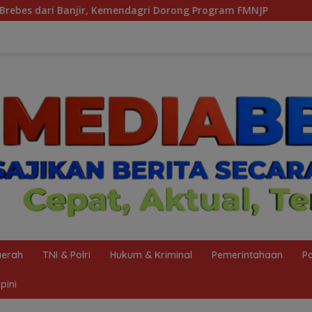
Dorong Program FMNJP
Diduga Aniaya Santri Hingga Mem
erah
TNI & Polri
Hukum & Kriminal
Pemerintahaan
Po
pini