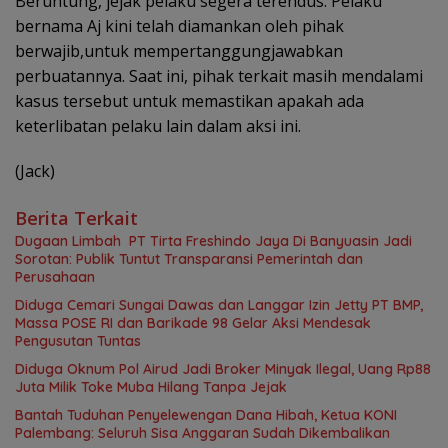
Beruntung, jejak pelaku segera terendus. Pelaku
bernama Aj kini telah diamankan oleh pihak
berwajib,untuk mempertanggungjawabkan
perbuatannya. Saat ini, pihak terkait masih mendalami
kasus tersebut untuk memastikan apakah ada
keterlibatan pelaku lain dalam aksi ini.
(Jack)
Berita Terkait
Dugaan Limbah PT Tirta Freshindo Jaya Di Banyuasin Jadi
Sorotan: Publik Tuntut Transparansi Pemerintah dan
Perusahaan
Diduga Cemari Sungai Dawas dan Langgar Izin Jetty PT BMP,
Massa POSE RI dan Barikade 98 Gelar Aksi Mendesak
Pengusutan Tuntas
Diduga Oknum Pol Airud Jadi Broker Minyak Ilegal, Uang Rp88
Juta Milik Toke Muba Hilang Tanpa Jejak
Bantah Tuduhan Penyelewengan Dana Hibah, Ketua KONI
Palembang: Seluruh Sisa Anggaran Sudah Dikembalikan