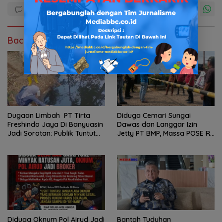
Baca Juga
Dugaan Limbah PT Tirta
Diduga Cemari Sungai
Freshindo Jaya Di Banyuasin
Dawas dan Langgar Izin
Jadi Sorotan: Publik Tuntut
Jetty PT BMP, Massa POSE RI
Transparansi Pemerintah
dan Barikade 98 Gelar Aksi
dan Perusahaan
Mendesak Pengusutan
Tuntas
Diduga Oknum Pol Airud Jadi
Bantah Tuduhan