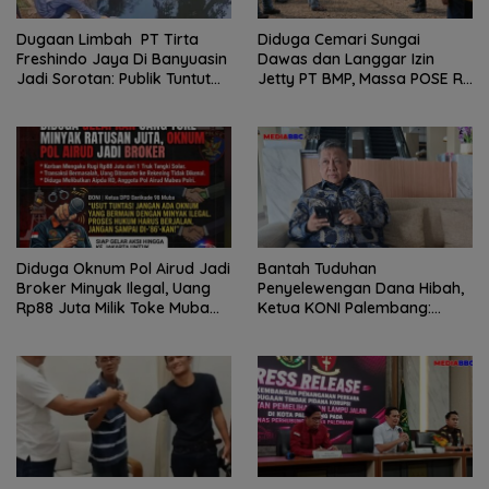
Dugaan Limbah PT Tirta
Diduga Cemari Sungai
Freshindo Jaya Di Banyuasin
Dawas dan Langgar Izin
Jadi Sorotan: Publik Tuntut
Jetty PT BMP, Massa POSE RI
Transparansi Pemerintah
dan Barikade 98 Gelar Aksi
dan Perusahaan
Mendesak Pengusutan
Tuntas
Diduga Oknum Pol Airud Jadi
Bantah Tuduhan
Broker Minyak Ilegal, Uang
Penyelewengan Dana Hibah,
Rp88 Juta Milik Toke Muba
Ketua KONI Palembang:
Hilang Tanpa Jejak
Seluruh Sisa Anggaran Sudah
Dikembalikan