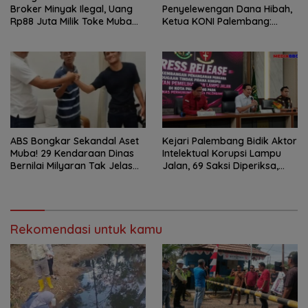
Broker Minyak Ilegal, Uang
Penyelewengan Dana Hibah,
Rp88 Juta Milik Toke Muba
Ketua KONI Palembang:
Hilang Tanpa Jejak
Seluruh Sisa Anggaran Sudah
Dikembalikan
ABS Bongkar Sekandal Aset
Kejari Palembang Bidik Aktor
Muba! 29 Kendaraan Dinas
Intelektual Korupsi Lampu
Bernilai Milyaran Tak Jelas
Jalan, 69 Saksi Diperiksa,
Tanpa Jejak
Wali Kota-Wakil Wali Kota
Berpotensi Dipanggil
Rekomendasi untuk kamu