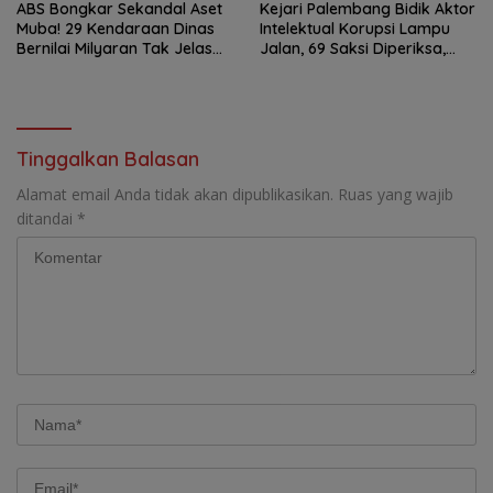
ABS Bongkar Sekandal Aset
Kejari Palembang Bidik Aktor
Muba! 29 Kendaraan Dinas
Intelektual Korupsi Lampu
Bernilai Milyaran Tak Jelas
Jalan, 69 Saksi Diperiksa,
Tanpa Jejak
Wali Kota-Wakil Wali Kota
Berpotensi Dipanggil
Tinggalkan Balasan
Alamat email Anda tidak akan dipublikasikan.
Ruas yang wajib
ditandai
*