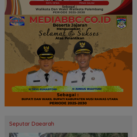
Seputar Daearah