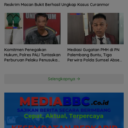
Reskrim Macan Bukit Berhasil Ungkap Kasus Curanmor
Komitmen Penegakan
Mediasi Gugatan PMH di PN
Hukum, Polres PALI Tuntaskan
Palembang Buntu, Tiga
Perburuan Pelaku Penusukan
Perwira Polda Sumsel Absen,
Hingga ke Hutan
Kuasa Hukum Penggugat
Pertanyakan Komitmen
Hormati Proses Hukum
Selengkapnya