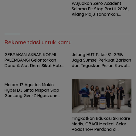
Wujudkan Zero Accident
Selama Pit Stop Part II 2026,
Kilang Plaju Tanamkan
Budaya HSSE Melalui Safety
Campaign
Rekomendasi untuk kamu
GEBRAKAN AKBAR KORMI
Jelang HUT RI ke-81, GRIB
PALEMBANG! Gelontorkan
Jaya Sumsel Perkuat Barisan
Dana & Alat Demi Sikat Habis
dan Tegaskan Peran Kawal
Medali FORPROV II Sumsel!
Aspirasi Rakyat.
Malam 17 Agustus Makin
Hype! DJ Sinta Mispan Siap
Guncang Gen-Z Hypezone
Palembang
Tingkatkan Edukasi Skincare
Medis, OBAGI Medical Gelar
Roadshow Perdana di
Foreverskin Clinic