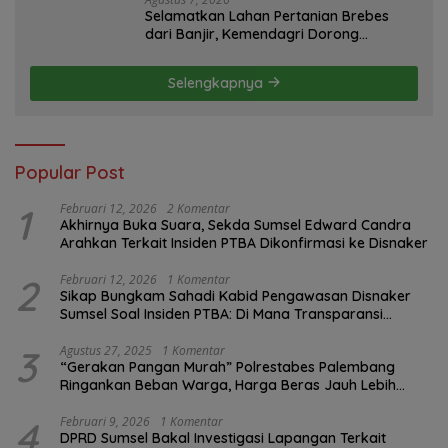
Selamatkan Lahan Pertanian Brebes
dari Banjir, Kemendagri Dorong
Program FMNJP
Selengkapnya
Popular Post
1
Februari 12, 2026
2 Komentar
Akhirnya Buka Suara, Sekda Sumsel Edward Candra
Arahkan Terkait Insiden PTBA Dikonfirmasi ke Disnaker
2
Februari 12, 2026
1 Komentar
Sikap Bungkam Sahadi Kabid Pengawasan Disnaker
Sumsel Soal Insiden PTBA: Di Mana Transparansi
Pengawasan K3?
3
Agustus 27, 2025
1 Komentar
“Gerakan Pangan Murah” Polrestabes Palembang
Ringankan Beban Warga, Harga Beras Jauh Lebih
Terjangkau
4
Februari 9, 2026
1 Komentar
DPRD Sumsel Bakal Investigasi Lapangan Terkait