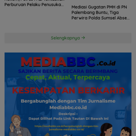
Perburuan Pelaku Penusukan
Mediasi Gugatan PMH di PN
Hingga ke Hutan
Palembang Buntu, Tiga
Perwira Polda Sumsel Absen,
Kuasa Hukum Penggugat
Pertanyakan Komitmen
Hormati Proses Hukum
Selengkapnya