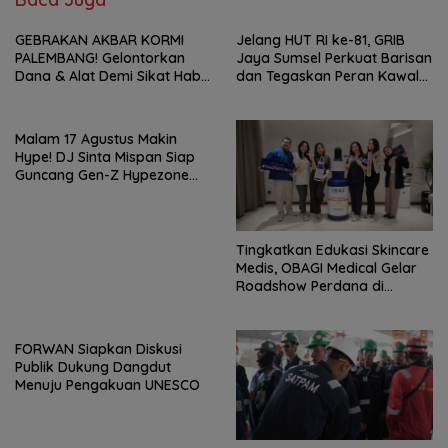
GEBRAKAN AKBAR KORMI
Jelang HUT RI ke-81, GRIB
PALEMBANG! Gelontorkan
Jaya Sumsel Perkuat Barisan
Dana & Alat Demi Sikat Habis
dan Tegaskan Peran Kawal
Medali FORPROV II Sumsel!
Aspirasi Rakyat.
Malam 17 Agustus Makin
Hype! DJ Sinta Mispan Siap
Guncang Gen-Z Hypezone
Palembang
Tingkatkan Edukasi Skincare
Medis, OBAGI Medical Gelar
Roadshow Perdana di
Foreverskin Clinic
FORWAN Siapkan Diskusi
Publik Dukung Dangdut
Menuju Pengakuan UNESCO