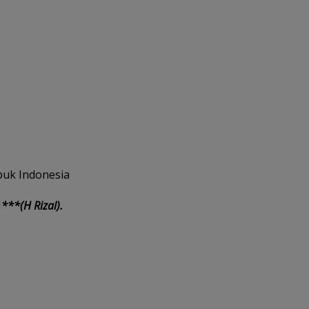
puk Indonesia
N
***(H Rizal).