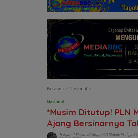
Beranda
Nasional
Nasional
*Musim Ditutup! PLN M
Ajang Bersinarnya Ta
H Rijal
-
*Musim Ditutup! PLN Mobile Proliga 20