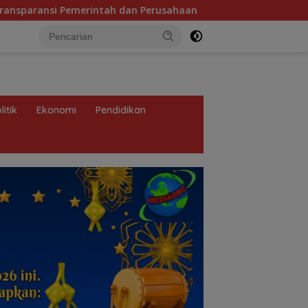
h dan Perusahaan
Tragedi KMP Mutiara Sentosa 2 dan B
litik
Ekonomi
Pendidikan