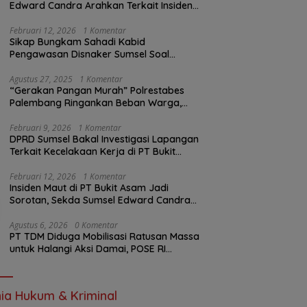
Edward Candra Arahkan Terkait Insiden
PTBA Dikonfirmasi ke Disnaker
Februari 12, 2026
1 Komentar
Sikap Bungkam Sahadi Kabid
Pengawasan Disnaker Sumsel Soal
Insiden PTBA: Di Mana Transparansi
Pengawasan K3?
Agustus 27, 2025
1 Komentar
“Gerakan Pangan Murah” Polrestabes
Palembang Ringankan Beban Warga,
Harga Beras Jauh Lebih Terjangkau
Februari 9, 2026
1 Komentar
DPRD Sumsel Bakal Investigasi Lapangan
Terkait Kecelakaan Kerja di PT Bukit
Asam
Februari 12, 2026
1 Komentar
Insiden Maut di PT Bukit Asam Jadi
Sorotan, Sekda Sumsel Edward Candra
Bungkam Saat Dikonfirmasi
Agustus 6, 2026
0 Komentar
PT TDM Diduga Mobilisasi Ratusan Massa
untuk Halangi Aksi Damai, POSE RI
Tempuh Jalur Hukum
ia Hukum & Kriminal