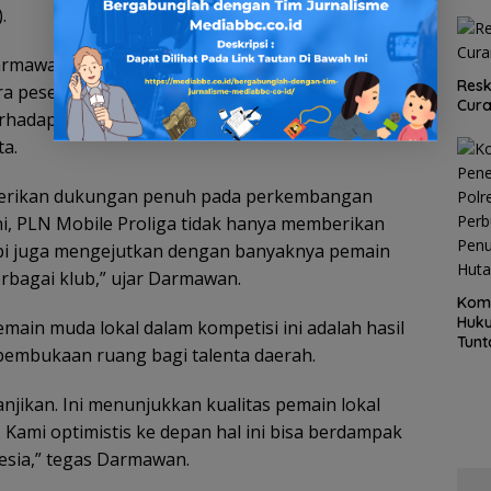
.
Darmawan Prasodjo menyampaikan apresiasinya atas
Resk
ra peserta. Menurutnya, gelaran tahun ini
Cur
hadap olahraga, khususnya voli, mampu
a.
berikan dukungan penuh pada perkembangan
 ini, PLN Mobile Proliga tidak hanya memberikan
api juga mengejutkan dengan banyaknya pemain
erbagai klub,” ujar Darmawan.
Kom
Huku
ain muda lokal dalam kompetisi ini adalah hasil
Tunt
pembukaan ruang bagi talenta daerah.
Pela
Hing
njikan. Ini menunjukkan kualitas pemain lokal
ami optimistis ke depan hal ini bisa berdampak
nesia,” tegas Darmawan.