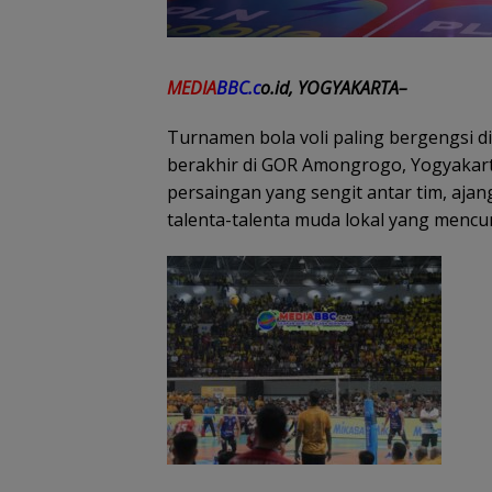
MEDIA
BBC.c
o.id, YOGYAKARTA–
Turnamen bola voli paling bergengsi di
berakhir di GOR Amongrogo, Yogyakart
persaingan yang sengit antar tim, aja
talenta-talenta muda lokal yang mencur