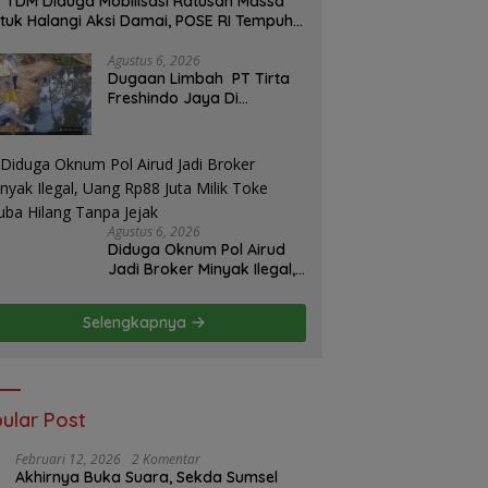
 TDM Diduga Mobilisasi Ratusan Massa
tuk Halangi Aksi Damai, POSE RI Tempuh
lur Hukum
Agustus 6, 2026
Dugaan Limbah PT Tirta
Freshindo Jaya Di
Banyuasin Jadi Sorotan:
Publik Tuntut Transparansi
Pemerintah dan
Perusahaan
Agustus 6, 2026
Diduga Oknum Pol Airud
Jadi Broker Minyak Ilegal,
Uang Rp88 Juta Milik Toke
Muba Hilang Tanpa Jejak
Selengkapnya
ular Post
Februari 12, 2026
2 Komentar
Akhirnya Buka Suara, Sekda Sumsel