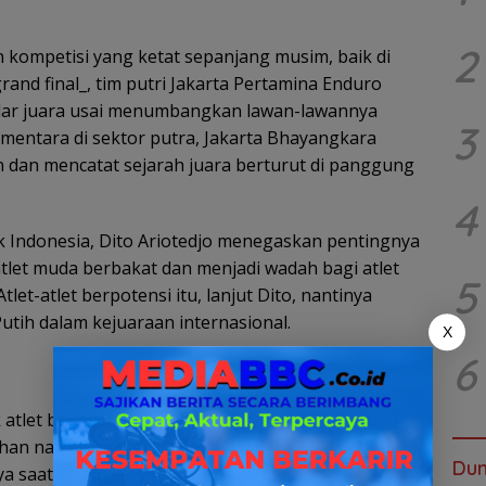
2
kompetisi yang ketat sepanjang musim, baik di
rand final_, tim putri Jakarta Pertamina Enduro
gelar juara usai menumbangkan lawan-lawannya
3
ementara di sektor putra, Jakarta Bhayangkara
un dan mencatat sejarah juara berturut di panggung
4
 Indonesia, Dito Ariotedjo menegaskan pentingnya
tlet muda berbakat dan menjadi wadah bagi atlet
5
et-atlet berpotensi itu, lanjut Dito, nantinya
utih dalam kejuaraan internasional.
X
6
 atlet baru yang sangat potensi. Ini harusnya bisa
an nasional. Kompetisi voli sangat penting bagi
Dun
nya saat menutup PLN Mobile Proliga 2025 di GOR