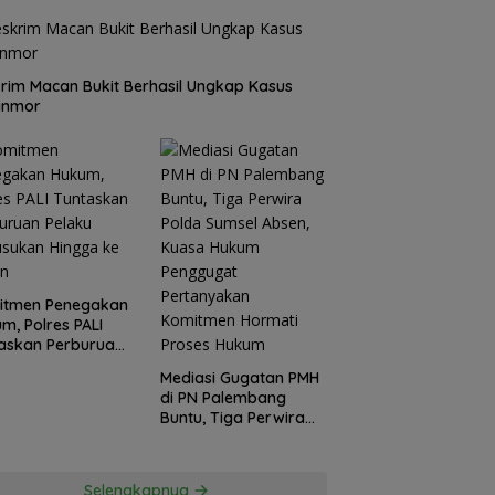
rim Macan Bukit Berhasil Ungkap Kasus
anmor
itmen Penegakan
m, Polres PALI
askan Perburuan
ku Penusukan
Mediasi Gugatan PMH
ga ke Hutan
di PN Palembang
Buntu, Tiga Perwira
Polda Sumsel Absen,
Kuasa Hukum
Penggugat
Selengkapnya