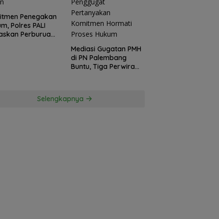
itmen Penegakan
m, Polres PALI
askan Perburuan
ku Penusukan
Mediasi Gugatan PMH
ga ke Hutan
di PN Palembang
Buntu, Tiga Perwira
Polda Sumsel Absen,
Kuasa Hukum
Penggugat
Selengkapnya
Pertanyakan
Komitmen Hormati
Proses Hukum