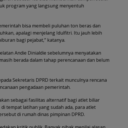
untuk program yang langsung menyentuh
emerintah bisa membeli puluhan ton beras dan
n, apalagi menjelang Idulfitri. Itu jauh lebih
hiburan bagi pejabat,” katanya.
elatan Andie Dinialdie sebelumnya menyatakan
 masih berada dalam tahap perencanaan dan belum
kepada Sekretaris DPRD terkait munculnya rencana
encanaan pengadaan pemerintah.
an sebagai fasilitas alternatif bagi atlet biliar
 di tempat latihan yang sudah ada, para atlet
tersebut di rumah dinas pimpinan DPRD.
akan kritik publik. Banyak pihak menilai alasan