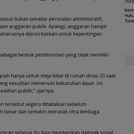
Kom
Huku
ebut bukan sekadar persoalan administratif,
Tunt
aan anggaran publik. Apalagi, anggaran hampir
Pela
Hing
 seharusnya diprioritaskan untuk kepentingan
sebagai bentuk pemborosan yang tidak memiliki
iah hanya untuk meja biliar di rumah dinas. Di saat
ng kesulitan memenuhi kebutuhan dasar. Ini
adilan publik,” ujarnya.
n tersebut segera dibatalkan sebelum
h besar dan semakin merusak citra lembaga
aran sebesar itu bisa memberikan dampak sosial