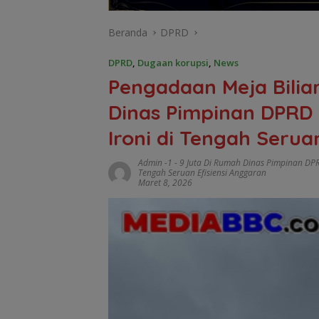
Beranda
DPRD
DPRD
,
Dugaan korupsi
,
News
Pengadaan Meja Bilia
Dinas Pimpinan DPRD 
Ironi di Tengah Serua
Admin -1
-
9 Juta Di Rumah Dinas Pimpinan DP
Tengah Seruan Efisiensi Anggaran
Maret 8, 2026