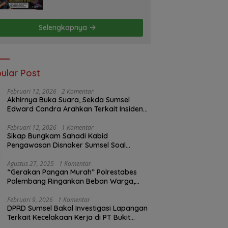
Uang Rp88 Juta Milik Toke
Muba Hilang Tanpa Jejak
Selengkapnya
ular Post
Februari 12, 2026
2 Komentar
Akhirnya Buka Suara, Sekda Sumsel
Edward Candra Arahkan Terkait Insiden
PTBA Dikonfirmasi ke Disnaker
Februari 12, 2026
1 Komentar
Sikap Bungkam Sahadi Kabid
Pengawasan Disnaker Sumsel Soal
Insiden PTBA: Di Mana Transparansi
Pengawasan K3?
Agustus 27, 2025
1 Komentar
“Gerakan Pangan Murah” Polrestabes
Palembang Ringankan Beban Warga,
Harga Beras Jauh Lebih Terjangkau
Februari 9, 2026
1 Komentar
DPRD Sumsel Bakal Investigasi Lapangan
Terkait Kecelakaan Kerja di PT Bukit
Asam