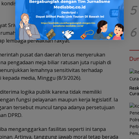
kondisi masyarakat di tengah tuntutan efisiensi
5
yat Sriwijaya (SIRA), Rahmat Sandi, menyebut
6
rumah dinas pejabat legislatif sebagai ironi yang
ap lembaga perwakilan rakyat.
emerintah pusat dan daerah terus menyerukan
Dun
ana pengadaan meja biliar ratusan juta rupiah di
menunjukkan lemahnya sensitivitas terhadap
i kepada media, Minggu (8/3/2026).
Resk
iterima logika publik karena tidak memiliki
Cur
engan fungsi pelayanan maupun kerja legislatif. Ia
garan tersebut muncul tanpa adanya persetujuan
nan DPRD.
iba menganggarkan fasilitas seperti ini tanpa
pinan. Artinya, tanggung jawab moral tetap berada