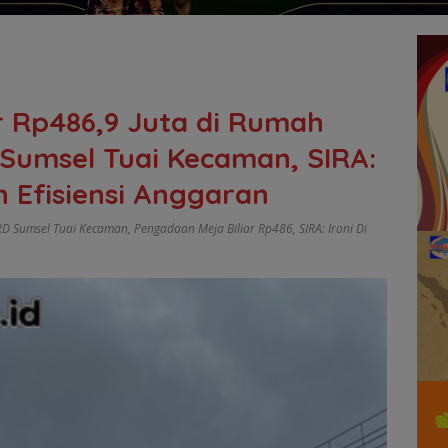
r Rp486,9 Juta di Rumah
Sumsel Tuai Kecaman, SIRA:
n Efisiensi Anggaran
RD Sumsel Tuai Kecaman
,
Pengadaan Meja Biliar Rp486
,
SIRA: Ironi Di