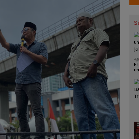
S
Ag
PT
un
Ja