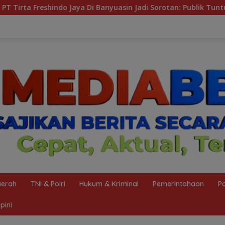
asin Jadi Sorotan: Publik Tuntut Transparansi Pemerintah da
erah
TNI & Polri
Hukum & Kriminal
Pemerintahaan
Po
pini