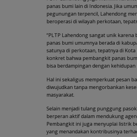
panas bumi lain di Indonesia. Jika um
pegunungan terpencil, Lahendong men
beroperasi di wilayah perkotaan, tepa
“PLTP Lahendong sangat unik karena be
panas bumi umumnya berada di kabupa
satunya di perkotaan, tepatnya di Ko
konkret bahwa pembangkit panas bumi 
bisa berdampingan dengan kehidupan p
Hal ini sekaligus memperkuat pesan ba
diwujudkan tanpa mengorbankan kes
masyarakat.
Selain menjadi tulang punggung pasoka
berperan aktif dalam mendukung agenda
Pembangkit ini juga menyuplai listrik b
yang menandakan kontribusinya terha