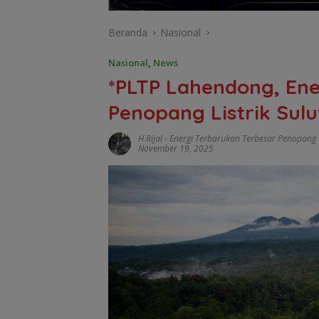
Beranda
Nasional
Nasional
,
News
*PLTP Lahendong, Ene
Penopang Listrik Sulu
H Rijal
-
Energi Terbarukan Terbesar Penopang L
November 19, 2025