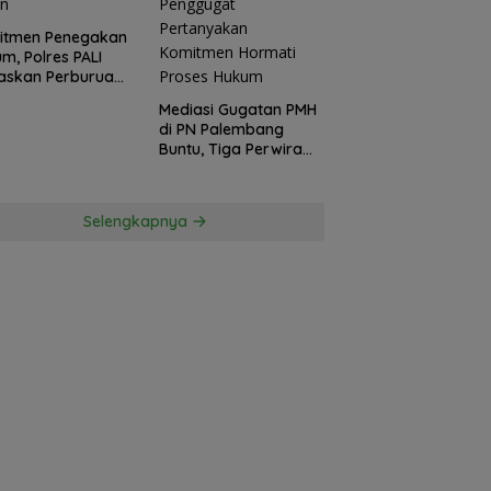
itmen Penegakan
m, Polres PALI
askan Perburuan
ku Penusukan
Mediasi Gugatan PMH
ga ke Hutan
di PN Palembang
Buntu, Tiga Perwira
Polda Sumsel Absen,
Kuasa Hukum
Penggugat
Selengkapnya
Pertanyakan
Komitmen Hormati
Proses Hukum