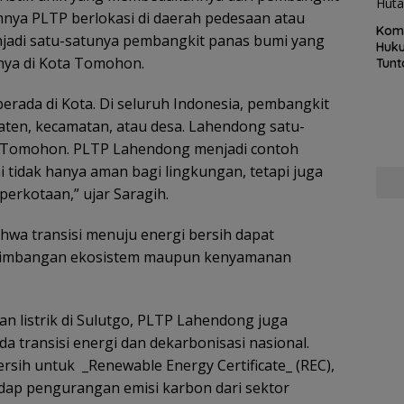
umnya PLTP berlokasi di daerah pedesaan atau
Kom
jadi satu-satunya pembangkit panas bumi yang
Huku
tnya di Kota Tomohon.
Tunt
Pela
Hing
rada di Kota. Di seluruh Indonesia, pembangkit
ten, kecamatan, atau desa. Lahendong satu-
ta Tomohon. PLTP Lahendong menjadi contoh
tidak hanya aman bagi lingkungan, tetapi juga
erkotaan,” ujar Saragih.
hwa transisi menuju energi bersih dapat
eimbangan ekosistem maupun kenyamanan
n listrik di Sulutgo, PLTP Lahendong juga
 transisi energi dan dekarbonisasi nasional.
ersih untuk _Renewable Energy Certificate_ (REC),
dap pengurangan emisi karbon dari sektor