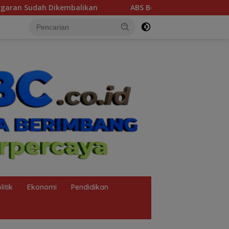
ABS Bongkar Sekandal Aset Muba! 29 Kendaraan Dinas Be
litik
Ekonomi
Pendidikan