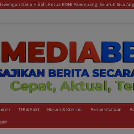
 KONI Palembang: Seluruh Sisa Anggaran Sudah Dikembalikan
erah
TNI & Polri
Hukum & Kriminal
Pemerintahaan
Po
pini