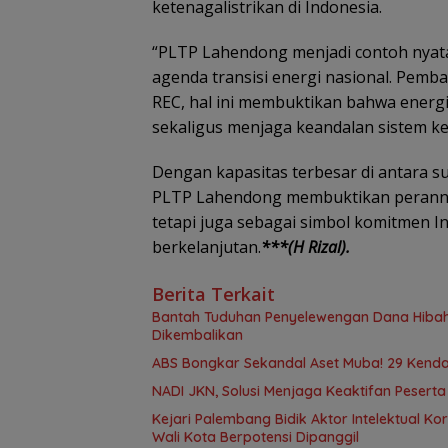
ketenagalistrikan di Indonesia.
“PLTP Lahendong menjadi contoh nya
agenda transisi energi nasional. Pemban
REC, hal ini membuktikan bahwa energi
sekaligus menjaga keandalan sistem kel
Dengan kapasitas terbesar di antara s
PLTP Lahendong membuktikan perannya 
tetapi juga sebagai simbol komitmen I
berkelanjutan.
***(H Rizal).
Berita Terkait
Bantah Tuduhan Penyelewengan Dana Hibah,
Dikembalikan
ABS Bongkar Sekandal Aset Muba! 29 Kendar
NADI JKN, Solusi Menjaga Keaktifan Pesert
Kejari Palembang Bidik Aktor Intelektual Ko
Wali Kota Berpotensi Dipanggil