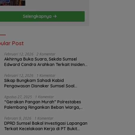
Kebakaran di Desa Teluk
Kecamatan Lais
Selengkapnya
ular Post
Februari 12, 2026
2 Komentar
Akhirnya Buka Suara, Sekda Sumsel
Edward Candra Arahkan Terkait Insiden
PTBA Dikonfirmasi ke Disnaker
Februari 12, 2026
1 Komentar
Sikap Bungkam Sahadi Kabid
Pengawasan Disnaker Sumsel Soal
Insiden PTBA: Di Mana Transparansi
Pengawasan K3?
Agustus 27, 2025
1 Komentar
“Gerakan Pangan Murah” Polrestabes
Palembang Ringankan Beban Warga,
Harga Beras Jauh Lebih Terjangkau
Februari 9, 2026
1 Komentar
DPRD Sumsel Bakal Investigasi Lapangan
Terkait Kecelakaan Kerja di PT Bukit
Asam