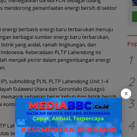
djo, menegaskan bahwa PLN sebagai tulang
us mendorong pemanfaatan energi bersih di sektor
energi berbasis energi baru terbarukan menuju
ngan berbagai sumber energi baru terbarukan,
Pop
istrik yang andal, ramah lingkungan, dan
 Indonesia. Keberadaan PLTP Lahendong ini
1
lah menjadi pionir dalam pengembangan energi
an.
2
 IP), subholding PLN, PLTP Lahendong Unit 1-4
layah Sulawesi Utara dan Gorontalo (Sulutgo).
X
 memasok sebagian besar kebutuhan listrik bersih
3
i kontribusi pembangkit listrik tenaga air (PLTA)
4
TP Lahendong PLN IP, H.S.M. Saragih, menjelaskan
itas terpasang 4×20 Mega Watt (MW) dengan total