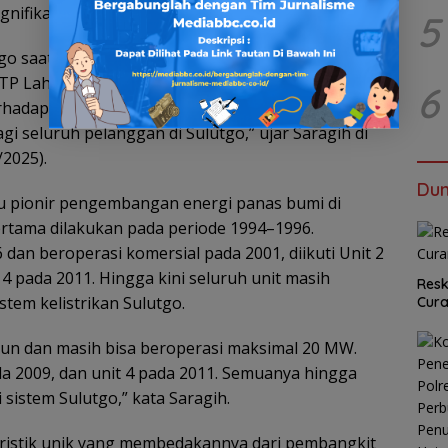
gnifikan terhadap sistem kelistrikan Sulutgo.
5
go saat ini tercatat mencapai 490 MW. Dari jumlah
PLTP Lahendong. Artinya panas bumi di wilayah ini
6
erhadap porsi energi bersih, tetapi juga memastikan
agi seluruh pelanggan di Sulutgo,” ujar Saragih di
2025).
Dun
 pionir pengembangan energi panas bumi di
ertama dilakukan pada periode 1994–1996.
dan beroperasi komersial pada 2001, diikuti Unit 2
 4 pada 2011. Hingga kini seluruh unit masih
Resk
tem kelistrikan Sulutgo.
Cur
hun dan masih bisa beroperasi maksimal 20 MW.
ada 2009, dan unit 4 pada 2011. Semuanya hingga
sistem Sulutgo,” kata Saragih.
ristik unik yang membedakannya dari pembangkit