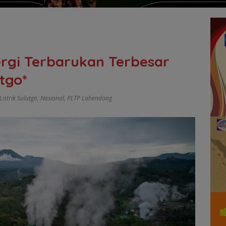
rgi Terbarukan Terbesar
tgo*
istrik Sulutgo
,
Nasional
,
PLTP Lahendong