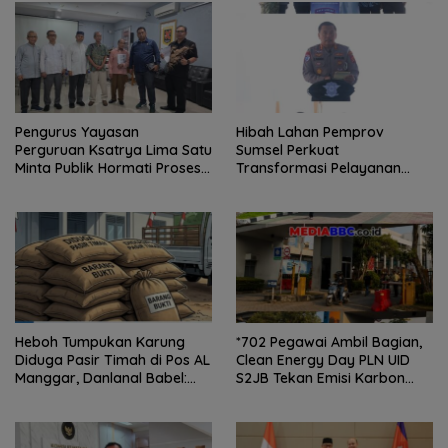
Pengurus Yayasan
Hibah Lahan Pemprov
Perguruan Ksatrya Lima Satu
Sumsel Perkuat
Minta Publik Hormati Proses
Transformasi Pelayanan
Hukum Sengketa
BPKB Polda Sumsel
Kepengurusan
Heboh Tumpukan Karung
*702 Pegawai Ambil Bagian,
Diduga Pasir Timah di Pos AL
Clean Energy Day PLN UID
Manggar, Danlanal Babel:
S2JB Tekan Emisi Karbon
Masih Kami Dalami
hingga 15 Ton*