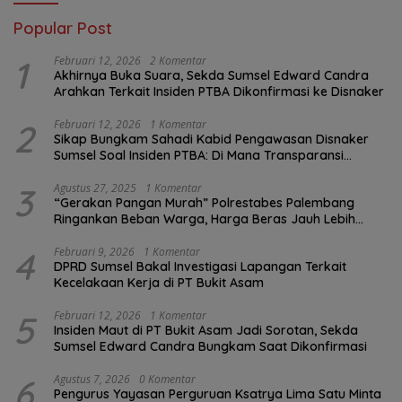
Popular Post
1
Februari 12, 2026
2 Komentar
Akhirnya Buka Suara, Sekda Sumsel Edward Candra
Arahkan Terkait Insiden PTBA Dikonfirmasi ke Disnaker
2
Februari 12, 2026
1 Komentar
Sikap Bungkam Sahadi Kabid Pengawasan Disnaker
Sumsel Soal Insiden PTBA: Di Mana Transparansi
Pengawasan K3?
3
Agustus 27, 2025
1 Komentar
“Gerakan Pangan Murah” Polrestabes Palembang
Ringankan Beban Warga, Harga Beras Jauh Lebih
Terjangkau
4
Februari 9, 2026
1 Komentar
DPRD Sumsel Bakal Investigasi Lapangan Terkait
Kecelakaan Kerja di PT Bukit Asam
5
Februari 12, 2026
1 Komentar
Insiden Maut di PT Bukit Asam Jadi Sorotan, Sekda
Sumsel Edward Candra Bungkam Saat Dikonfirmasi
6
Agustus 7, 2026
0 Komentar
Pengurus Yayasan Perguruan Ksatrya Lima Satu Minta