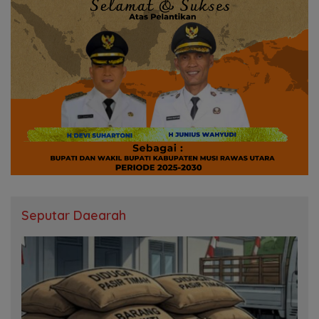
Seputar Daearah