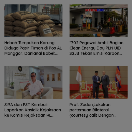
Kepengurusan
Heboh Tumpukan Karung
*702 Pegawai Ambil Bagian,
Diduga Pasir Timah di Pos AL
Clean Energy Day PLN UID
Manggar, Danlanal Babel:
S2JB Tekan Emisi Karbon
Masih Kami Dalami
hingga 15 Ton*
SIRA dan PST Kembali
Prof. Zudan,Lakukan
Laporkan Kasidik Kejaksaan
pertemuan Bilateral
ke Komisi Kejaksaan RI,
(courtesy call) Dengan
Soroti Dugaan
Deputy Prime Minister
Ketidakterbukaan
Kerajaan Kamboja,BKN
Penanganan Kasus Irigasi Air
Siapkan Indonesia Jadi Pusat