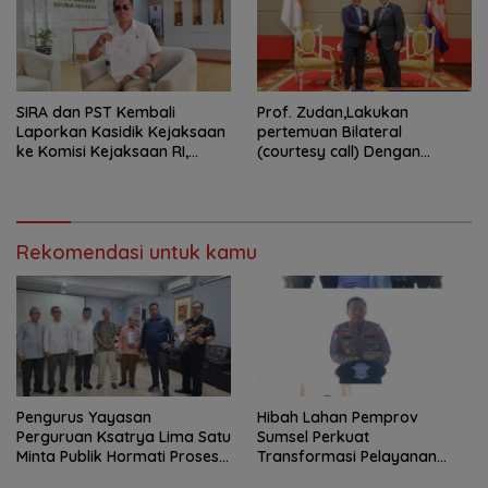
SIRA dan PST Kembali
Prof. Zudan,Lakukan
Laporkan Kasidik Kejaksaan
pertemuan Bilateral
ke Komisi Kejaksaan RI,
(courtesy call) Dengan
Soroti Dugaan
Deputy Prime Minister
Ketidakterbukaan
Kerajaan Kamboja,BKN
Penanganan Kasus Irigasi Air
Siapkan Indonesia Jadi Pusat
Lemutu
Kolaborasi ASN ASEAN
Rekomendasi untuk kamu
Pengurus Yayasan
Hibah Lahan Pemprov
Perguruan Ksatrya Lima Satu
Sumsel Perkuat
Minta Publik Hormati Proses
Transformasi Pelayanan
Hukum Sengketa
BPKB Polda Sumsel