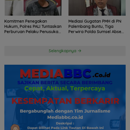
Komitmen Penegakan
Mediasi Gugatan PMH di PN
Hukum, Polres PALI Tuntaskan
Palembang Buntu, Tiga
Perburuan Pelaku Penusukan
Perwira Polda Sumsel Absen,
Hingga ke Hutan
Kuasa Hukum Penggugat
Pertanyakan Komitmen
Hormati Proses Hukum
Selengkapnya