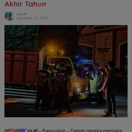
Akhir Tahun
Azuzet
Desember 21, 2025
MEDIA
BBC
.co.id
– Banyuasin – Dalam rangka menjaga