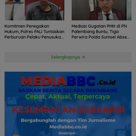
Komitmen Penegakan
Mediasi Gugatan PMH di PN
Hukum, Polres PALI Tuntaskan
Palembang Buntu, Tiga
Perburuan Pelaku Penusukan
Perwira Polda Sumsel Absen,
Hingga ke Hutan
Kuasa Hukum Penggugat
Pertanyakan Komitmen
Hormati Proses Hukum
Selengkapnya