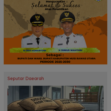
Seputar Daearah