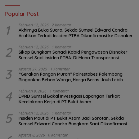
Popular Post
1
Februari 12, 2026
2 Komentar
Akhirnya Buka Suara, Sekda Sumsel Edward Candra
Arahkan Terkait Insiden PTBA Dikonfirmasi ke Disnaker
2
Februari 12, 2026
1 Komentar
Sikap Bungkam Sahadi Kabid Pengawasan Disnaker
Sumsel Soal Insiden PTBA: Di Mana Transparansi
Pengawasan K3?
3
Agustus 27, 2025
1 Komentar
“Gerakan Pangan Murah” Polrestabes Palembang
Ringankan Beban Warga, Harga Beras Jauh Lebih
Terjangkau
4
Februari 9, 2026
1 Komentar
DPRD Sumsel Bakal Investigasi Lapangan Terkait
Kecelakaan Kerja di PT Bukit Asam
5
Februari 12, 2026
1 Komentar
Insiden Maut di PT Bukit Asam Jadi Sorotan, Sekda
Sumsel Edward Candra Bungkam Saat Dikonfirmasi
Agustus 8, 2026
0 Komentar