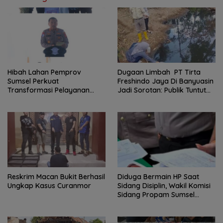
Hibah Lahan Pemprov
Dugaan Limbah PT Tirta
Sumsel Perkuat
Freshindo Jaya Di Banyuasin
Transformasi Pelayanan
Jadi Sorotan: Publik Tuntut
BPKB Polda Sumsel
Transparansi Pemerintah
dan Perusahaan
Reskrim Macan Bukit Berhasil
Diduga Bermain HP Saat
Ungkap Kasus Curanmor
Sidang Disiplin, Wakil Komisi
Sidang Propam Sumsel
Dilaporkan, Kuasa Hukum
Pertanyakan Integritas
Putusan