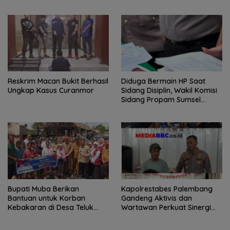
BPKB Polda Sumsel
Transparansi Pemerintah
dan Perusahaan
Reskrim Macan Bukit Berhasil
Diduga Bermain HP Saat
Ungkap Kasus Curanmor
Sidang Disiplin, Wakil Komisi
Sidang Propam Sumsel
Dilaporkan, Kuasa Hukum
Pertanyakan Integritas
Putusan
Bupati Muba Berikan
Kapolrestabes Palembang
Bantuan untuk Korban
Gandeng Aktivis dan
Kebakaran di Desa Teluk
Wartawan Perkuat Sinergi
Kecamatan Lais
Jaga Stabilitas Kamtibmas