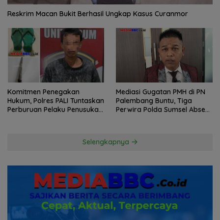
Reskrim Macan Bukit Berhasil Ungkap Kasus Curanmor
Komitmen Penegakan
Mediasi Gugatan PMH di PN
Hukum, Polres PALI Tuntaskan
Palembang Buntu, Tiga
Perburuan Pelaku Penusukan
Perwira Polda Sumsel Absen,
Hingga ke Hutan
Kuasa Hukum Penggugat
Pertanyakan Komitmen
Hormati Proses Hukum
Selengkapnya