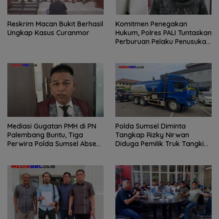
Reskrim Macan Bukit Berhasil
Komitmen Penegakan
Ungkap Kasus Curanmor
Hukum, Polres PALI Tuntaskan
Perburuan Pelaku Penusukan
Hingga ke Hutan
Mediasi Gugatan PMH di PN
Polda Sumsel Diminta
Palembang Buntu, Tiga
Tangkap Rizky Nirwan
Perwira Polda Sumsel Absen,
Diduga Pemilik Truk Tangki
Kuasa Hukum Penggugat
Biru Putih Bawa Minyak Ilegal
Pertanyakan Komitmen
Hormati Proses Hukum