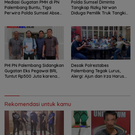
Mediasi Gugatan PMH di PN
Polda Sumsel Diminta
Palembang Buntu, Tiga
Tangkap Rizky Nirwan
Perwira Polda Sumsel Absen,
Diduga Pemilik Truk Tangki
Kuasa Hukum Penggugat
Biru Putih Bawa Minyak Ilegal
Pertanyakan Komitmen
Hormati Proses Hukum
PHI PN Palembang Sidangkan
Desak Polrestabes
Gugatan Eks Pegawai BRI,
Palembang Tegak Lurus,
Tuntut Rp500 Juta karena
Alergi: Ajun dan Irza Harus
Diduga Di-PHK Sepihak
Dihukum Tanpa Permainan
Pasal! Siap Bawa Kasus
Polrestabes ke DPR RI
Rekomendasi untuk kamu