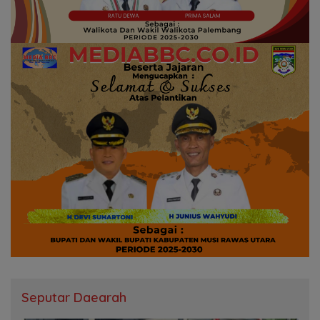
Seputar Daearah