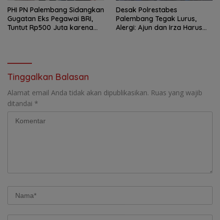
PHI PN Palembang Sidangkan
Desak Polrestabes
Gugatan Eks Pegawai BRI,
Palembang Tegak Lurus,
Tuntut Rp500 Juta karena
Alergi: Ajun dan Irza Harus
Diduga Di-PHK Sepihak
Dihukum Tanpa Permainan
Pasal! Siap Bawa Kasus
Polrestabes ke DPR RI
Tinggalkan Balasan
Alamat email Anda tidak akan dipublikasikan.
Ruas yang wajib
ditandai
*