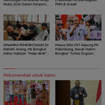
Rancangan Perubahan APBD
Efektivitas Pemberdayaan
Muba 2026 Dalam Paripurna
PNM di Gresik
DPRD
DINAMIKA PEMERINTAHAN! Dr.
Massa SIRA-PST Kepung PN
Rahidin Anang, MS Bongkar
Palembang, Desak Hakim
Habis-Habisan “Malpraktik”
Bongkar Tuntas Dugaan
Penataan Kepala Dinas Di
Korupsi Proyek Irigasi Muara
Muba!
Enim
Rekomendasi untuk kamu