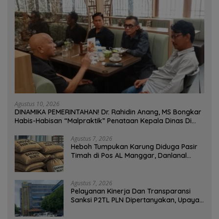
Agustus 10, 2026
DINAMIKA PEMERINTAHAN! Dr. Rahidin Anang, MS Bongkar
Habis-Habisan “Malpraktik” Penataan Kepala Dinas Di
Muba!
Agustus 7, 2026
Heboh Tumpukan Karung Diduga Pasir
Timah di Pos AL Manggar, Danlanal
Babel: Masih Kami Dalami
Agustus 7, 2026
Pelayanan Kinerja Dan Transparansi
Sanksi P2TL PLN Dipertanyakan, Upaya
Konfirmasi GM PLN UID S2JB Terkesan
Tutup Mata