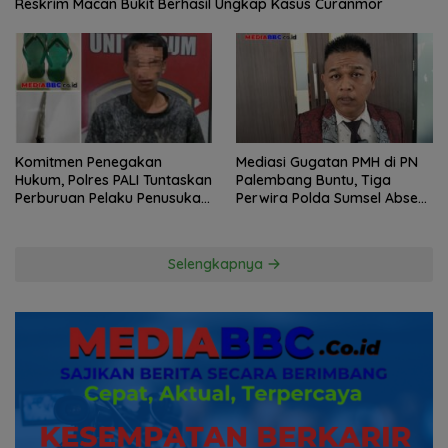
Reskrim Macan Bukit Berhasil Ungkap Kasus Curanmor
Komitmen Penegakan
Mediasi Gugatan PMH di PN
Hukum, Polres PALI Tuntaskan
Palembang Buntu, Tiga
Perburuan Pelaku Penusukan
Perwira Polda Sumsel Absen,
Hingga ke Hutan
Kuasa Hukum Penggugat
Pertanyakan Komitmen
Hormati Proses Hukum
Selengkapnya