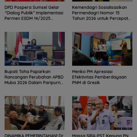
DPD Pospera Sumsel Gelar
Kemendagri Sosialisasikan
“Dialog Publik” Implementasi
Permendagri Nomor 15
Permen ESDM 14/2025
Tahun 2026 untuk Percepat
Dalam Pengolahan Sumur
Penyerahan PSU Perumahan
Masyarakat Di Sumsel
kepada Pemerintah Daerah
Bupati Toha Paparkan
Menko PM Apresiasi
Rancangan Perubahan APBD
Efektivitas Pemberdayaan
Muba 2026 Dalam Paripurna
PNM di Gresik
DPRD
DINAMIKA PEMERINTAHAN! Dr.
Massa SIRA-PST Kepung PN