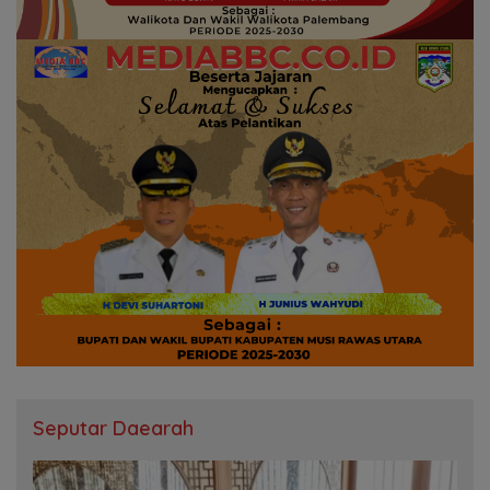
Seputar Daearah