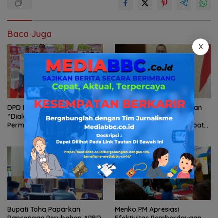
Baca Juga
X
DPD Pospera Sumsel Gelar
Kemendagri Sosialisasikan
“Dialog Publik” Implementasi
Permendagri Nomor 15
Permen ESDM 14/2025
Tahun 2026 untuk Percepat
Dalam Pengolahan Sumur
Penyerahan PSU Perumahan
Masyarakat Di Sumsel
kepada Pemerintah Daerah
Bupati Toha Paparkan
Menko PM Apresiasi