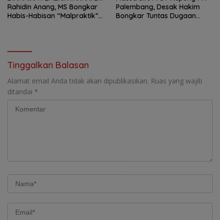
Rahidin Anang, MS Bongkar
Palembang, Desak Hakim
Habis-Habisan “Malpraktik”
Bongkar Tuntas Dugaan
Penataan Kepala Dinas Di
Korupsi Proyek Irigasi Muara
Muba!
Enim
Tinggalkan Balasan
Alamat email Anda tidak akan dipublikasikan.
Ruas yang wajib
ditandai
*