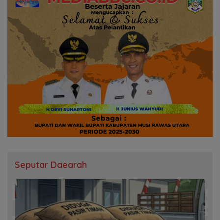
Seputar Daearah