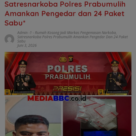
Satresnarkoba Polres Prabumulih
Amankan Pengedar dan 24 Paket
Sabu*
Admin -1
-
Rumah Kosong Jadi Markas Pengemasan Narkoba
,
Satresnarkoba Polres Prabumulih Amankan Pengedar Dan 24 Paket
Sabu
Juni 3, 2026