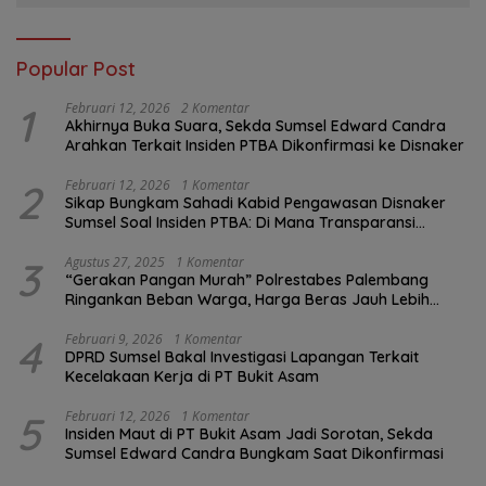
Popular Post
1
Februari 12, 2026
2 Komentar
Akhirnya Buka Suara, Sekda Sumsel Edward Candra
Arahkan Terkait Insiden PTBA Dikonfirmasi ke Disnaker
2
Februari 12, 2026
1 Komentar
Sikap Bungkam Sahadi Kabid Pengawasan Disnaker
Sumsel Soal Insiden PTBA: Di Mana Transparansi
Pengawasan K3?
3
Agustus 27, 2025
1 Komentar
“Gerakan Pangan Murah” Polrestabes Palembang
Ringankan Beban Warga, Harga Beras Jauh Lebih
Terjangkau
4
Februari 9, 2026
1 Komentar
DPRD Sumsel Bakal Investigasi Lapangan Terkait
Kecelakaan Kerja di PT Bukit Asam
5
Februari 12, 2026
1 Komentar
Insiden Maut di PT Bukit Asam Jadi Sorotan, Sekda
Sumsel Edward Candra Bungkam Saat Dikonfirmasi