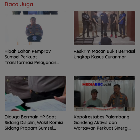
Baca Juga
Hibah Lahan Pemprov
Reskrim Macan Bukit Berhasil
Sumsel Perkuat
Ungkap Kasus Curanmor
Transformasi Pelayanan
BPKB Polda Sumsel
Diduga Bermain HP Saat
Kapolrestabes Palembang
Sidang Disiplin, Wakil Komisi
Gandeng Aktivis dan
Sidang Propam Sumsel
Wartawan Perkuat Sinergi
Dilaporkan, Kuasa Hukum
Jaga Stabilitas Kamtibmas
Pertanyakan Integritas