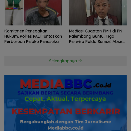
Mediasi Gugatan PMH di PN
Komitmen Penegakan
Palembang Buntu, Tiga
Hukum, Polres PALI Tuntaskan
Perwira Polda Sumsel Absen,
Perburuan Pelaku Penusukan
Kuasa Hukum Penggugat
Hingga ke Hutan
Pertanyakan Komitmen
Hormati Proses Hukum
Selengkapnya