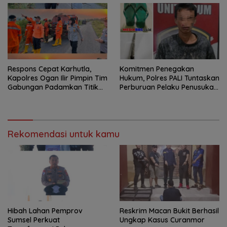
Putusan
Respons Cepat Karhutla,
Komitmen Penegakan
Kapolres Ogan Ilir Pimpin Tim
Hukum, Polres PALI Tuntaskan
Gabungan Padamkan Titik
Perburuan Pelaku Penusukan
Api
Hingga ke Hutan
Rekomendasi untuk kamu
Hibah Lahan Pemprov
Reskrim Macan Bukit Berhasil
Sumsel Perkuat
Ungkap Kasus Curanmor