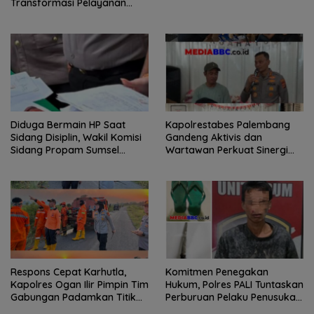
Transformasi Pelayanan
BPKB Polda Sumsel
Diduga Bermain HP Saat
Kapolrestabes Palembang
Sidang Disiplin, Wakil Komisi
Gandeng Aktivis dan
Sidang Propam Sumsel
Wartawan Perkuat Sinergi
Dilaporkan, Kuasa Hukum
Jaga Stabilitas Kamtibmas
Pertanyakan Integritas
Putusan
Respons Cepat Karhutla,
Komitmen Penegakan
Kapolres Ogan Ilir Pimpin Tim
Hukum, Polres PALI Tuntaskan
Gabungan Padamkan Titik
Perburuan Pelaku Penusukan
Api
Hingga ke Hutan