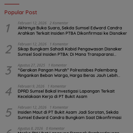
Popular Post
1
Februari 12, 2026
2 Komentar
Akhirnya Buka Suara, Sekda Sumsel Edward Candra
Arahkan Terkait Insiden PTBA Dikonfirmasi ke Disnaker
2
Februari 12, 2026
1 Komentar
Sikap Bungkam Sahadi Kabid Pengawasan Disnaker
Sumsel Soal Insiden PTBA: Di Mana Transparansi
Pengawasan K3?
3
Agustus 27, 2025
1 Komentar
“Gerakan Pangan Murah” Polrestabes Palembang
Ringankan Beban Warga, Harga Beras Jauh Lebih
Terjangkau
4
Februari 9, 2026
1 Komentar
DPRD Sumsel Bakal Investigasi Lapangan Terkait
Kecelakaan Kerja di PT Bukit Asam
5
Februari 12, 2026
1 Komentar
Insiden Maut di PT Bukit Asam Jadi Sorotan, Sekda
Sumsel Edward Candra Bungkam Saat Dikonfirmasi
Agustus 8, 2026
0 Komentar