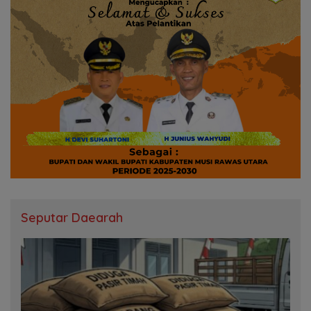
Seputar Daearah