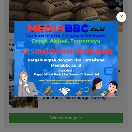
X
Agustus 7, 2026
Heboh Tumpukan Karung Diduga Pasir Timah di Pos AL
Manggar, Danlanal Babel: Masih Kami Dalami
Agustus 7, 2026
Pelayanan Kinerja Dan Transparansi
Sanksi P2TL PLN Dipertanyakan, Upaya
Konfirmasi GM PLN UID S2JB Terkesan
Tutup Mata
Agustus 7, 2026
Selamatkan Lahan Pertanian Brebes
dari Banjir, Kemendagri Dorong
Program FMNJP
Selengkapnya