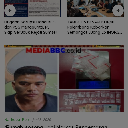
Dugaan Korupsi Dana BOS
TARGET 5 BESAR! KORMI
dan PSG Menggurita, PST
Palembang Kobarkan
Siap Geruduk Kejati Sumsel!
Semangat Juang 25 INORGA
Menuju FORPROV II Sumsel
2026!
Narkoba
,
Polri
Juni 3, 2026
*Rumah Kosong Jadi Markas Pengemasan