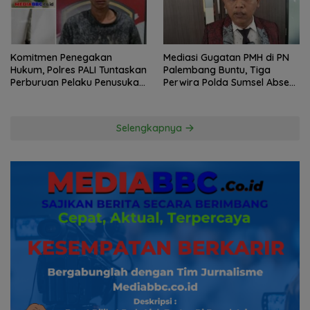
Komitmen Penegakan
Mediasi Gugatan PMH di PN
Hukum, Polres PALI Tuntaskan
Palembang Buntu, Tiga
Perburuan Pelaku Penusukan
Perwira Polda Sumsel Absen,
Hingga ke Hutan
Kuasa Hukum Penggugat
Pertanyakan Komitmen
Hormati Proses Hukum
Selengkapnya