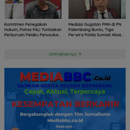
Komitmen Penegakan
Mediasi Gugatan PMH di PN
Hukum, Polres PALI Tuntaskan
Palembang Buntu, Tiga
Perburuan Pelaku Penusukan
Perwira Polda Sumsel Absen,
Hingga ke Hutan
Kuasa Hukum Penggugat
Pertanyakan Komitmen
Hormati Proses Hukum
Selengkapnya