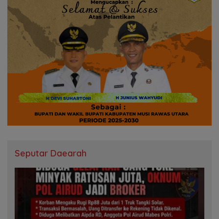
Seputar Daearah