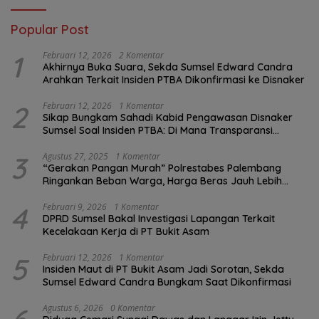
Popular Post
1
Februari 12, 2026
2 Komentar
Akhirnya Buka Suara, Sekda Sumsel Edward Candra
Arahkan Terkait Insiden PTBA Dikonfirmasi ke Disnaker
2
Februari 12, 2026
1 Komentar
Sikap Bungkam Sahadi Kabid Pengawasan Disnaker
Sumsel Soal Insiden PTBA: Di Mana Transparansi
Pengawasan K3?
3
Agustus 27, 2025
1 Komentar
“Gerakan Pangan Murah” Polrestabes Palembang
Ringankan Beban Warga, Harga Beras Jauh Lebih
Terjangkau
4
Februari 9, 2026
1 Komentar
DPRD Sumsel Bakal Investigasi Lapangan Terkait
Kecelakaan Kerja di PT Bukit Asam
5
Februari 12, 2026
1 Komentar
Insiden Maut di PT Bukit Asam Jadi Sorotan, Sekda
Sumsel Edward Candra Bungkam Saat Dikonfirmasi
Agustus 6, 2026
0 Komentar