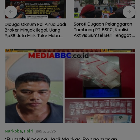
Soroti Dugaan Pelanggaran
Diduga Oknum Pol Airud Jadi
Tambang PT BSPC, Koalisi
Broker Minyak Ilegal, Uang
Aktivis Sumsel Beri Tenggat 1
Rp88 Juta Milik Toke Muba
Minggu ke Pemerintah
Hilang Tanpa Jejak
Narkoba
,
Polri
Juni 3, 2026
*Rumah Kosong Jadi Markas Pengemasan