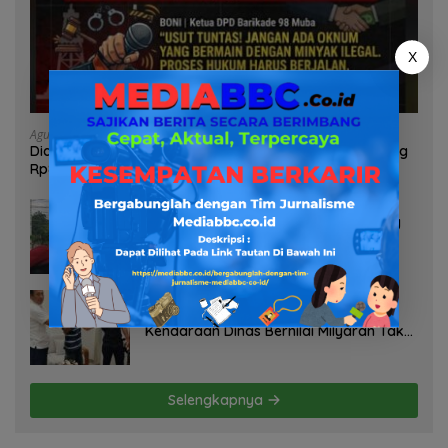
X
Agustus 6, 2026
Diduga Oknum Pol Airud Jadi Broker Minyak Ilegal, Uang
Rp88 Juta Milik Toke Muba Hilang Tanpa Jejak
Agustus 6, 2026
Soroti Dugaan Pelanggaran Tambang
PT BSPC, Koalisi Aktivis Sumsel Beri
Tenggat 1 Minggu ke Pemerintah
Agustus 5, 2026
ABS Bongkar Sekandal Aset Muba! 29
Kendaraan Dinas Bernilai Milyaran Tak
Jelas Tanpa Jejak
Selengkapnya