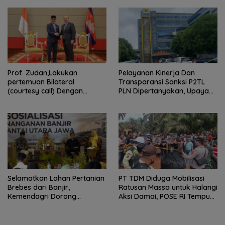
Puncak Kolaborasi Nasional
Prof. Zudan,Lakukan
Pelayanan Kinerja Dan
pertemuan Bilateral
Transparansi Sanksi P2TL
(courtesy call) Dengan
PLN Dipertanyakan, Upaya
Deputy Prime Minister
Konfirmasi GM PLN UID S2JB
Kerajaan Kamboja,BKN
Terkesan Tutup Mata
Siapkan Indonesia Jadi Pusat
Kolaborasi ASN ASEAN
Selamatkan Lahan Pertanian
PT TDM Diduga Mobilisasi
Brebes dari Banjir,
Ratusan Massa untuk Halangi
Kemendagri Dorong
Aksi Damai, POSE RI Tempuh
Program FMNJP
Jalur Hukum