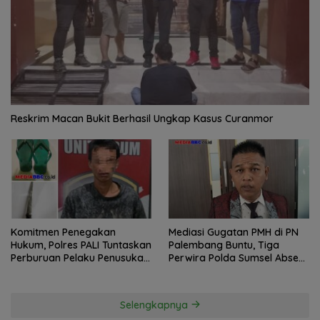
Reskrim Macan Bukit Berhasil Ungkap Kasus Curanmor
Komitmen Penegakan
Mediasi Gugatan PMH di PN
Hukum, Polres PALI Tuntaskan
Palembang Buntu, Tiga
Perburuan Pelaku Penusukan
Perwira Polda Sumsel Absen,
Hingga ke Hutan
Kuasa Hukum Penggugat
Pertanyakan Komitmen
Hormati Proses Hukum
Selengkapnya