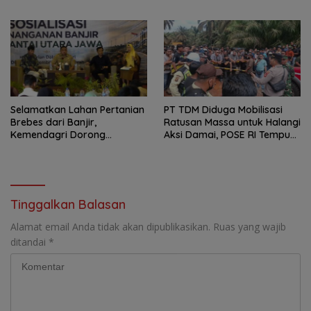
Deputy Prime Minister
Konfirmasi GM PLN UID S2JB
Kerajaan Kamboja,BKN
Terkesan Tutup Mata
Siapkan Indonesia Jadi Pusat
Kolaborasi ASN ASEAN
Selamatkan Lahan Pertanian
PT TDM Diduga Mobilisasi
Brebes dari Banjir,
Ratusan Massa untuk Halangi
Kemendagri Dorong
Aksi Damai, POSE RI Tempuh
Program FMNJP
Jalur Hukum
Tinggalkan Balasan
Alamat email Anda tidak akan dipublikasikan.
Ruas yang wajib
ditandai
*