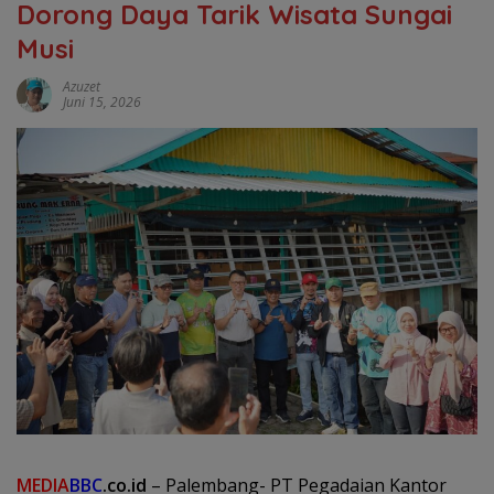
Dorong Daya Tarik Wisata Sungai
Musi
Azuzet
Juni 15, 2026
MEDIA
BBC
.co.id
– Palembang- PT Pegadaian Kantor