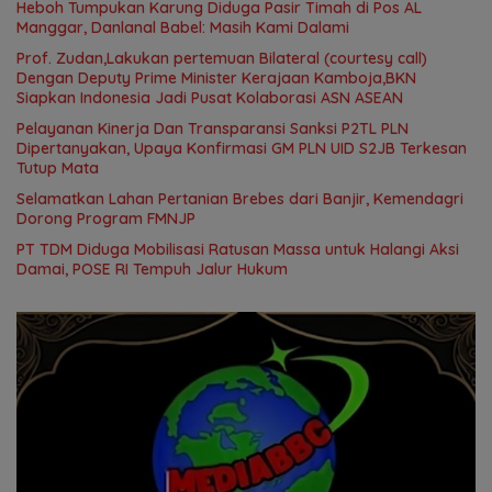
Heboh Tumpukan Karung Diduga Pasir Timah di Pos AL
Manggar, Danlanal Babel: Masih Kami Dalami
Prof. Zudan,Lakukan pertemuan Bilateral (courtesy call)
Dengan Deputy Prime Minister Kerajaan Kamboja,BKN
Siapkan Indonesia Jadi Pusat Kolaborasi ASN ASEAN
Pelayanan Kinerja Dan Transparansi Sanksi P2TL PLN
Dipertanyakan, Upaya Konfirmasi GM PLN UID S2JB Terkesan
Tutup Mata
Selamatkan Lahan Pertanian Brebes dari Banjir, Kemendagri
Dorong Program FMNJP
PT TDM Diduga Mobilisasi Ratusan Massa untuk Halangi Aksi
Damai, POSE RI Tempuh Jalur Hukum