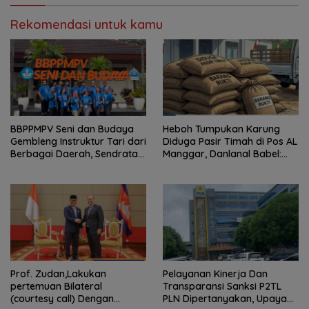
Rekomendasi untuk kamu
BBPPMPV Seni dan Budaya
Heboh Tumpukan Karung
Gembleng Instruktur Tari dari
Diduga Pasir Timah di Pos AL
Berbagai Daerah, Sendratari
Manggar, Danlanal Babel:
“Satra” Siap Tampil Sebagai
Masih Kami Dalami
Puncak Kolaborasi Nasional
Prof. Zudan,Lakukan
Pelayanan Kinerja Dan
pertemuan Bilateral
Transparansi Sanksi P2TL
(courtesy call) Dengan
PLN Dipertanyakan, Upaya