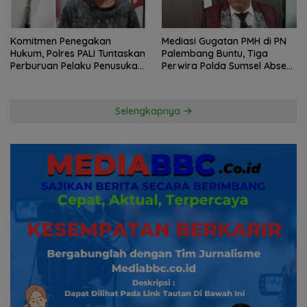
Komitmen Penegakan
Mediasi Gugatan PMH di PN
Hukum, Polres PALI Tuntaskan
Palembang Buntu, Tiga
Perburuan Pelaku Penusukan
Perwira Polda Sumsel Absen,
Hingga ke Hutan
Kuasa Hukum Penggugat
Pertanyakan Komitmen
Hormati Proses Hukum
Selengkapnya