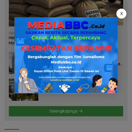
X
Agustus 7, 2026
Heboh Tumpukan Karung Diduga Pasir Timah di Pos AL
Manggar, Danlanal Babel: Masih Kami Dalami
Agustus 7, 2026
Pelayanan Kinerja Dan Transparansi
Sanksi P2TL PLN Dipertanyakan, Upaya
Konfirmasi GM PLN UID S2JB Terkesan
Tutup Mata
Agustus 7, 2026
Selamatkan Lahan Pertanian Brebes
dari Banjir, Kemendagri Dorong
Program FMNJP
Selengkapnya