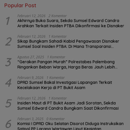
Popular Post
1
Februari 12, 2026
2 Komentar
Akhirnya Buka Suara, Sekda Sumsel Edward Candra
Arahkan Terkait Insiden PTBA Dikonfirmasi ke Disnaker
2
Februari 12, 2026
1 Komentar
Sikap Bungkam Sahadi Kabid Pengawasan Disnaker
Sumsel Soal Insiden PTBA: Di Mana Transparansi
Pengawasan K3?
3
Agustus 27, 2025
1 Komentar
“Gerakan Pangan Murah” Polrestabes Palembang
Ringankan Beban Warga, Harga Beras Jauh Lebih
Terjangkau
4
Februari 9, 2026
1 Komentar
DPRD Sumsel Bakal Investigasi Lapangan Terkait
Kecelakaan Kerja di PT Bukit Asam
5
Februari 12, 2026
1 Komentar
Insiden Maut di PT Bukit Asam Jadi Sorotan, Sekda
Sumsel Edward Candra Bungkam Saat Dikonfirmasi
6
Februari 3, 2025
0 Komentar
Komisi I DPRD Oku Selatan Disorot Diduga Instruksikan
Satpol PP Larang Wartawan Liput Kegiatan