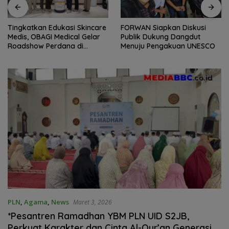
Tingkatkan Edukasi Skincare
FORWAN Siapkan Diskusi
Medis, OBAGI Medical Gelar
Publik Dukung Dangdut
Roadshow Perdana di
Menuju Pengakuan UNESCO
Foreverskin Clinic
PLN
,
Agama
,
News
Maret 3, 2026
*Pesantren Ramadhan YBM PLN UID S2JB,
Perkuat Karakter dan Cinta Al-Qur’an Generasi