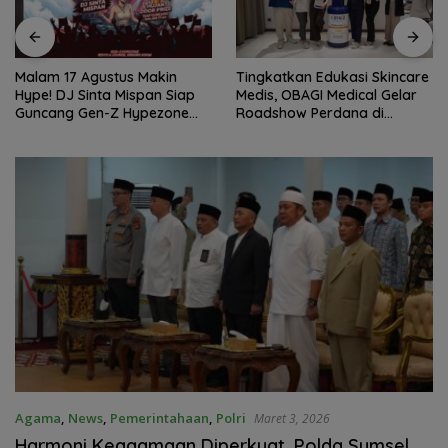
Malam 17 Agustus Makin
Tingkatkan Edukasi Skincare
Hype! DJ Sinta Mispan Siap
Medis, OBAGI Medical Gelar
Guncang Gen-Z Hypezone
Roadshow Perdana di
Palembang
Foreverskin Clinic
Agama
,
News
,
Pemerintahaan
,
Polri
Maret 3, 2026
Harmoni Keagamaan Diperkuat, Polda Sumsel