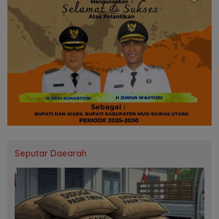
Seputar Daearah