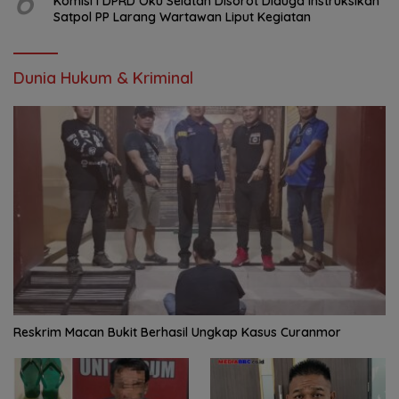
6
Komisi I DPRD Oku Selatan Disorot Diduga Instruksikan
Satpol PP Larang Wartawan Liput Kegiatan
Dunia Hukum & Kriminal
Reskrim Macan Bukit Berhasil Ungkap Kasus Curanmor