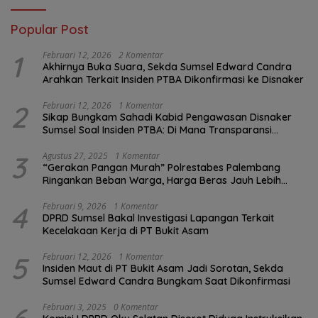
Popular Post
1
Februari 12, 2026
2 Komentar
Akhirnya Buka Suara, Sekda Sumsel Edward Candra
Arahkan Terkait Insiden PTBA Dikonfirmasi ke Disnaker
2
Februari 12, 2026
1 Komentar
Sikap Bungkam Sahadi Kabid Pengawasan Disnaker
Sumsel Soal Insiden PTBA: Di Mana Transparansi
Pengawasan K3?
3
Agustus 27, 2025
1 Komentar
“Gerakan Pangan Murah” Polrestabes Palembang
Ringankan Beban Warga, Harga Beras Jauh Lebih
Terjangkau
4
Februari 9, 2026
1 Komentar
DPRD Sumsel Bakal Investigasi Lapangan Terkait
Kecelakaan Kerja di PT Bukit Asam
5
Februari 12, 2026
1 Komentar
Insiden Maut di PT Bukit Asam Jadi Sorotan, Sekda
Sumsel Edward Candra Bungkam Saat Dikonfirmasi
Februari 3, 2025
0 Komentar