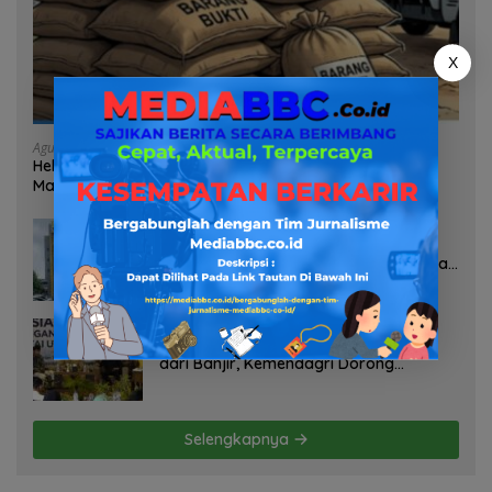
X
Agustus 7, 2026
Heboh Tumpukan Karung Diduga Pasir Timah di Pos AL
Manggar, Danlanal Babel: Masih Kami Dalami
Agustus 7, 2026
Pelayanan Kinerja Dan Transparansi
Sanksi P2TL PLN Dipertanyakan, Upaya
Konfirmasi GM PLN UID S2JB Terkesan
Tutup Mata
Agustus 7, 2026
Selamatkan Lahan Pertanian Brebes
dari Banjir, Kemendagri Dorong
Program FMNJP
Selengkapnya