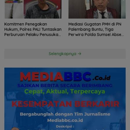
Komitmen Penegakan
Mediasi Gugatan PMH di PN
Hukum, Polres PALI Tuntaskan
Palembang Buntu, Tiga
Perburuan Pelaku Penusukan
Perwira Polda Sumsel Absen,
Hingga ke Hutan
Kuasa Hukum Penggugat
Pertanyakan Komitmen
Hormati Proses Hukum
Selengkapnya