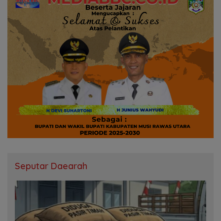
Seputar Daearah