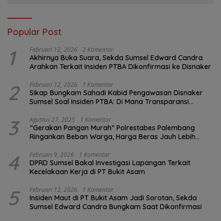
Popular Post
1
Februari 12, 2026
2 Komentar
Akhirnya Buka Suara, Sekda Sumsel Edward Candra
Arahkan Terkait Insiden PTBA Dikonfirmasi ke Disnaker
2
Februari 12, 2026
1 Komentar
Sikap Bungkam Sahadi Kabid Pengawasan Disnaker
Sumsel Soal Insiden PTBA: Di Mana Transparansi
Pengawasan K3?
3
Agustus 27, 2025
1 Komentar
“Gerakan Pangan Murah” Polrestabes Palembang
Ringankan Beban Warga, Harga Beras Jauh Lebih
Terjangkau
4
Februari 9, 2026
1 Komentar
DPRD Sumsel Bakal Investigasi Lapangan Terkait
Kecelakaan Kerja di PT Bukit Asam
5
Februari 12, 2026
1 Komentar
Insiden Maut di PT Bukit Asam Jadi Sorotan, Sekda
Sumsel Edward Candra Bungkam Saat Dikonfirmasi