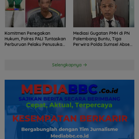
Komitmen Penegakan
Mediasi Gugatan PMH di PN
Hukum, Polres PALI Tuntaskan
Palembang Buntu, Tiga
Perburuan Pelaku Penusukan
Perwira Polda Sumsel Absen,
Hingga ke Hutan
Kuasa Hukum Penggugat
Pertanyakan Komitmen
Hormati Proses Hukum
Selengkapnya