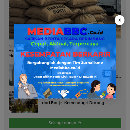
X
Agustus 7, 2026
Heboh Tumpukan Karung Diduga Pasir Timah di Pos AL
Manggar, Danlanal Babel: Masih Kami Dalami
Agustus 7, 2026
Pelayanan Kinerja Dan Transparansi
Sanksi P2TL PLN Dipertanyakan, Upaya
Konfirmasi GM PLN UID S2JB Terkesan
Tutup Mata
Agustus 7, 2026
Selamatkan Lahan Pertanian Brebes
dari Banjir, Kemendagri Dorong
Program FMNJP
Selengkapnya