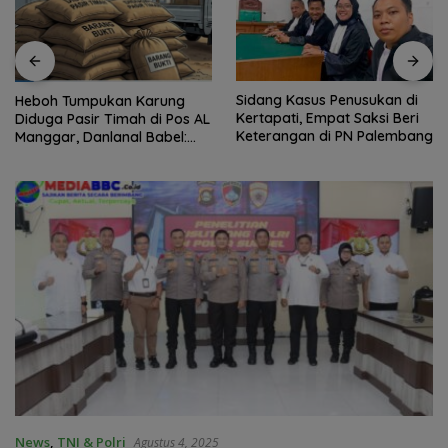
Sidang Kasus Penusukan di
*702 Pegawai Ambil Ba
ung
Kertapati, Empat Saksi Beri
Clean Energy Day PLN 
 Pos AL
Keterangan di PN Palembang
S2JB Tekan Emisi Karb
bel:
hingga 15 Ton*
News
,
TNI & Polri
Agustus 4, 2025